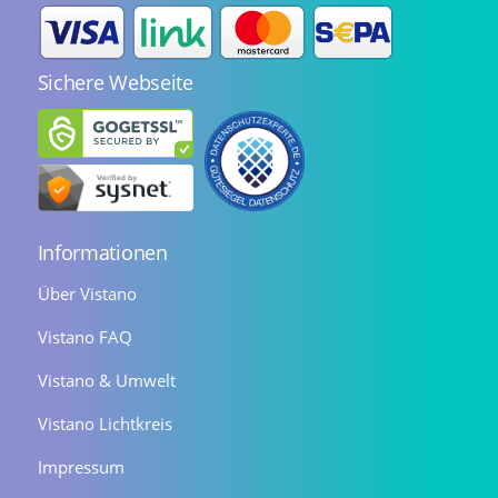
Sichere Webseite
Informationen
Über Vistano
Vistano FAQ
Vistano & Umwelt
Vistano Lichtkreis
Impressum