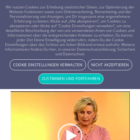
FRAGEN? KOSTENLOS ANRUFEN:
0800-8478266
Wir nutzen Cookies zur Erhebung statistischer Daten, zur Optimierung der
Website-Funktionen sowie zum Onlinemarketing, Remarketing und der
Personalisierung von Anzeigen, um Dir insgesamt eine angenehmere
Erfahrung zu bieten. Klicke auf „Alle akzeptieren“, um Cookies zu
akzeptieren oder klicke auf "Cookie Einstellungen verwalten“, um eine
detaillierte Beschreibung der von uns verwendeten Arten von Cookies und
Informationen über die entsprechenden Anbieter zu erhalten. Du kannst
jeder Zeit Deine Einwilligung widerrufen, indem Du die Cookie
Einstellungen über das Schloss am linken Bildrand erneut aufrufst. Weitere
Informationen findest Du hier, in unserer Datenschutzerklärung:
Sicherheit
und Datenschutz
TV-Beratung: Fluchtpunkt
Schuldenfalle
COOKIE EINSTELLUNGEN VERWALTEN
NICHT AKZEPTIEREN
Live Beratung per Kartenlegen in der
TV-Beratung:
ZUSTIMMEN UND FORTFAHREN
Fluchtpunkt Schuldenfalle