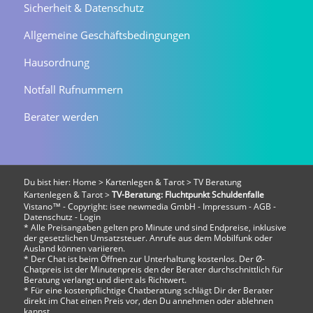
Sicherheit & Datenschutz
Allgemeine Geschäftsbedingungen
Hausordnung
Notfall Rufnummern
Berater werden
Du bist hier:
Home
>
Kartenlegen & Tarot
>
TV Beratung
Kartenlegen & Tarot
>
TV-Beratung: Fluchtpunkt Schuldenfalle
Vistano™ - Copyright:
isee newmedia GmbH
-
Impressum
-
AGB
-
Datenschutz
-
Login
* Alle Preisangaben gelten pro Minute und sind Endpreise, inklusive
der gesetzlichen Umsatzsteuer. Anrufe aus dem Mobilfunk oder
Ausland können variieren.
* Der Chat ist beim Öffnen zur Unterhaltung kostenlos. Der Ø-
Chatpreis ist der Minutenpreis den der Berater durchschnittlich für
Beratung verlangt und dient als Richtwert.
* Für eine kostenpflichtige Chatberatung schlägt Dir der Berater
direkt im Chat einen Preis vor, den Du annehmen oder ablehnen
kannst.