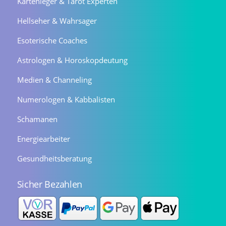
Kartenleger & Tarot Experten
Hellseher & Wahrsager
Esoterische Coaches
Astrologen & Horoskopdeutung
Medien & Channeling
Numerologen & Kabbalisten
Schamanen
Energiearbeiter
Gesundheitsberatung
Sicher Bezahlen