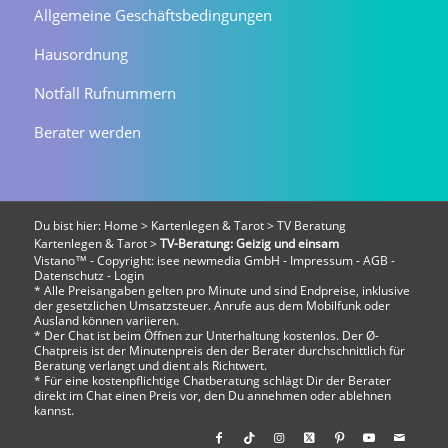
Allgemeine Geschäftsbedingungen
Hausordnung
Notfall Rufnummern
Berater werden
Du bist hier:
Home
>
Kartenlegen & Tarot
>
TV Beratung
Kartenlegen & Tarot
>
TV-Beratung: Geizig und einsam
Vistano™ - Copyright:
isee newmedia GmbH
-
Impressum
-
AGB
-
Datenschutz
-
Login
* Alle Preisangaben gelten pro Minute und sind Endpreise, inklusive
der gesetzlichen Umsatzsteuer. Anrufe aus dem Mobilfunk oder
Ausland können variieren.
* Der Chat ist beim Öffnen zur Unterhaltung kostenlos. Der Ø-
Chatpreis ist der Minutenpreis den der Berater durchschnittlich für
Beratung verlangt und dient als Richtwert.
* Für eine kostenpflichtige Chatberatung schlägt Dir der Berater
direkt im Chat einen Preis vor, den Du annehmen oder ablehnen
kannst.