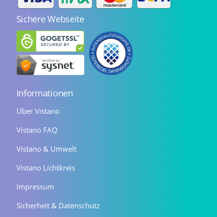
Sichere Webseite
Informationen
Über Vistano
Vistano FAQ
Vistano & Umwelt
Vistano Lichtkreis
Impressum
Sicherheit & Datenschutz