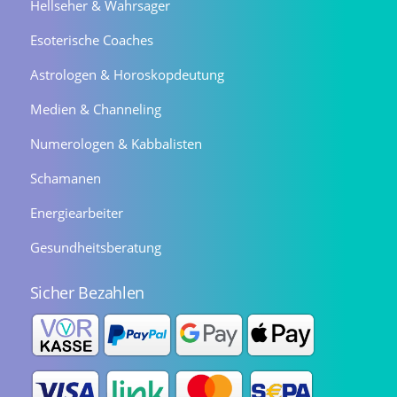
Hellseher & Wahrsager
Esoterische Coaches
Astrologen & Horoskopdeutung
Medien & Channeling
Numerologen & Kabbalisten
Schamanen
Energiearbeiter
Gesundheitsberatung
Sicher Bezahlen