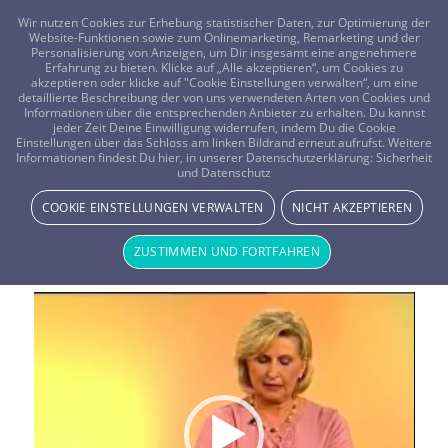
FRAGEN? KOSTENLOS ANRUFEN:
0800-8478266
Wir nutzen Cookies zur Erhebung statistischer Daten, zur Optimierung der
Website-Funktionen sowie zum Onlinemarketing, Remarketing und der
Personalisierung von Anzeigen, um Dir insgesamt eine angenehmere
Erfahrung zu bieten. Klicke auf „Alle akzeptieren“, um Cookies zu
akzeptieren oder klicke auf "Cookie Einstellungen verwalten“, um eine
detaillierte Beschreibung der von uns verwendeten Arten von Cookies und
Informationen über die entsprechenden Anbieter zu erhalten. Du kannst
jeder Zeit Deine Einwilligung widerrufen, indem Du die Cookie
Einstellungen über das Schloss am linken Bildrand erneut aufrufst. Weitere
Informationen findest Du hier, in unserer Datenschutzerklärung:
Sicherheit
und Datenschutz
TV-Beratung: Geizig und einsam
COOKIE EINSTELLUNGEN VERWALTEN
NICHT AKZEPTIEREN
Live Beratung per Kartenlegen in der
TV-Beratung:
ZUSTIMMEN UND FORTFAHREN
Geizig und einsam