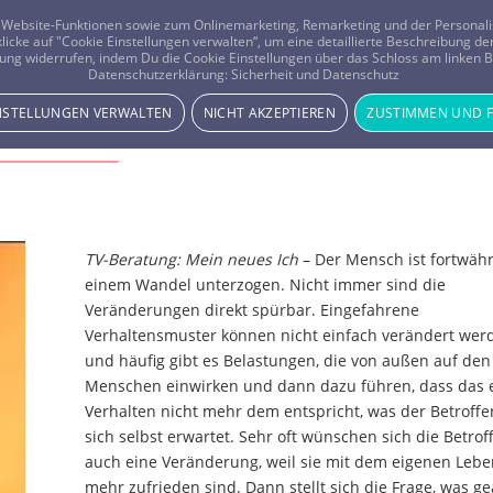
er Website-Funktionen sowie zum Onlinemarketing, Remarketing und der Persona
 klicke auf "Cookie Einstellungen verwalten“, um eine detaillierte Beschreibung
ung widerrufen, indem Du die Cookie Einstellungen über das Schloss am linken Bi
 neues Ich
Beratung
Horoskope
Datenschutzerklärung:
Sicherheit und Datenschutz
INSTELLUNGEN VERWALTEN
NICHT AKZEPTIEREN
ZUSTIMMEN UND 
Mein neues Ich
TV-Beratung: Mein neues Ich
– Der Mensch ist fortwäh
einem Wandel unterzogen. Nicht immer sind die
Veränderungen direkt spürbar. Eingefahrene
Verhaltensmuster können nicht einfach verändert wer
und häufig gibt es Belastungen, die von außen auf den
Menschen einwirken und dann dazu führen, dass das 
Verhalten nicht mehr dem entspricht, was der Betroffe
sich selbst erwartet. Sehr oft wünschen sich die Betro
auch eine Veränderung, weil sie mit dem eigenen Lebe
mehr zufrieden sind. Dann stellt sich die Frage, was g