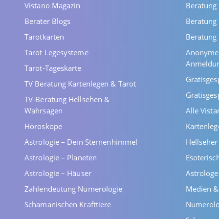
Vistano Magazin
Beratung
Berater Blogs
Beratung 
Tarotkarten
Beratung 
Tarot Legesysteme
Anonyme 
Anmeldu
Tarot-Tageskarte
Gratisges
TV Beratung Kartenlegen & Tarot
Gratisges
TV-Beratung Hellsehen &
Wahrsagen
Alle Vist
Horoskope
Kartenleg
Astrologie – Dein Sternenhimmel
Hellsehe
Astrologie – Planeten
Esoterisc
Astrologie – Häuser
Astrolog
Zahlendeutung Numerologie
Medien &
Schamanischen Krafttiere
Numerolo