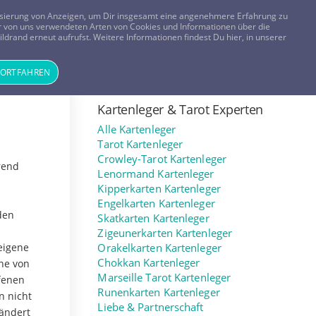
FRAGEN? KOSTENLOS ANRUFEN:
0800-8478266
lisierung von Anzeigen, um Dir insgesamt eine angenehmere Erfahrung zu
 der von uns verwendeten Arten von Cookies und Informationen über die
ldrand erneut aufrufst. Weitere Informationen findest Du hier, in unserer
Tageskarte
Magazin
ANMELDEN
REGISTRIEREN
FORTFAHREN
Kartenleger & Tarot Experten
Alle Kartenleger
Tarot Kartenleger
Crowley-Tarot Kartenleger
rend
Lenormand Kartenleger
Kipperkarten Kartenleger
Engelkarten Kartenleger
den
Skatkarten Kartenleger
Zigeunerkarten Kartenleger
eigene
Orakelkarten Kartenleger
Chokkan Kartenleger
ne von
Marseille Tarot Kartenleger
ffenen
Runenkarten Kartenleger
n nicht
Liebe & Partnerschaft
eändert