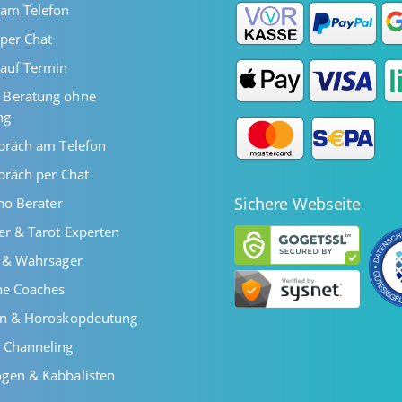
 am Telefon
per Chat
auf Termin
Beratung ohne
ng
präch am Telefon
präch per Chat
Sichere Webseite
ano Berater
er & Tarot Experten
r & Wahrsager
he Coaches
en & Horoskopdeutung
 Channeling
gen & Kabbalisten