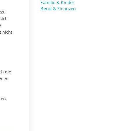
Familie & Kinder
Beruf & Finanzen
ezu
sich
e
t nicht
ch die
fenen
ten,