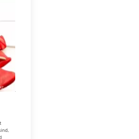
:47
t
sind,
d