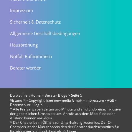
Impressum
Sicherheit & Datenschutz
Allgemeine Geschäftsbedingungen
Hausordnung
Notfall Rufnummern
Berater werden
Du bist hier:
Home
>
Berater Blogs
>
Seite 5
Vistano™ - Copyright:
isee newmedia GmbH
-
Impressum
-
AGB
-
Datenschutz
-
Login
* Alle Preisangaben gelten pro Minute und sind Endpreise, inklusive
der gesetzlichen Umsatzsteuer. Anrufe aus dem Mobilfunk oder
Ausland können variieren.
* Der Chat ist beim Öffnen zur Unterhaltung kostenlos. Der Ø-
Chatpreis ist der Minutenpreis den der Berater durchschnittlich für
Beratung verlangt und dient als Richtwert.