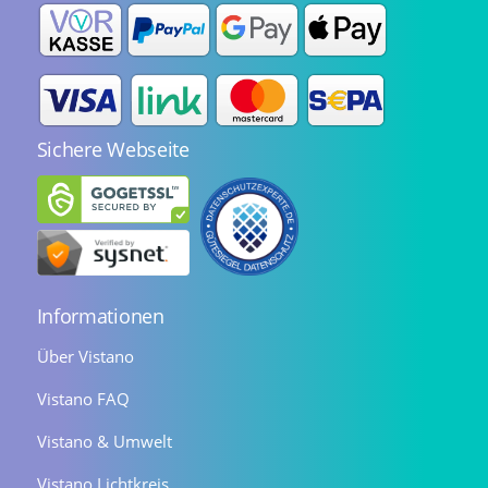
Sichere Webseite
Informationen
Über Vistano
Vistano FAQ
Vistano & Umwelt
Vistano Lichtkreis