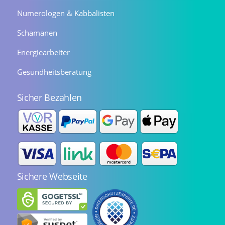
Numerologen & Kabbalisten
Schamanen
Energiearbeiter
Gesundheitsberatung
Sicher Bezahlen
Sichere Webseite