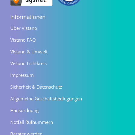
Informationen
Über Vistano
Vistano FAQ
Vistano & Umwelt
Vistano Lichtkreis
Impressum
Sicherheit & Datenschutz
Allgemeine Geschäftsbedingungen
Hausordnung
Notfall Rufnummern
Berater werden