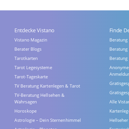
Entdecke Vistano
Finde D
Vistano Magazin
Beratung
Berater Blogs
Beratung 
Tarotkarten
Beratung 
Tarot Legesysteme
Anonyme 
Anmeldu
Tarot-Tageskarte
Gratisges
TV Beratung Kartenlegen & Tarot
Gratisges
TV-Beratung Hellsehen &
Wahrsagen
Alle Vist
Horoskope
Kartenleg
Astrologie – Dein Sternenhimmel
Hellsehe