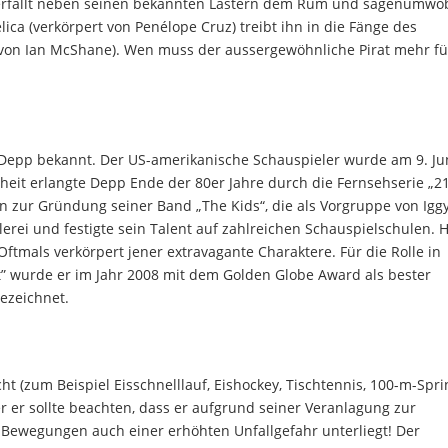
d verfällt neben seinen bekannten Lastern dem Rum und sagenumw
lica (verkörpert von Penélope Cruz) treibt ihn in die Fänge des
t von Ian McShane). Wen muss der aussergewöhnliche Pirat mehr f
Depp bekannt. Der US-amerikanische Schauspieler wurde am 9. Ju
heit erlangte Depp Ende der 80er Jahre durch die Fernsehserie „2
en zur Gründung seiner Band „The Kids“, die als Vorgruppe von Igg
erei und festigte sein Talent auf zahlreichen Schauspielschulen. 
ftmals verkörpert jener extravagante Charaktere. Für die Rolle in
et” wurde er im Jahr 2008 mit dem Golden Globe Award als bester
ezeichnet.
cht (zum Beispiel Eisschnelllauf, Eishockey, Tischtennis, 100-m-Sprin
 er sollte beachten, dass er aufgrund seiner Veranlagung zur
r Bewegungen auch einer erhöhten Unfallgefahr unterliegt! Der