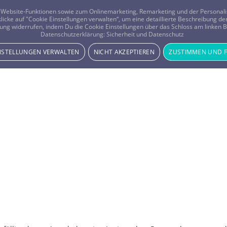
er Website-Funktionen sowie zum Onlinemarketing, Remarketing und der Persona
 klicke auf "Cookie Einstellungen verwalten“, um eine detaillierte Beschreibung
ung widerrufen, indem Du die Cookie Einstellungen über das Schloss am linken Bi
Beratung
Horoskope
Datenschutzerklärung:
Sicherheit und Datenschutz
INSTELLUNGEN VERWALTEN
NICHT AKZEPTIEREN
ZUSTIMMEN UND 