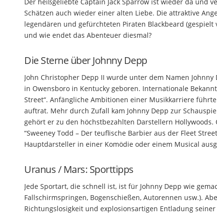
Der heißgeliebte Captain Jack Sparrow ist wieder da un
Schätzen auch wieder einer alten Liebe. Die attraktive Ange
legendären und gefürchteten Piraten Blackbeard (gespiel
und wie endet das Abenteuer diesmal?
Die Sterne über Johnny Depp
John Christopher Depp II wurde unter dem Namen Johnny 
in Owensboro in Kentucky geboren. Internationale Bekannt
Street“. Anfängliche Ambitionen einer Musikkarriere führt
auftrat. Mehr durch Zufall kam Johnny Depp zur Schauspiel
gehört er zu den höchstbezahlten Darstellern Hollywoods. O
“Sweeney Todd – Der teuflische Barbier aus der Fleet Stre
Hauptdarsteller in einer Komödie oder einem Musical ausg
Uranus / Mars: Sporttipps
Jede Sportart, die schnell ist, ist für Johnny Depp wie gema
Fallschirmspringen, Bogenschießen, Autorennen usw.). Aber
Richtungslosigkeit und explosionsartigen Entladung seine