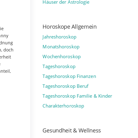
Häuser der Astrologie
Horoskope Allgemein
ie
hnny
Jahreshoroskop
Ordnung
Monatshoroskop
n, doch
Wochenhoroskop
erheit
e
Tageshoroskop
nteil,
Tageshoroskop Finanzen
Tageshoroskop Beruf
Tageshoroskop Familie & Kinder
Charakterhoroskop
Gesundheit & Wellness