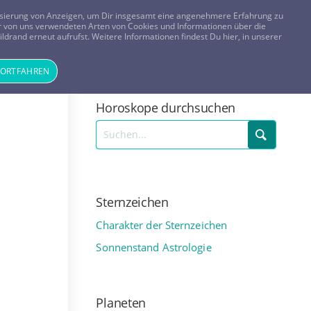
FRAGEN? KOSTENLOS ANRUFEN:
0800-8478266
lisierung von Anzeigen, um Dir insgesamt eine angenehmere Erfahrung zu
 der von uns verwendeten Arten von Cookies und Informationen über die
ldrand erneut aufrufst. Weitere Informationen findest Du hier, in unserer
Tageskarte
Magazin
ANMELDEN
REGISTRIEREN
FORTFAHREN
Horoskope durchsuchen
Sternzeichen
Charakter der Sternzeichen
Sonnenstand Astrologie
Planeten