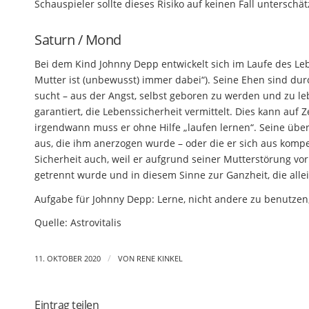
Schauspieler sollte dieses Risiko auf keinen Fall unterschät
Saturn / Mond
Bei dem Kind Johnny Depp entwickelt sich im Laufe des Le
Mutter ist (unbewusst) immer dabei“). Seine Ehen sind du
sucht – aus der Angst, selbst geboren zu werden und zu le
garantiert, die Lebenssicherheit vermittelt. Dies kann auf Z
irgendwann muss er ohne Hilfe „laufen lernen“. Seine überl
aus, die ihm anerzogen wurde – oder die er sich aus kompe
Sicherheit auch, weil er aufgrund seiner Mutterstörung vor
getrennt wurde und in diesem Sinne zur Ganzheit, die allein
Aufgabe für Johnny Depp: Lerne, nicht andere zu benutze
Quelle: Astrovitalis
/
11. OKTOBER 2020
VON
RENE KINKEL
Eintrag teilen