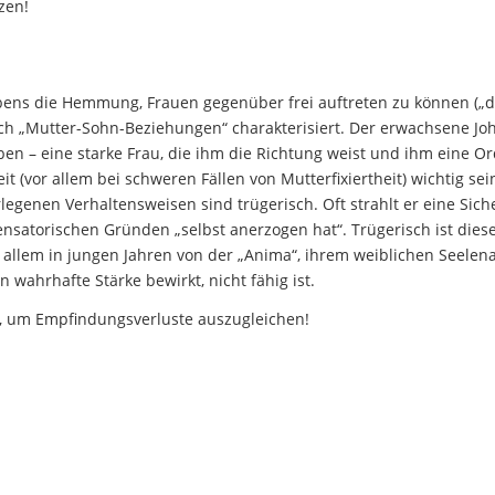
zen!
bens die Hemmung, Frauen gegenüber frei auftreten zu können („d
rch „Mutter-Sohn-Beziehungen“ charakterisiert. Der erwachsene Jo
ben – eine starke Frau, die ihm die Richtung weist und ihm eine 
eit (vor allem bei schweren Fällen von Mutterfixiertheit) wichtig sei
egenen Verhaltensweisen sind trügerisch. Oft strahlt er eine Sich
nsatorischen Gründen „selbst anerzogen hat“. Trügerisch ist dies
 allem in jungen Jahren von der „Anima“, ihrem weiblichen Seelena
 wahrhafte Stärke bewirkt, nicht fähig ist.
n, um Empfindungsverluste auszugleichen!