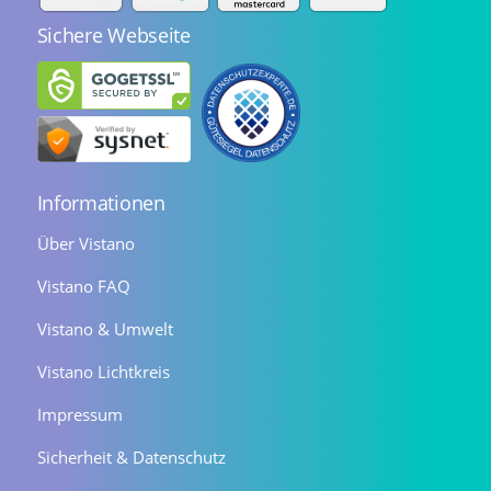
Sichere Webseite
Informationen
Über Vistano
Vistano FAQ
Vistano & Umwelt
Vistano Lichtkreis
Impressum
Sicherheit & Datenschutz