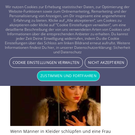
FRAGEN? KOSTENLOS ANRUFEN:
0800-8478266
Wir nutzen Cookies zur Erhebung statistischer Daten, zur Optimierung der
Website-Funktionen sowie zum Onlinemarketing, Remarketing und der
Personalisierung von Anzeigen, um Dir insgesamt eine angenehmere
Erfahrung zu bieten. Klicke auf „Alle akzeptieren“, um Cookies zu
akzeptieren oder klicke auf "Cookie Einstellungen verwalten“, um eine
detaillierte Beschreibung der von uns verwendeten Arten von Cookies und
Informationen über die entsprechenden Anbieter zu erhalten. Du kannst
jeder Zeit Deine Einwilligung widerrufen, indem Du die Cookie
Einstellungen über das Schloss am linken Bildrand erneut aufrufst. Weitere
Matthias Schweighöfer
Informationen findest Du hier, in unserer Datenschutzerklärung:
Sicherheit
und Datenschutz
PROMI-HOROSKOPE
KINO & FILME
HOROSKOPE
COOKIE EINSTELLUNGEN VERWALTEN
NICHT AKZEPTIEREN
ZUSTIMMEN UND FORTFAHREN
Wenn Männer in Kleider schlüpfen und eine Frau