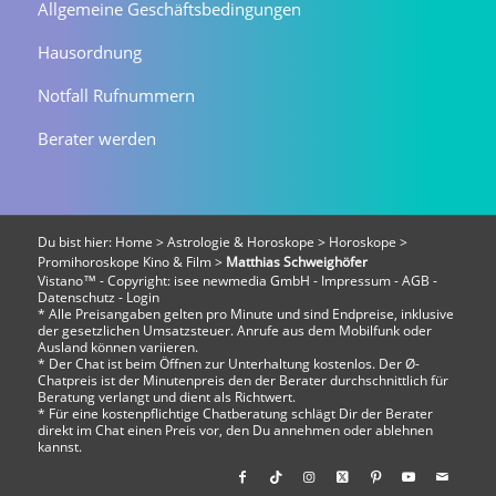
Allgemeine Geschäftsbedingungen
Hausordnung
Notfall Rufnummern
Berater werden
Du bist hier:
Home
>
Astrologie & Horoskope
>
Horoskope
>
Promihoroskope Kino & Film
>
Matthias Schweighöfer
Vistano™ - Copyright:
isee newmedia GmbH
-
Impressum
-
AGB
-
Datenschutz
-
Login
* Alle Preisangaben gelten pro Minute und sind Endpreise, inklusive
der gesetzlichen Umsatzsteuer. Anrufe aus dem Mobilfunk oder
Ausland können variieren.
* Der Chat ist beim Öffnen zur Unterhaltung kostenlos. Der Ø-
Chatpreis ist der Minutenpreis den der Berater durchschnittlich für
Beratung verlangt und dient als Richtwert.
* Für eine kostenpflichtige Chatberatung schlägt Dir der Berater
direkt im Chat einen Preis vor, den Du annehmen oder ablehnen
kannst.