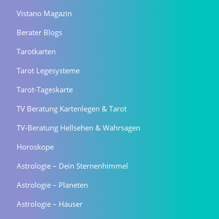
Vistano Magazin
Berater Blogs
Tarotkarten
Tarot Legesysteme
Tarot-Tageskarte
TV Beratung Kartenlegen & Tarot
TV-Beratung Hellsehen & Wahrsagen
Horoskope
Astrologie – Dein Sternenhimmel
Astrologie – Planeten
Astrologie – Häuser