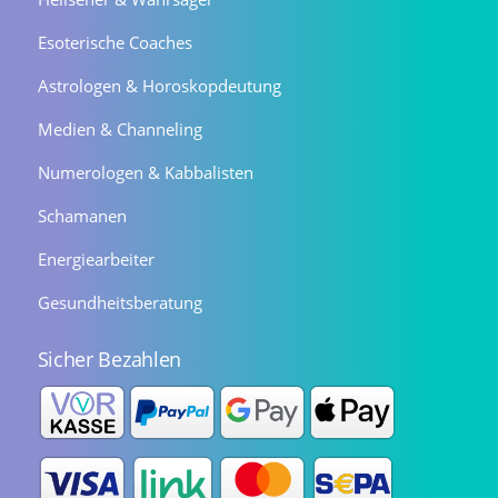
Esoterische Coaches
Astrologen & Horoskopdeutung
Medien & Channeling
Numerologen & Kabbalisten
Schamanen
Energiearbeiter
Gesundheitsberatung
Sicher Bezahlen