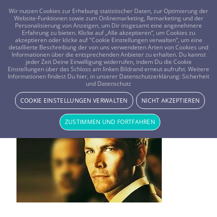
FRAGEN? KOSTENLOS ANRUFEN:
0800-8478266
Wir nutzen Cookies zur Erhebung statistischer Daten, zur Optimierung der
Website-Funktionen sowie zum Onlinemarketing, Remarketing und der
Personalisierung von Anzeigen, um Dir insgesamt eine angenehmere
Erfahrung zu bieten. Klicke auf „Alle akzeptieren“, um Cookies zu
akzeptieren oder klicke auf "Cookie Einstellungen verwalten“, um eine
detaillierte Beschreibung der von uns verwendeten Arten von Cookies und
Informationen über die entsprechenden Anbieter zu erhalten. Du kannst
jeder Zeit Deine Einwilligung widerrufen, indem Du die Cookie
Einstellungen über das Schloss am linken Bildrand erneut aufrufst. Weitere
Paul Walker
Informationen findest Du hier, in unserer Datenschutzerklärung:
Sicherheit
und Datenschutz
PROMI-HOROSKOPE
KLATSCH & TRATSCH
HOROSKOPE
COOKIE EINSTELLUNGEN VERWALTEN
NICHT AKZEPTIEREN
ZUSTIMMEN UND FORTFAHREN