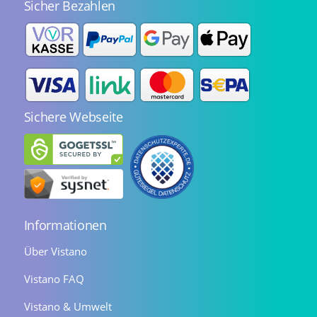
Sicher Bezahlen
Sichere Webseite
Informationen
Über Vistano
Vistano FAQ
Vistano & Umwelt