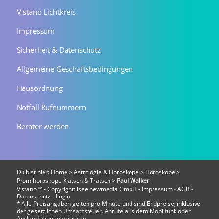
Vistano Lichtkreis
Impressum
Sicherheit & Datenschutz
Allgemeine Geschäftsbedingungen
Hausordnung
Notfall Rufnummern
Berater werden
Du bist hier:
Home
>
Astrologie & Horoskope
>
Horoskope
>
Promihoroskope Klatsch & Tratsch
>
Paul Walker
Vistano™ - Copyright:
isee newmedia GmbH
-
Impressum
-
AGB
-
Datenschutz
-
Login
* Alle Preisangaben gelten pro Minute und sind Endpreise, inklusive
der gesetzlichen Umsatzsteuer. Anrufe aus dem Mobilfunk oder
Ausland können variieren.