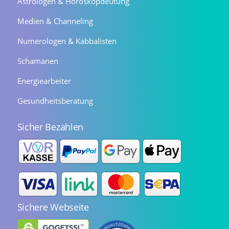
Astrologen & Horoskopdeutung
Medien & Channeling
Numerologen & Kabbalisten
Schamanen
Energiearbeiter
Gesundheitsberatung
Sicher Bezahlen
Sichere Webseite