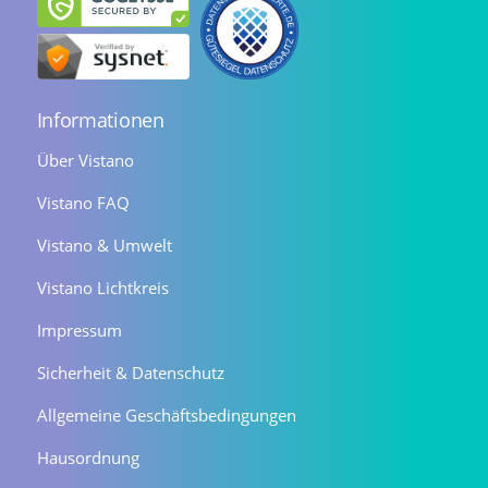
Informationen
Über Vistano
Vistano FAQ
Vistano & Umwelt
Vistano Lichtkreis
Impressum
Sicherheit & Datenschutz
Allgemeine Geschäftsbedingungen
Hausordnung