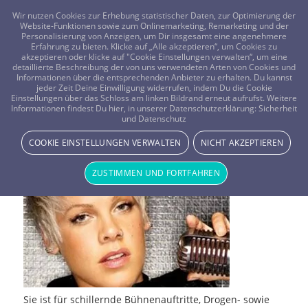
FRAGEN? KOSTENLOS ANRUFEN:
0800-8478266
Wir nutzen Cookies zur Erhebung statistischer Daten, zur Optimierung der
Website-Funktionen sowie zum Onlinemarketing, Remarketing und der
Personalisierung von Anzeigen, um Dir insgesamt eine angenehmere
Erfahrung zu bieten. Klicke auf „Alle akzeptieren“, um Cookies zu
akzeptieren oder klicke auf "Cookie Einstellungen verwalten“, um eine
detaillierte Beschreibung der von uns verwendeten Arten von Cookies und
Informationen über die entsprechenden Anbieter zu erhalten. Du kannst
jeder Zeit Deine Einwilligung widerrufen, indem Du die Cookie
Einstellungen über das Schloss am linken Bildrand erneut aufrufst. Weitere
Pink
Informationen findest Du hier, in unserer Datenschutzerklärung:
Sicherheit
und Datenschutz
PROMI-HOROSKOPE
KLATSCH & TRATSCH
HOROSKOPE
COOKIE EINSTELLUNGEN VERWALTEN
NICHT AKZEPTIEREN
ZUSTIMMEN UND FORTFAHREN
Sie ist für schillernde Bühnenauftritte, Drogen- sowie