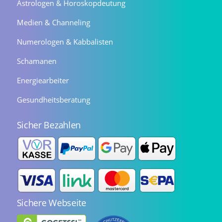
Astrologen & Horoskopdeutung
Medien & Channeling
Numerologen & Kabbalisten
Schamanen
Energiearbeiter
Gesundheitsberatung
Sicher Bezahlen
Sichere Webseite