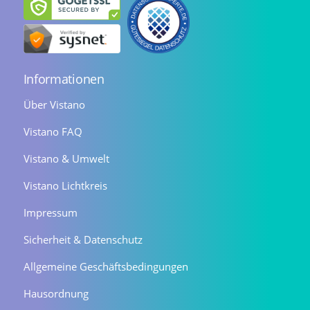
Informationen
Über Vistano
Vistano FAQ
Vistano & Umwelt
Vistano Lichtkreis
Impressum
Sicherheit & Datenschutz
Allgemeine Geschäftsbedingungen
Hausordnung