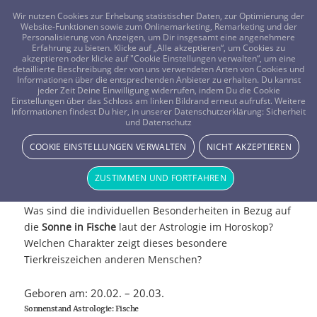
FRAGEN? KOSTENLOS ANRUFEN:
0800-8478266
Wir nutzen Cookies zur Erhebung statistischer Daten, zur Optimierung der
Website-Funktionen sowie zum Onlinemarketing, Remarketing und der
Personalisierung von Anzeigen, um Dir insgesamt eine angenehmere
Erfahrung zu bieten. Klicke auf „Alle akzeptieren“, um Cookies zu
akzeptieren oder klicke auf "Cookie Einstellungen verwalten“, um eine
detaillierte Beschreibung der von uns verwendeten Arten von Cookies und
Informationen über die entsprechenden Anbieter zu erhalten. Du kannst
jeder Zeit Deine Einwilligung widerrufen, indem Du die Cookie
Einstellungen über das Schloss am linken Bildrand erneut aufrufst. Weitere
Informationen findest Du hier, in unserer Datenschutzerklärung:
Sicherheit
und Datenschutz
COOKIE EINSTELLUNGEN VERWALTEN
NICHT AKZEPTIEREN
Sonne in Fische
ZUSTIMMEN UND FORTFAHREN
Was sind die individuellen Besonderheiten in Bezug auf
die
Sonne in Fische
laut der Astrologie im Horoskop?
Welchen Charakter zeigt dieses besondere
Tierkreiszeichen anderen Menschen?
Geboren am: 20.02. – 20.03.
Sonnenstand Astrologie: Fische