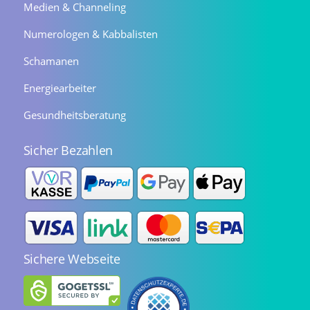
Medien & Channeling
Numerologen & Kabbalisten
Schamanen
Energiearbeiter
Gesundheitsberatung
Sicher Bezahlen
Sichere Webseite