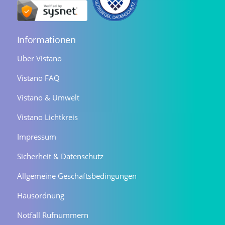
Informationen
Über Vistano
Vistano FAQ
Vistano & Umwelt
Vistano Lichtkreis
Impressum
Sicherheit & Datenschutz
Allgemeine Geschäftsbedingungen
Hausordnung
Notfall Rufnummern