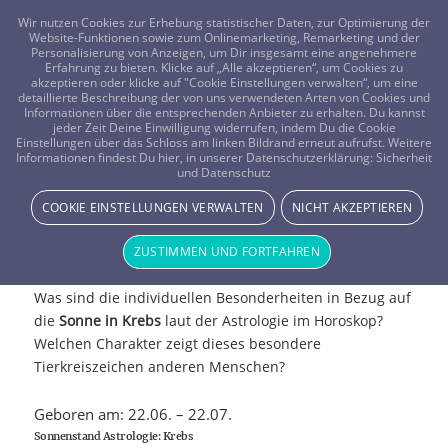
FRAGEN? KOSTENLOS ANRUFEN:
0800-8478266
Wir nutzen Cookies zur Erhebung statistischer Daten, zur Optimierung der
Website-Funktionen sowie zum Onlinemarketing, Remarketing und der
Personalisierung von Anzeigen, um Dir insgesamt eine angenehmere
Erfahrung zu bieten. Klicke auf „Alle akzeptieren“, um Cookies zu
akzeptieren oder klicke auf "Cookie Einstellungen verwalten“, um eine
detaillierte Beschreibung der von uns verwendeten Arten von Cookies und
Informationen über die entsprechenden Anbieter zu erhalten. Du kannst
jeder Zeit Deine Einwilligung widerrufen, indem Du die Cookie
Einstellungen über das Schloss am linken Bildrand erneut aufrufst. Weitere
Informationen findest Du hier, in unserer Datenschutzerklärung:
Sicherheit
und Datenschutz
COOKIE EINSTELLUNGEN VERWALTEN
NICHT AKZEPTIEREN
Sonne in Krebs
ZUSTIMMEN UND FORTFAHREN
Was sind die individuellen Besonderheiten in Bezug auf
die
Sonne in Krebs
laut der Astrologie im Horoskop?
Welchen Charakter zeigt dieses besondere
Tierkreiszeichen anderen Menschen?
Geboren am: 22.06. – 22.07.
Sonnenstand Astrologie: Krebs