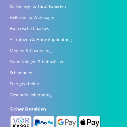
Kartenleger & Tarot Experten
Hellseher & Wahrsager
Esoterische Coaches
Astrologen & Horoskopdeutung
Medien & Channeling
Numerologen & Kabbalisten
Schamanen
Energiearbeiter
Gesundheitsberatung
Sicher Bezahlen