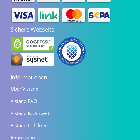
Sichere Webseite
Informationen
Über Vistano
Vistano FAQ
Vistano & Umwelt
Vistano Lichtkreis
Impressum