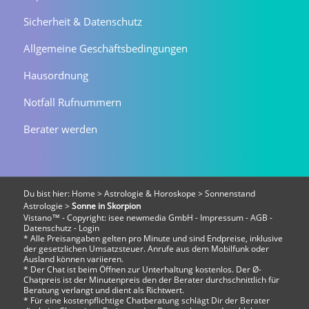
Sicherheit & Datenschutz
Allgemeine Geschäftsbedingungen
Hausordnung
Notfall Rufnummern
Berater werden
Du bist hier:
Home
>
Astrologie & Horoskope
>
Sonnenstand
Astrologie
>
Sonne in Skorpion
Vistano™ - Copyright:
isee newmedia GmbH
-
Impressum
-
AGB
-
Datenschutz
-
Login
* Alle Preisangaben gelten pro Minute und sind Endpreise, inklusive
der gesetzlichen Umsatzsteuer. Anrufe aus dem Mobilfunk oder
Ausland können variieren.
* Der Chat ist beim Öffnen zur Unterhaltung kostenlos. Der Ø-
Chatpreis ist der Minutenpreis den der Berater durchschnittlich für
Beratung verlangt und dient als Richtwert.
* Für eine kostenpflichtige Chatberatung schlägt Dir der Berater