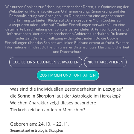
FRAGEN? KOSTENLOS ANRUFEN:
0800-8478266
Wir nutzen Cookies zur Erhebung statistischer Daten, zur Optimierung der
Website-Funktionen sowie zum Onlinemarketing, Remarketing und der
Personalisierung von Anzeigen, um Dir insgesamt eine angenehmere
Erfahrung zu bieten. Klicke auf „Alle akzeptieren“, um Cookies zu
akzeptieren oder klicke auf "Cookie Einstellungen verwalten“, um eine
detaillierte Beschreibung der von uns verwendeten Arten von Cookies und
Informationen über die entsprechenden Anbieter zu erhalten. Du kannst
jeder Zeit Deine Einwilligung widerrufen, indem Du die Cookie
Einstellungen über das Schloss am linken Bildrand erneut aufrufst. Weitere
Informationen findest Du hier, in unserer Datenschutzerklärung:
Sicherheit
und Datenschutz
COOKIE EINSTELLUNGEN VERWALTEN
NICHT AKZEPTIEREN
Sonne in Skorpion
ZUSTIMMEN UND FORTFAHREN
Was sind die individuellen Besonderheiten in Bezug auf
die
Sonne in Skorpion
laut der Astrologie im Horoskop?
Welchen Charakter zeigt dieses besondere
Tierkreiszeichen anderen Menschen?
Geboren am: 24.10. – 22.11.
Sonnenstand Astrologie: Skorpion