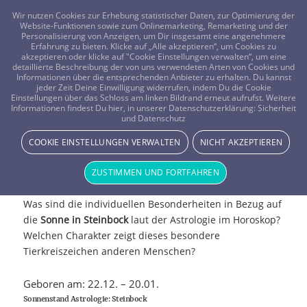
FRAGEN? KOSTENLOS ANRUFEN:
0800-8478266
Wir nutzen Cookies zur Erhebung statistischer Daten, zur Optimierung der
Website-Funktionen sowie zum Onlinemarketing, Remarketing und der
Personalisierung von Anzeigen, um Dir insgesamt eine angenehmere
Erfahrung zu bieten. Klicke auf „Alle akzeptieren“, um Cookies zu
akzeptieren oder klicke auf "Cookie Einstellungen verwalten“, um eine
detaillierte Beschreibung der von uns verwendeten Arten von Cookies und
Informationen über die entsprechenden Anbieter zu erhalten. Du kannst
jeder Zeit Deine Einwilligung widerrufen, indem Du die Cookie
Einstellungen über das Schloss am linken Bildrand erneut aufrufst. Weitere
Informationen findest Du hier, in unserer Datenschutzerklärung:
Sicherheit
und Datenschutz
COOKIE EINSTELLUNGEN VERWALTEN
NICHT AKZEPTIEREN
Sonne in Steinbock
ZUSTIMMEN UND FORTFAHREN
Was sind die individuellen Besonderheiten in Bezug auf
die
Sonne in Steinbock
laut der Astrologie im Horoskop?
Welchen Charakter zeigt dieses besondere
Tierkreiszeichen anderen Menschen?
Geboren am: 22.12. – 20.01.
Sonnenstand Astrologie: Steinbock