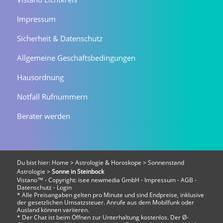
Impressum
Sicherheit & Datenschutz
Allgemeine Geschäftsbedingungen
Hausordnung
Notfall Rufnummern
Berater werden
Du bist hier:
Home
>
Astrologie & Horoskope
>
Sonnenstand
Astrologie
>
Sonne in Steinbock
Vistano™ - Copyright:
isee newmedia GmbH
-
Impressum
-
AGB
-
Datenschutz
-
Login
* Alle Preisangaben gelten pro Minute und sind Endpreise, inklusive
der gesetzlichen Umsatzsteuer. Anrufe aus dem Mobilfunk oder
Ausland können variieren.
* Der Chat ist beim Öffnen zur Unterhaltung kostenlos. Der Ø-