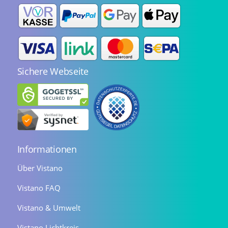
Sichere Webseite
Informationen
Über Vistano
Vistano FAQ
Vistano & Umwelt
Vistano Lichtkreis