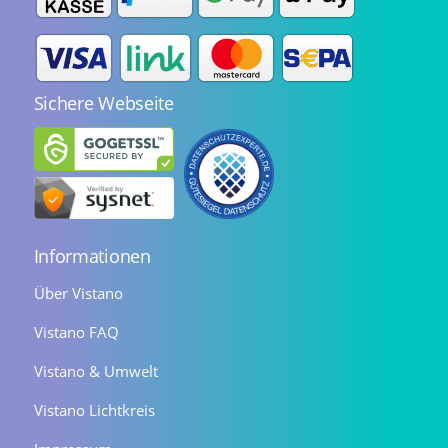
Sichere Webseite
Informationen
Über Vistano
Vistano FAQ
Vistano & Umwelt
Vistano Lichtkreis