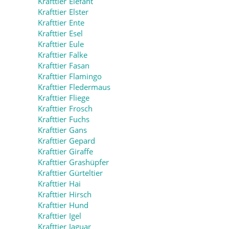
Krafttier Elefant
Krafttier Elster
Krafttier Ente
Krafttier Esel
Krafttier Eule
Krafttier Falke
Krafttier Fasan
Krafttier Flamingo
Krafttier Fledermaus
Krafttier Fliege
Krafttier Frosch
Krafttier Fuchs
Krafttier Gans
Krafttier Gepard
Krafttier Giraffe
Krafttier Grashüpfer
Krafttier Gürteltier
Krafttier Hai
Krafttier Hirsch
Krafttier Hund
Krafttier Igel
Krafttier Jaguar