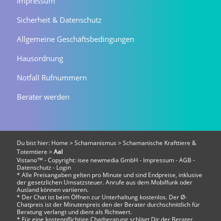
Impressum
Sicherheit & Datenschutz
Allgemeine Geschäftsbedingungen
Hausordnung
Notfall Rufnummern
Berater werden
Du bist hier:
Home
>
Schamanismus
>
Schamanische Krafttiere &
Totemtiere
>
Aal
Vistano™ - Copyright:
isee newmedia GmbH
-
Impressum
-
AGB
-
Datenschutz
-
Login
* Alle Preisangaben gelten pro Minute und sind Endpreise, inklusive
der gesetzlichen Umsatzsteuer. Anrufe aus dem Mobilfunk oder
Ausland können variieren.
* Der Chat ist beim Öffnen zur Unterhaltung kostenlos. Der Ø-
Chatpreis ist der Minutenpreis den der Berater durchschnittlich für
Beratung verlangt und dient als Richtwert.
* Für eine kostenpflichtige Chatberatung schlägt Dir der Berater