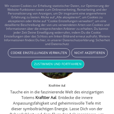
FRAGEN? KOSTENLOS ANRUFEN:
0800-8478266
Wir nutzen Cookies zur Erhebung statistischer Daten, zur Optimierung der
Website-Funktionen sowie zum Onlinemarketing, Remarketing und der
Personalisierung von Anzeigen, um Dir insgesamt eine angenehmere
Erfahrung zu bieten. Klicke auf „Alle akzeptieren“, um Cookies zu
akzeptieren oder klicke auf "Cookie Einstellungen verwalten“, um eine
detaillierte Beschreibung der von uns verwendeten Arten von Cookies und
Informationen über die entsprechenden Anbieter zu erhalten. Du kannst
jeder Zeit Deine Einwilligung widerrufen, indem Du die Cookie
Einstellungen über das Schloss am linken Bildrand erneut aufrufst. Weitere
Informationen findest Du hier, in unserer Datenschutzerklärung:
Sicherheit
und Datenschutz
COOKIE EINSTELLUNGEN VERWALTEN
NICHT AKZEPTIEREN
ZUSTIMMEN UND FORTFAHREN
Krafttier Aal
Tauche ein in die faszinierende Welt des einzigartigen
Totems
Krafttier Aal
. Entdecke die innere
Anpassungsfähigkeit und geheimnisvolle Tiefe mit
dieser symbolträchtigen Energie. Lasse Dich von der