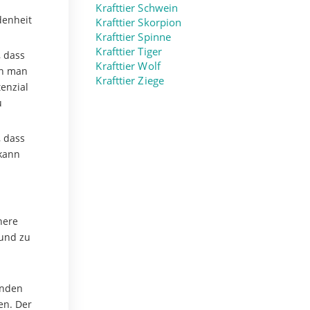
Krafttier Schwein
denheit
Krafttier Skorpion
Krafttier Spinne
Krafttier Tiger
, dass
Krafttier Wolf
nn man
Krafttier Ziege
enzial
u
, dass
 kann
nere
 und zu
enden
en. Der