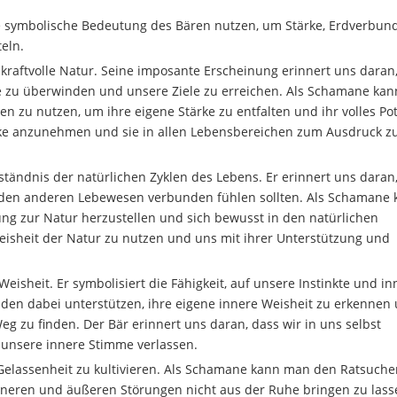
e symbolische Bedeutung des Bären nutzen, um Stärke, Erdverbun
teln.
e kraftvolle Natur. Seine imposante Erscheinung erinnert uns daran
sse zu überwinden und unsere Ziele zu erreichen. Als Schamane ka
n zu nutzen, um ihre eigene Stärke zu entfalten und ihr volles Pot
ärke anzunehmen und sie in allen Lebensbereichen zum Ausdruck z
ständnis der natürlichen Zyklen des Lebens. Er erinnert uns daran
nd den anderen Lebewesen verbunden fühlen sollten. Als Schamane
ng zur Natur herzustellen und sich bewusst in den natürlichen
eisheit der Natur zu nutzen und uns mit ihrer Unterstützung und
eisheit. Er symbolisiert die Fähigkeit, auf unsere Instinkte und in
n dabei unterstützen, ihre eigene innere Weisheit zu erkennen
g zu finden. Der Bär erinnert uns daran, dass wir in uns selbst
unsere innere Stimme verlassen.
Gelassenheit zu kultivieren. Als Schamane kann man den Ratsuch
inneren und äußeren Störungen nicht aus der Ruhe bringen zu lass