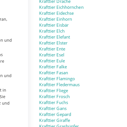
Krafttier Drache
Krafttier Eichhörnchen
Krafttier Eidechse
ran,
Krafttier Einhorn
Krafttier Eisbär
Krafttier Elch
s
Krafttier Elefant
zen und
Krafttier Elster
Krafttier Ente
ns
Krafttier Esel
Krafttier Eule
ere
Krafttier Falke
Krafttier Fasan
rn und
Krafttier Flamingo
Krafttier Fledermaus
t in
Krafttier Fliege
Sie
Krafttier Frosch
Krafttier Fuchs
z und
Krafttier Gans
Krafttier Gepard
Krafttier Giraffe
Krafttier Grashüpfer