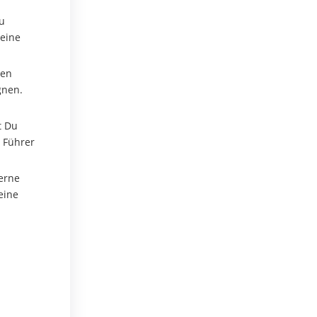
zu
Deine
len
gnen.
t Du
r Führer
gerne
eine