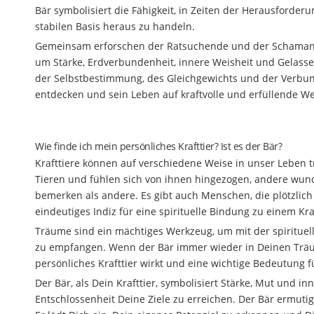
Bär symbolisiert die Fähigkeit, in Zeiten der Herausforde
stabilen Basis heraus zu handeln.
Gemeinsam erforschen der Ratsuchende und der Schamane
um Stärke, Erdverbundenheit, innere Weisheit und Gelass
der Selbstbestimmung, des Gleichgewichts und der Verbun
entdecken und sein Leben auf kraftvolle und erfüllende We
Wie finde ich mein persönliches Krafttier? Ist es der Bär?
Krafttiere können auf verschiedene Weise in unser Leben
Tieren und fühlen sich von ihnen hingezogen, andere wund
bemerken als andere. Es gibt auch Menschen, die plötzlich
eindeutiges Indiz für eine spirituelle Bindung zu einem Kra
Träume sind ein mächtiges Werkzeug, um mit der spirituel
zu empfangen. Wenn der Bär immer wieder in Deinen Träumen
persönliches Krafttier wirkt und eine wichtige Bedeutung f
Der Bär, als Dein Krafttier, symbolisiert Stärke, Mut und i
Entschlossenheit Deine Ziele zu erreichen. Der Bär ermut