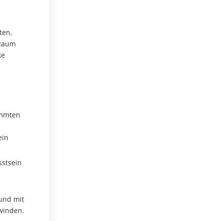
ten,
 Raum
ke
immten
ein
sstsein
 und mit
winden.