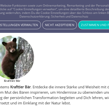
er Website-Funktionen sowie zum Onlinemarketing, Remarketing und der Persona
 klicke auf "Cookie Einstellungen verwalten“, um eine detaillierte Beschreibung
ung widerrufen, indem Du die Cookie Einstellungen über das Schloss am linken Bi
Beratung
Horoskope
Datenschutzerklärung:
Sicherheit und Datenschutz
INSTELLUNGEN VERWALTEN
NICHT AKZEPTIEREN
ZUSTIMMEN UND 
Krafttier Bär
 Totems
Krafttier Bär
. Entdecke die innere Stärke und Weisheit mit 
dem Mut des Bären inspirieren, um Hindernisse zu überwinden un
g der persönlichen Transformation begleiten und Dich lehren, w
nsetzt und im Einklang mit der Natur lebst.