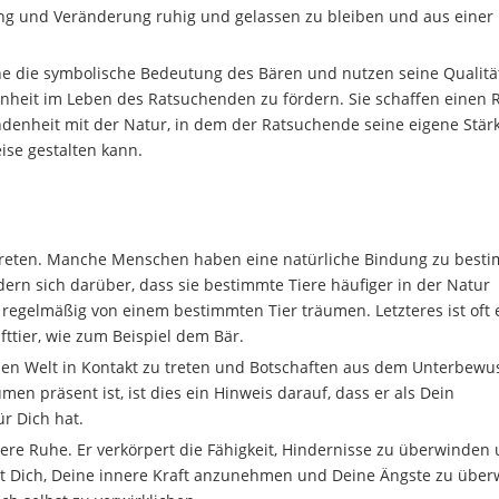
rung und Veränderung ruhig und gelassen zu bleiben und aus einer
 die symbolische Bedeutung des Bären und nutzen seine Qualitä
enheit im Leben des Ratsuchenden zu fördern. Sie schaffen einen
denheit mit der Natur, in dem der Ratsuchende seine eigene Stär
ise gestalten kann.
 treten. Manche Menschen haben eine natürliche Bindung zu best
ern sich darüber, dass sie bestimmte Tiere häufiger in der Natur
 regelmäßig von einem bestimmten Tier träumen. Letzteres ist oft 
fttier, wie zum Beispiel dem Bär.
len Welt in Kontakt zu treten und Botschaften aus dem Unterbewu
 präsent ist, ist dies ein Hinweis darauf, dass er als Dein
ür Dich hat.
nnere Ruhe. Er verkörpert die Fähigkeit, Hindernisse zu überwinden
igt Dich, Deine innere Kraft anzunehmen und Deine Ängste zu über