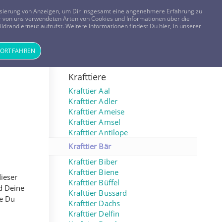
FRAGEN? KOSTENLOS ANRUFEN:
0800-8478266
lisierung von Anzeigen, um Dir insgesamt eine angenehmere Erfahrung zu
 der von uns verwendeten Arten von Cookies und Informationen über die
ldrand erneut aufrufst. Weitere Informationen findest Du hier, in unserer
Tageskarte
Magazin
ANMELDEN
REGISTRIEREN
FORTFAHREN
Krafttiere
Krafttier Aal
Krafttier Adler
Krafttier Ameise
Krafttier Amsel
Krafttier Antilope
Krafttier Bär
Krafttier Biber
Krafttier Biene
dieser
Krafttier Büffel
d Deine
Krafttier Bussard
ie Du
Krafttier Dachs
Krafttier Delfin