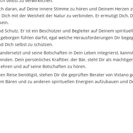
ch selbst zu verwirklichen.
t Dich daran, auf Deine innere Stimme zu hören und Deinem Herzen 
nd Dich mit der Weisheit der Natur zu verbinden. Er ermutigt Dich, 
sein.
 Schutz. Er ist ein Beschützer und Begleiter auf Deinem spirituel
d geborgen fühlen darfst, egal welche Herausforderungen Dir bege
nd Dich selbst zu schützen.
ndersetzt und seine Botschaften in Dein Leben integrierst, kanns
den. Dein persönliches Krafttier, der Bär, steht Dir als mächtige
u ehren und auf seine Botschaften zu hören.
n Reise benötigst, stehen Dir die geprüften Berater von Vistano 
 zum Bären und zu anderen spirituellen Energien aufzubauen und D