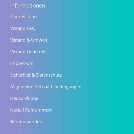
Informationen
Über Vistano
Vistano FAQ
Vistano & Umwelt
Vistano Lichtkreis
Impressum
Sicherheit & Datenschutz
Allgemeine Geschäftsbedingungen
Hausordnung
Notfall Rufnummern
Berater werden