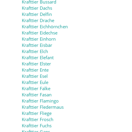
Krafttier Bussard
Krafttier Dachs
Krafttier Delfin
Krafttier Drache
Krafttier Eichhörnchen
Krafttier Eidechse
Krafttier Einhorn
Krafttier Eisbär
Krafttier Elch
Krafttier Elefant
Krafttier Elster
Krafttier Ente
Krafttier Esel
Krafttier Eule
Krafttier Falke
Krafttier Fasan
Krafttier Flamingo
Krafttier Fledermaus
Krafttier Fliege
Krafttier Frosch
Krafttier Fuchs
Krafttier Gans