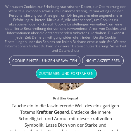
FRAGEN? KOSTENLOS ANRUFEN:
0800-8478266
Wir nutzen Cookies zur Erhebung statistischer Daten, zur Optimierung der
Website-Funktionen sowie zum Onlinemarketing, Remarketing und der
Personalisierung von Anzeigen, um Dir insgesamt eine angenehmere
Erfahrung zu bieten. Klicke auf „Alle akzeptieren“, um Cookies zu
akzeptieren oder klicke auf "Cookie Einstellungen verwalten“, um eine
detaillierte Beschreibung der von uns verwendeten Arten von Cookies und
Informationen über die entsprechenden Anbieter zu erhalten. Du kannst
jeder Zeit Deine Einwilligung widerrufen, indem Du die Cookie
Einstellungen über das Schloss am linken Bildrand erneut aufrufst. Weitere
Informationen findest Du hier, in unserer Datenschutzerklärung:
Sicherheit
und Datenschutz
COOKIE EINSTELLUNGEN VERWALTEN
NICHT AKZEPTIEREN
ZUSTIMMEN UND FORTFAHREN
Krafttier Gepard
Tauche ein in die faszinierende Welt des einzigartigen
Totems
Krafttier Gepard
. Entdecke die innere
Schnelligkeit und Anmut mit dieser kraftvollen
Symbolik. Lasse Dich von der Stärke und