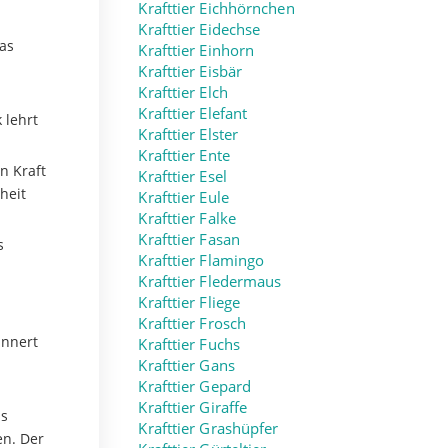
Krafttier Eichhörnchen
Krafttier Eidechse
das
Krafttier Einhorn
Krafttier Eisbär
Krafttier Elch
Krafttier Elefant
 lehrt
Krafttier Elster
Krafttier Ente
n Kraft
Krafttier Esel
heit
Krafttier Eule
Krafttier Falke
Krafttier Fasan
s
Krafttier Flamingo
Krafttier Fledermaus
Krafttier Fliege
Krafttier Frosch
innert
Krafttier Fuchs
Krafttier Gans
Krafttier Gepard
Krafttier Giraffe
ns
Krafttier Grashüpfer
en. Der