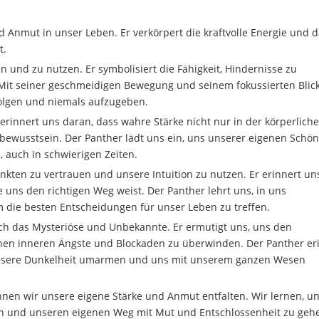
nd Anmut in unser Leben. Er verkörpert die kraftvolle Energie und 
t.
 und zu nutzen. Er symbolisiert die Fähigkeit, Hindernisse zu
 seiner geschmeidigen Bewegung und seinem fokussierten Blick
folgen und niemals aufzugeben.
erinnert uns daran, dass wahre Stärke nicht nur in der körperliche
bewusstsein. Der Panther lädt uns ein, uns unserer eigenen Schön
 auch in schwierigen Zeiten.
inkten zu vertrauen und unsere Intuition zu nutzen. Er erinnert un
ie uns den richtigen Weg weist. Der Panther lehrt uns, in uns
 die besten Entscheidungen für unser Leben zu treffen.
ch das Mysteriöse und Unbekannte. Er ermutigt uns, uns den
enen inneren Ängste und Blockaden zu überwinden. Der Panther er
r unsere Dunkelheit umarmen und uns mit unserem ganzen Wesen
nnen wir unsere eigene Stärke und Anmut entfalten. Wir lernen, u
en und unseren eigenen Weg mit Mut und Entschlossenheit zu geh