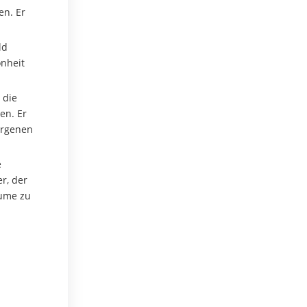
en. Er
ld
önheit
 die
en. Er
borgenen
e
r, der
äume zu