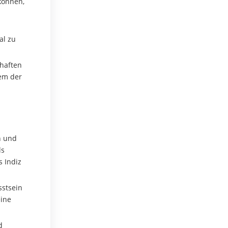
können,
al zu
haften
dem der
n und
ls
s Indiz
sstsein
eine
d