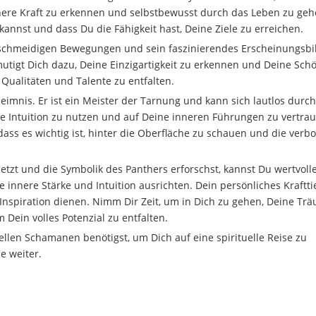
nere Kraft zu erkennen und selbstbewusst durch das Leben zu geh
annst und dass Du die Fähigkeit hast, Deine Ziele zu erreichen.
eschmeidigen Bewegungen und sein faszinierendes Erscheinungsbi
utigt Dich dazu, Deine Einzigartigkeit zu erkennen und Deine Sch
e Qualitäten und Talente zu entfalten.
imnis. Er ist ein Meister der Tarnung und kann sich lautlos durch
e Intuition zu nutzen und auf Deine inneren Führungen zu vertrau
d dass es wichtig ist, hinter die Oberfläche zu schauen und die ver
zt und die Symbolik des Panthers erforschst, kannst Du wertvoll
innere Stärke und Intuition ausrichten. Dein persönliches Krafttie
 Inspiration dienen. Nimm Dir Zeit, um in Dich zu gehen, Deine Tr
 Dein volles Potenzial zu entfalten.
len Schamanen benötigst, um Dich auf eine spirituelle Reise zu
e weiter.