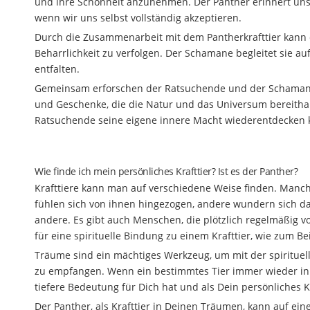
und ihre Schönheit anzunehmen. Der Panther erinnert uns 
wenn wir uns selbst vollständig akzeptieren.
Durch die Zusammenarbeit mit dem Pantherkrafttier kann d
Beharrlichkeit zu verfolgen. Der Schamane begleitet sie au
entfalten.
Gemeinsam erforschen der Ratsuchende und der Schamane d
und Geschenke, die die Natur und das Universum bereithal
Ratsuchende seine eigene innere Macht wiederentdecken k
Wie finde ich mein persönliches Krafttier? Ist es der Panther?
Krafttiere kann man auf verschiedene Weise finden. Man
fühlen sich von ihnen hingezogen, andere wundern sich da
andere. Es gibt auch Menschen, die plötzlich regelmäßig vo
für eine spirituelle Bindung zu einem Krafttier, wie zum B
Träume sind ein mächtiges Werkzeug, um mit der spirituel
zu empfangen. Wenn ein bestimmtes Tier immer wieder in 
tiefere Bedeutung für Dich hat und als Dein persönliches Kr
Der Panther, als Krafttier in Deinen Träumen, kann auf ei