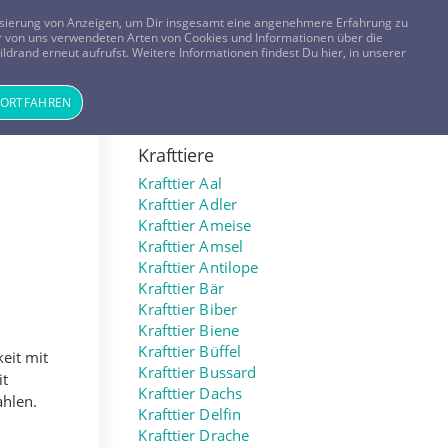
FRAGEN? KOSTENLOS ANRUFEN:
0800-8478266
lisierung von Anzeigen, um Dir insgesamt eine angenehmere Erfahrung zu
 der von uns verwendeten Arten von Cookies und Informationen über die
ldrand erneut aufrufst. Weitere Informationen findest Du hier, in unserer
Tageskarte
Magazin
ANMELDEN
REGISTRIEREN
FORTFAHREN
Krafttiere
Krafttier Aal
Krafttier Adler
Krafttier Ameise
Krafttier Amsel
Krafttier Antilope
Krafttier Bär
Krafttier Biber
Krafttier Biene
Krafttier Büffel
keit mit
Krafttier Bussard
it
Krafttier Dachs
ahlen.
Krafttier Delfin
Krafttier Drache