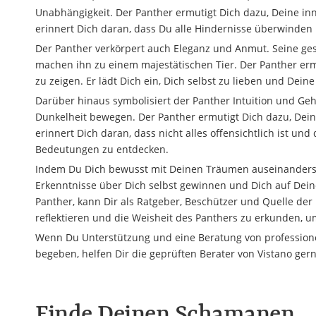
Unabhängigkeit. Der Panther ermutigt Dich dazu, Deine in
erinnert Dich daran, dass Du alle Hindernisse überwinden k
Der Panther verkörpert auch Eleganz und Anmut. Seine g
machen ihn zu einem majestätischen Tier. Der Panther erm
zu zeigen. Er lädt Dich ein, Dich selbst zu lieben und Dein
Darüber hinaus symbolisiert der Panther Intuition und Gehe
Dunkelheit bewegen. Der Panther ermutigt Dich dazu, Dein
erinnert Dich daran, dass nicht alles offensichtlich ist un
Bedeutungen zu entdecken.
Indem Du Dich bewusst mit Deinen Träumen auseinanderset
Erkenntnisse über Dich selbst gewinnen und Dich auf Deine 
Panther, kann Dir als Ratgeber, Beschützer und Quelle der
reflektieren und die Weisheit des Panthers zu erkunden, um
Wenn Du Unterstützung und eine Beratung von professionel
begeben, helfen Dir die geprüften Berater von Vistano gern
Finde Deinen Schamanen