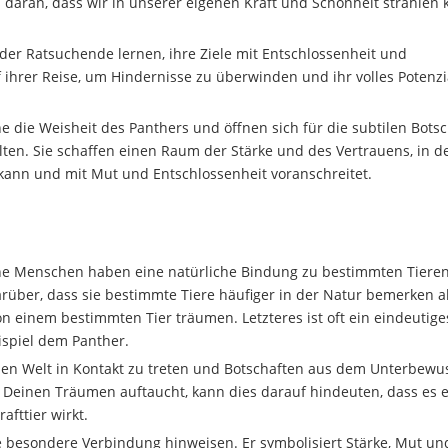
daran, dass wir in unserer eigenen Kraft und Schönheit strahlen 
er Ratsuchende lernen, ihre Ziele mit Entschlossenheit und
f ihrer Reise, um Hindernisse zu überwinden und ihr volles Potenzi
ie Weisheit des Panthers und öffnen sich für die subtilen Botsc
ten. Sie schaffen einen Raum der Stärke und des Vertrauens, in 
ann und mit Mut und Entschlossenheit voranschreitet.
che Menschen haben eine natürliche Bindung zu bestimmten Tiere
rüber, dass sie bestimmte Tiere häufiger in der Natur bemerken a
n einem bestimmten Tier träumen. Letzteres ist oft ein eindeutige
eispiel dem Panther.
len Welt in Kontakt zu treten und Botschaften aus dem Unterbewu
Deinen Träumen auftaucht, kann dies darauf hindeuten, dass es 
afttier wirkt.
ne besondere Verbindung hinweisen. Er symbolisiert Stärke, Mut un