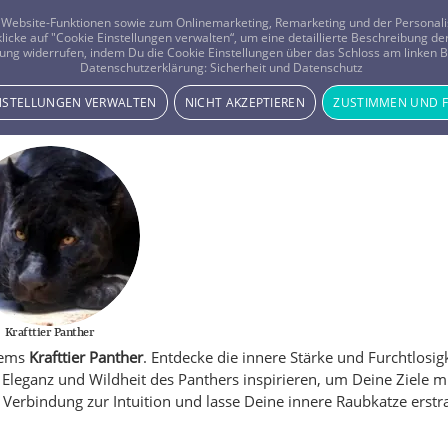
er Website-Funktionen sowie zum Onlinemarketing, Remarketing und der Persona
 klicke auf "Cookie Einstellungen verwalten“, um eine detaillierte Beschreibung
ung widerrufen, indem Du die Cookie Einstellungen über das Schloss am linken Bi
Beratung
Horoskope
Datenschutzerklärung:
Sicherheit und Datenschutz
INSTELLUNGEN VERWALTEN
NICHT AKZEPTIEREN
ZUSTIMMEN UND 
Krafttier Panther
otems
Krafttier Panther
. Entdecke die innere Stärke und Furchtlosig
 Eleganz und Wildheit des Panthers inspirieren, um Deine Ziele m
e Verbindung zur Intuition und lasse Deine innere Raubkatze erstr