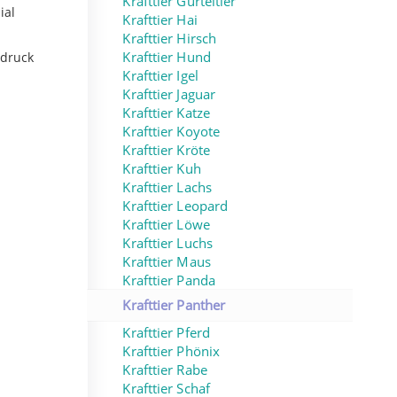
Krafttier Gürteltier
ial
Krafttier Hai
Krafttier Hirsch
sdruck
Krafttier Hund
Krafttier Igel
Krafttier Jaguar
Krafttier Katze
Krafttier Koyote
Krafttier Kröte
Krafttier Kuh
Krafttier Lachs
Krafttier Leopard
Krafttier Löwe
Krafttier Luchs
Krafttier Maus
Krafttier Panda
Krafttier Panther
Krafttier Pferd
Krafttier Phönix
Krafttier Rabe
Krafttier Schaf