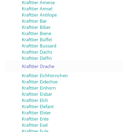
Krafttier Ameise
Krafttier Amsel
Krafttier Antilope
Krafttier Bär
Krafttier Biber
Krafttier Biene
Krafttier Büffel
Krafttier Bussard
Krafttier Dachs
Krafttier Delfin
Krafttier Drache
Krafttier Eichhörnchen
Krafttier Eidechse
Krafttier Einhorn
Krafttier Eisbär
Krafttier Elch
Krafttier Elefant
Krafttier Elster
Krafttier Ente
Krafttier Esel
Krafttier Eule