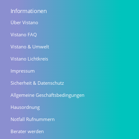
Informationen
Über Vistano
Vistano FAQ
Vistano & Umwelt
Vistano Lichtkreis
Impressum
Sicherheit & Datenschutz
Allgemeine Geschäftsbedingungen
Hausordnung
Notfall Rufnummern
Berater werden