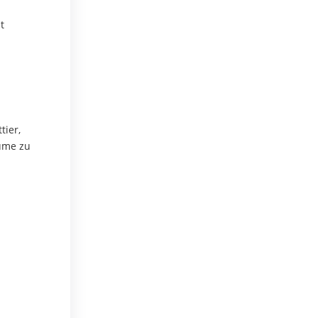
d
t
tier,
äume zu