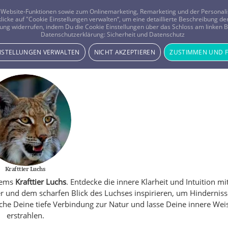
er Website-Funktionen sowie zum Onlinemarketing, Remarketing und der Persona
 klicke auf "Cookie Einstellungen verwalten“, um eine detaillierte Beschreibung
ung widerrufen, indem Du die Cookie Einstellungen über das Schloss am linken Bi
Beratung
Horoskope
Datenschutzerklärung:
Sicherheit und Datenschutz
INSTELLUNGEN VERWALTEN
NICHT AKZEPTIEREN
ZUSTIMMEN UND 
Krafttier Luchs
otems
Krafttier Luchs
. Entdecke die innere Klarheit und Intuition mi
r und dem scharfen Blick des Luchses inspirieren, um Hinderniss
he Deine tiefe Verbindung zur Natur und lasse Deine innere Wei
erstrahlen.