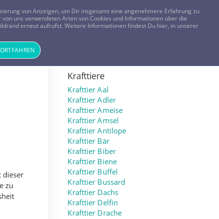
FRAGEN? KOSTENLOS ANRUFEN:
0800-8478266
lisierung von Anzeigen, um Dir insgesamt eine angenehmere Erfahrung zu
 der von uns verwendeten Arten von Cookies und Informationen über die
ldrand erneut aufrufst. Weitere Informationen findest Du hier, in unserer
Tageskarte
Magazin
ANMELDEN
REGISTRIEREN
FORTFAHREN
Krafttiere
Krafttier Aal
Krafttier Adler
Krafttier Ameise
Krafttier Amsel
Krafttier Antilope
Krafttier Bär
Krafttier Biber
Krafttier Biene
Krafttier Büffel
t dieser
Krafttier Bussard
e zu
Krafttier Dachs
sheit
Krafttier Delfin
Krafttier Drache