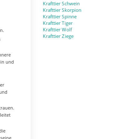
Krafttier Schwein
Krafttier Skorpion
Krafttier Spinne
Krafttier Tiger
Krafttier Wolf
n.
Krafttier Ziege
s
nnere
ein und
er
 und
trauen.
eitet
die
 seine