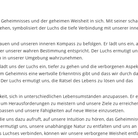
des Geheimnisses und der geheimen Weisheit in sich. Mit seiner sch
hen, symbolisiert der Luchs die tiefe Verbindung mit unserer inn
trauen und unseren inneren Kompass zu befolgen. Er lädt uns ein, 
er unserer wahren Bestimmung entspricht. Der Luchs ermutigt un
ten in unserer Umgebung wahrzunehmen.
dt uns der Luchs ein, tiefer zu gehen und die verborgenen Aspek
em Geheimnis eine wertvolle Erkenntnis gibt und dass wir durch d
er Luchs ermutigt uns, die Rätsel des Lebens zu lösen und das
keit, sich in unterschiedlichen Lebensumständen anzupassen. Er e
n, um Herausforderungen zu meistern und unsere Ziele zu erreiche
passen und unsere Fähigkeiten auf neue Weise einzusetzen.
die uns dazu aufruft, auf unsere Intuition zu hören, das Geheimnis
 ermutigt uns, unsere unabhängige Natur zu entfalten und uns an
s Luchses verbinden, können wir unsere verborgene Weisheit entf