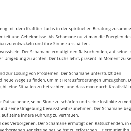
eng mit dem Krafttier Luchs in der spirituellen Beratung zusamme
hsamkeit und Geheimnisse. Als Schamane nutzt man die Energien de
ion zu entwickeln und ihre Sinne zu schärfen.
ewusstsein. Der Schamane ermutigt den Ratsuchenden, auf seine i
er Umgebung zu achten. Der Luchs lehrt, präsent im Moment zu s
 und zur Lösung von Problemen. Der Schamane unterstützt den
und neue Wege zu finden, um mit Herausforderungen umzugehen. D
ibt, eine Situation zu betrachten, und dass man durch Kreativität
 Ratsuchende, seine Sinne zu schärfen und seine Instinkte zu ver
n und seine Umgebung bewusst wahrzunehmen. Der Schamane begl
 auf seine innere Führung zu vertrauen.
nd des Verborgenen. Der Schamane ermutigt den Ratsuchenden, in 
erborgenen Aspekte seines Selbst zu erforschen. Er ermutigt ihn,