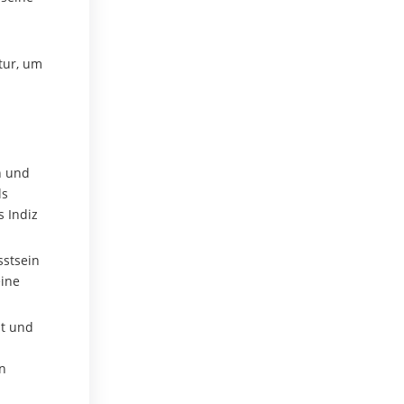
tur, um
n und
ls
s Indiz
sstsein
eine
it und
en