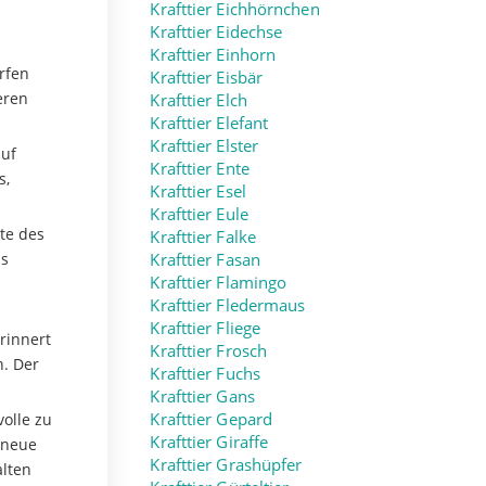
Krafttier Eichhörnchen
Krafttier Eidechse
Krafttier Einhorn
arfen
Krafttier Eisbär
eren
Krafttier Elch
Krafttier Elefant
Krafttier Elster
auf
Krafttier Ente
s,
Krafttier Esel
Krafttier Eule
te des
Krafttier Falke
as
Krafttier Fasan
Krafttier Flamingo
Krafttier Fledermaus
Krafttier Fliege
rinnert
Krafttier Frosch
n. Der
Krafttier Fuchs
Krafttier Gans
volle zu
Krafttier Gepard
Krafttier Giraffe
 neue
Krafttier Grashüpfer
alten