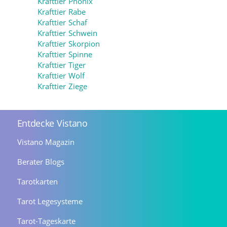
Krafttier Phönix
Krafttier Rabe
Krafttier Schaf
Krafttier Schwein
Krafttier Skorpion
Krafttier Spinne
Krafttier Tiger
Krafttier Wolf
Krafttier Ziege
Entdecke Vistano
Vistano Magazin
Berater Blogs
Tarotkarten
Tarot Legesysteme
Tarot-Tageskarte