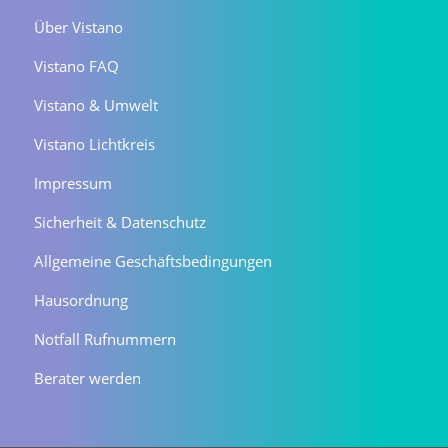
Über Vistano
Vistano FAQ
Vistano & Umwelt
Vistano Lichtkreis
Impressum
Sicherheit & Datenschutz
Allgemeine Geschäftsbedingungen
Hausordnung
Notfall Rufnummern
Berater werden