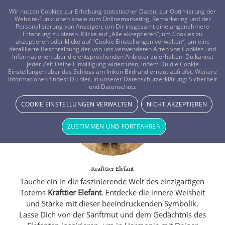
FRAGEN? KOSTENLOS ANRUFEN:
0800-8478266
Wir nutzen Cookies zur Erhebung statistischer Daten, zur Optimierung der
Website-Funktionen sowie zum Onlinemarketing, Remarketing und der
Personalisierung von Anzeigen, um Dir insgesamt eine angenehmere
Erfahrung zu bieten. Klicke auf „Alle akzeptieren“, um Cookies zu
akzeptieren oder klicke auf "Cookie Einstellungen verwalten“, um eine
detaillierte Beschreibung der von uns verwendeten Arten von Cookies und
Informationen über die entsprechenden Anbieter zu erhalten. Du kannst
jeder Zeit Deine Einwilligung widerrufen, indem Du die Cookie
Einstellungen über das Schloss am linken Bildrand erneut aufrufst. Weitere
Informationen findest Du hier, in unserer Datenschutzerklärung:
Sicherheit
und Datenschutz
COOKIE EINSTELLUNGEN VERWALTEN
NICHT AKZEPTIEREN
ZUSTIMMEN UND FORTFAHREN
Krafttier Elefant
Tauche ein in die faszinierende Welt des einzigartigen
Totems
Krafttier Elefant
. Entdecke die innere Weisheit
und Stärke mit dieser beeindruckenden Symbolik.
Lasse Dich von der Sanftmut und dem Gedächtnis des