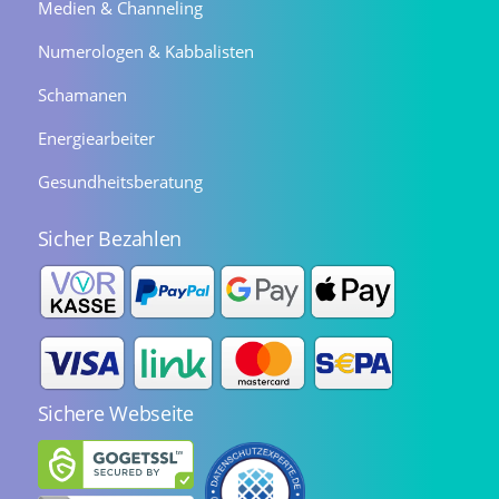
Medien & Channeling
Numerologen & Kabbalisten
Schamanen
Energiearbeiter
Gesundheitsberatung
Sicher Bezahlen
Sichere Webseite