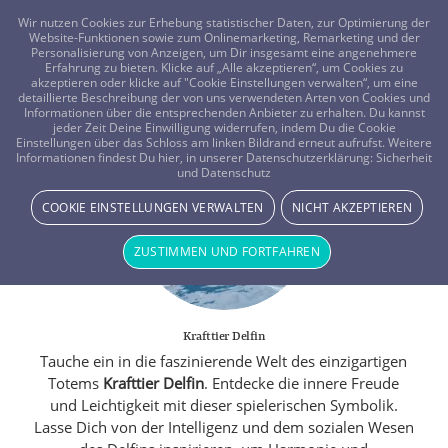
FRAGEN? KOSTENLOS ANRUFEN:
0800-8478266
Wir nutzen Cookies zur Erhebung statistischer Daten, zur Optimierung der
Website-Funktionen sowie zum Onlinemarketing, Remarketing und der
Personalisierung von Anzeigen, um Dir insgesamt eine angenehmere
Erfahrung zu bieten. Klicke auf „Alle akzeptieren“, um Cookies zu
akzeptieren oder klicke auf "Cookie Einstellungen verwalten“, um eine
detaillierte Beschreibung der von uns verwendeten Arten von Cookies und
Informationen über die entsprechenden Anbieter zu erhalten. Du kannst
jeder Zeit Deine Einwilligung widerrufen, indem Du die Cookie
Einstellungen über das Schloss am linken Bildrand erneut aufrufst. Weitere
Informationen findest Du hier, in unserer Datenschutzerklärung:
Sicherheit
und Datenschutz
COOKIE EINSTELLUNGEN VERWALTEN
NICHT AKZEPTIEREN
ZUSTIMMEN UND FORTFAHREN
Krafttier Delfin
Tauche ein in die faszinierende Welt des einzigartigen
Totems
Krafttier Delfin
. Entdecke die innere Freude
und Leichtigkeit mit dieser spielerischen Symbolik.
Lasse Dich von der Intelligenz und dem sozialen Wesen