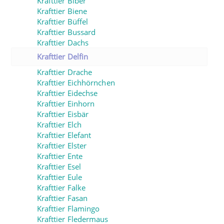
Krafttier Biber
Krafttier Biene
Krafttier Büffel
Krafttier Bussard
Krafttier Dachs
Krafttier Delfin
Krafttier Drache
Krafttier Eichhörnchen
Krafttier Eidechse
Krafttier Einhorn
Krafttier Eisbär
Krafttier Elch
Krafttier Elefant
Krafttier Elster
Krafttier Ente
Krafttier Esel
Krafttier Eule
Krafttier Falke
Krafttier Fasan
Krafttier Flamingo
Krafttier Fledermaus