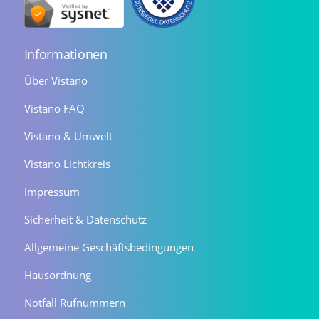
Informationen
Über Vistano
Vistano FAQ
Vistano & Umwelt
Vistano Lichtkreis
Impressum
Sicherheit & Datenschutz
Allgemeine Geschäftsbedingungen
Hausordnung
Notfall Rufnummern