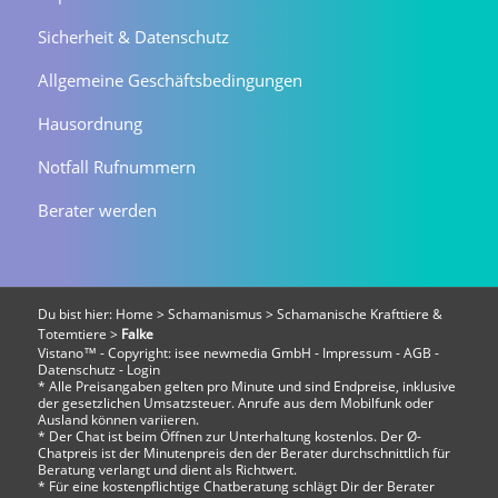
Sicherheit & Datenschutz
Allgemeine Geschäftsbedingungen
Hausordnung
Notfall Rufnummern
Berater werden
Du bist hier:
Home
>
Schamanismus
>
Schamanische Krafttiere &
Totemtiere
>
Falke
Vistano™ - Copyright:
isee newmedia GmbH
-
Impressum
-
AGB
-
Datenschutz
-
Login
* Alle Preisangaben gelten pro Minute und sind Endpreise, inklusive
der gesetzlichen Umsatzsteuer. Anrufe aus dem Mobilfunk oder
Ausland können variieren.
* Der Chat ist beim Öffnen zur Unterhaltung kostenlos. Der Ø-
Chatpreis ist der Minutenpreis den der Berater durchschnittlich für
Beratung verlangt und dient als Richtwert.
* Für eine kostenpflichtige Chatberatung schlägt Dir der Berater