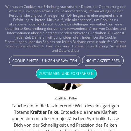
FRAGEN? KOSTENLOS ANRUFEN:
0800-8478266
Wir nutzen Cookies zur Erhebung statistischer Daten, zur Optimierung der
Website-Funktionen sowie zum Onlinemarketing, Remarketing und der
Personalisierung von Anzeigen, um Dir insgesamt eine angenehmere
Erfahrung zu bieten. Klicke auf „Alle akzeptieren“, um Cookies zu
akzeptieren oder klicke auf "Cookie Einstellungen verwalten“, um eine
detaillierte Beschreibung der von uns verwendeten Arten von Cookies und
Informationen über die entsprechenden Anbieter zu erhalten. Du kannst
jeder Zeit Deine Einwilligung widerrufen, indem Du die Cookie
Einstellungen über das Schloss am linken Bildrand erneut aufrufst. Weitere
Informationen findest Du hier, in unserer Datenschutzerklärung:
Sicherheit
und Datenschutz
COOKIE EINSTELLUNGEN VERWALTEN
NICHT AKZEPTIEREN
ZUSTIMMEN UND FORTFAHREN
Krafttier Falke
Tauche ein in die faszinierende Welt des einzigartigen
Totems
Krafttier Falke
. Entdecke die innere Klarheit
und Vision mit dieser majestätischen Symbolik. Lasse
Dich von der Schnelligkeit und Präzision des Falken