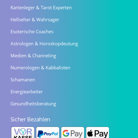
Kartenleger & Tarot Experten
Hellseher & Wahrsager
Esoterische Coaches
Astrologen & Horoskopdeutung
Medien & Channeling
Numerologen & Kabbalisten
Schamanen
Energiearbeiter
Gesundheitsberatung
Sicher Bezahlen