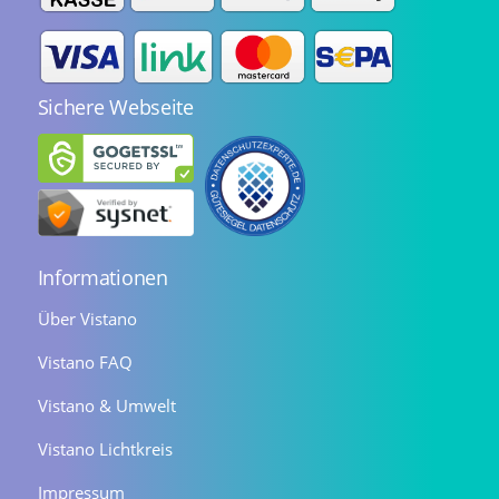
Sichere Webseite
Informationen
Über Vistano
Vistano FAQ
Vistano & Umwelt
Vistano Lichtkreis
Impressum