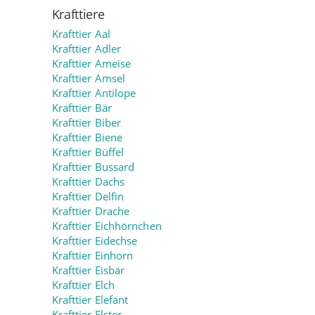
Krafttiere
Krafttier Aal
Krafttier Adler
Krafttier Ameise
Krafttier Amsel
Krafttier Antilope
Krafttier Bär
Krafttier Biber
Krafttier Biene
Krafttier Büffel
Krafttier Bussard
Krafttier Dachs
Krafttier Delfin
Krafttier Drache
Krafttier Eichhörnchen
Krafttier Eidechse
Krafttier Einhorn
Krafttier Eisbär
Krafttier Elch
Krafttier Elefant
Krafttier Elster