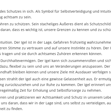
 des Schutzes in sich. Als Symbol für Selbstverteidigung und Intuit
ng achtsam zu sein.
efahren zu schützen. Sein stacheliges Äußeres dient als Schutzschil
 daran, dass es wichtig ist, unsere Grenzen zu kennen und zu schü
Intuition. Der Igel ist in der Lage, Gefahren frühzeitig wahrzunehm
neren Stimme zu vertrauen und auf unsere Instinkte zu hören. Der I
uns tragen und sie durch achtsames Zuhören erkennen können.
d Durchhaltevermögen. Der Igel kann sich zusammenrollen und sic
azu, flexibel zu sein und uns an Veränderungen anzupassen. Der 
tandhaft bleiben können und unsere Ziele mit Ausdauer verfolgen so
n strahlt der Igel auch eine gewisse Gelassenheit aus. Er ermuti
ng zurückzuziehen und zur Ruhe zu kommen. Der Igel erinnert un
ch regelmäßig Zeit für Erholung und Selbstfürsorge zu nehmen.
rieren und praktizieren wir Achtsamkeit und Schutz in unserem Leb
uns daran, dass wir in der Lage sind, uns selbst zu verteidigen, au
eit zu finden.