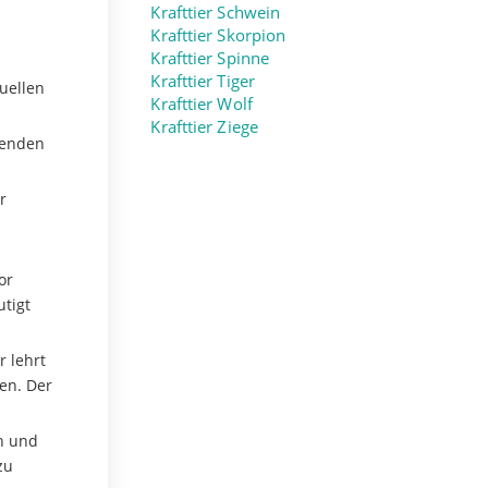
Krafttier Schwein
Krafttier Skorpion
Krafttier Spinne
Krafttier Tiger
uellen
Krafttier Wolf
Krafttier Ziege
henden
r
or
tigt
r lehrt
en. Der
n und
zu