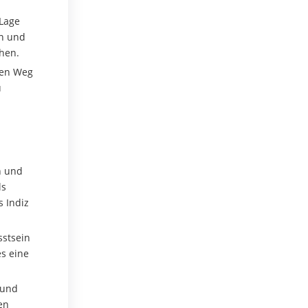
 Lage
en und
ehen.
nen Weg
u
n und
ls
s Indiz
sstsein
s eine
 und
en