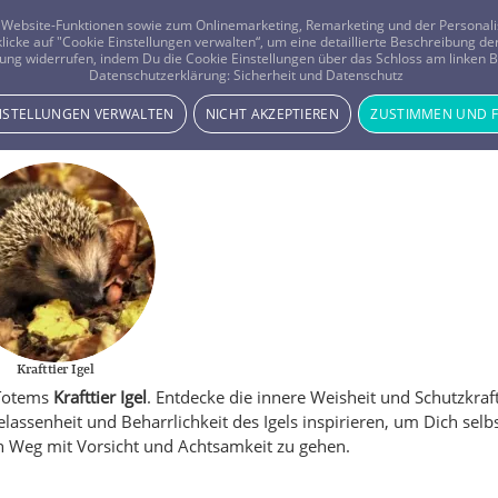
er Website-Funktionen sowie zum Onlinemarketing, Remarketing und der Persona
 klicke auf "Cookie Einstellungen verwalten“, um eine detaillierte Beschreibung
ung widerrufen, indem Du die Cookie Einstellungen über das Schloss am linken Bi
Beratung
Horoskope
Datenschutzerklärung:
Sicherheit und Datenschutz
INSTELLUNGEN VERWALTEN
NICHT AKZEPTIEREN
ZUSTIMMEN UND 
Krafttier Igel
 Totems
Krafttier Igel
. Entdecke die innere Weisheit und Schutzkraf
lassenheit und Beharrlichkeit des Igels inspirieren, um Dich selb
n Weg mit Vorsicht und Achtsamkeit zu gehen.