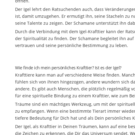
öffnen.
Der Igel lehrt den Ratsuchenden auch, dass Veränderunge
ist, damit umzugehen. Er ermutigt ihn, seine Stacheln zu 
seine Talente zu zeigen. Der Schamane unterstützt ihn dab
Durch die Verbindung mit dem Igel-Krafttier kann der Rat
der Spiritualität zu finden. Der Schamane begleitet ihn au
vertrauen und seine persönliche Bestimmung zu leben.
Wie finde ich mein persönliches Krafttier? Ist es der Igel?
Krafttiere kann man auf verschiedene Weise finden. Man
fühlen sich von ihnen hingezogen, andere wundern sich da
andere. Es gibt auch Menschen, die plötzlich regelmäßig vo
für eine spirituelle Bindung zu einem Krafttier, wie zum Be
Träume sind ein mächtiges Werkzeug, um mit der spirituel
zu empfangen. Wenn eine bestimmte Tierart immer wieder 
tiefere Bedeutung für Dich hat und als Dein persönliches Kr
Der Igel, als Krafttier in Deinen Träumen, kann auf eine 
die Zeichen zu erkennen, die Dir das Universum sendet. We