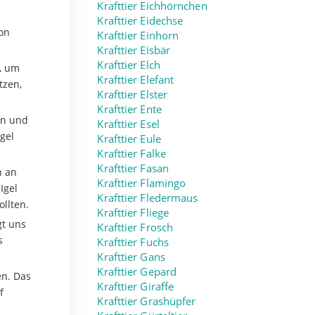
Krafttier Eichhörnchen
Krafttier Eidechse
ion
Krafttier Einhorn
Krafttier Eisbär
Krafttier Elch
d, um
Krafttier Elefant
tzen,
Krafttier Elster
Krafttier Ente
en und
Krafttier Esel
gel
Krafttier Eule
Krafttier Falke
Krafttier Fasan
h an
Krafttier Flamingo
Igel
Krafttier Fledermaus
llten.
Krafttier Fliege
gt uns
Krafttier Frosch
s
Krafttier Fuchs
Krafttier Gans
Krafttier Gepard
en. Das
Krafttier Giraffe
f
Krafttier Grashüpfer