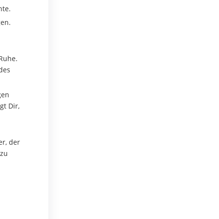
hte.
gen.
 Ruhe.
 des
gen
t Dir,
r, der
 zu