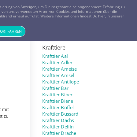
FRAGEN? KOSTENLOS ANRUFEN:
0800-8478266
lisierung von Anzeigen, um Dir insgesamt eine angenehmere Erfahrung zu
 der von uns verwendeten Arten von Cookies und Informationen über die
ldrand erneut aufrufst. Weitere Informationen findest Du hier, in unserer
Tageskarte
Magazin
ANMELDEN
REGISTRIEREN
FORTFAHREN
Krafttiere
Krafttier Aal
Krafttier Adler
Krafttier Ameise
Krafttier Amsel
Krafttier Antilope
Krafttier Bär
Krafttier Biber
Krafttier Biene
Krafttier Büffel
t mit
Krafttier Bussard
st zu
Krafttier Dachs
Krafttier Delfin
Krafttier Drache