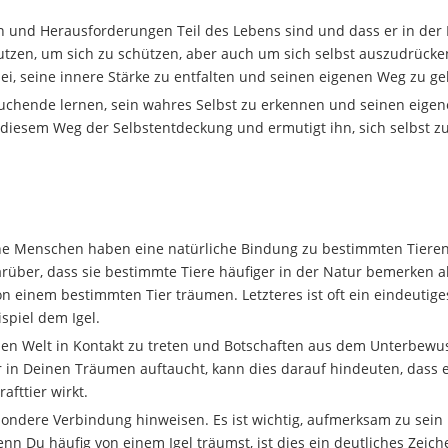
n und Herausforderungen Teil des Lebens sind und dass er in der
nutzen, um sich zu schützen, aber auch um sich selbst auszudrück
ei, seine innere Stärke zu entfalten und seinen eigenen Weg zu g
suchende lernen, sein wahres Selbst zu erkennen und seinen eige
f diesem Weg der Selbstentdeckung und ermutigt ihn, sich selbst z
che Menschen haben eine natürliche Bindung zu bestimmten Tiere
rüber, dass sie bestimmte Tiere häufiger in der Natur bemerken a
n einem bestimmten Tier träumen. Letzteres ist oft ein eindeutige
ispiel dem Igel.
len Welt in Kontakt zu treten und Botschaften aus dem Unterbewu
in Deinen Träumen auftaucht, kann dies darauf hindeuten, dass e
afttier wirkt.
besondere Verbindung hinweisen. Es ist wichtig, aufmerksam zu sein
nn Du häufig von einem Igel träumst, ist dies ein deutliches Zeich