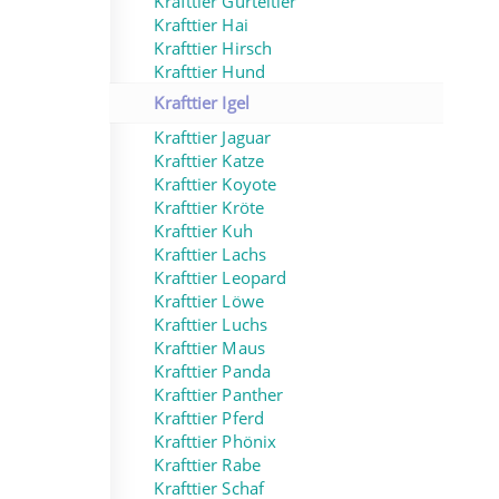
Krafttier Gürteltier
Krafttier Hai
Krafttier Hirsch
Krafttier Hund
Krafttier Igel
Krafttier Jaguar
Krafttier Katze
Krafttier Koyote
Krafttier Kröte
Krafttier Kuh
Krafttier Lachs
Krafttier Leopard
Krafttier Löwe
Krafttier Luchs
Krafttier Maus
Krafttier Panda
Krafttier Panther
Krafttier Pferd
Krafttier Phönix
Krafttier Rabe
Krafttier Schaf