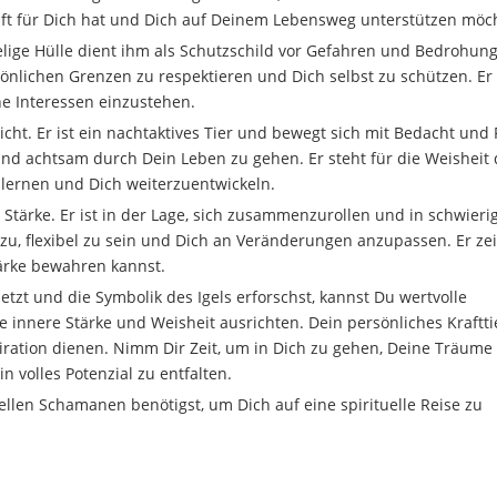
chaft für Dich hat und Dich auf Deinem Lebensweg unterstützen möc
helige Hülle dient ihm als Schutzschild vor Gefahren und Bedrohun
rsönlichen Grenzen zu respektieren und Dich selbst zu schützen. Er
ne Interessen einzustehen.
cht. Er ist ein nachtaktives Tier und bewegt sich mit Bedacht und
 und achtsam durch Dein Leben zu gehen. Er steht für die Weisheit
 lernen und Dich weiterzuentwickeln.
 Stärke. Er ist in der Lage, sich zusammenzurollen und in schwieri
azu, flexibel zu sein und Dich an Veränderungen anzupassen. Er zeig
tärke bewahren kannst.
t und die Symbolik des Igels erforschst, kannst Du wertvolle
 innere Stärke und Weisheit ausrichten. Dein persönliches Krafttie
piration dienen. Nimm Dir Zeit, um in Dich zu gehen, Deine Träume
n volles Potenzial zu entfalten.
len Schamanen benötigst, um Dich auf eine spirituelle Reise zu