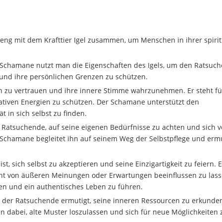
eng mit dem Krafttier Igel zusammen, um Menschen in ihrer spirit
Als Schamane nutzt man die Eigenschaften des Igels, um den Ratsuc
 und ihre persönlichen Grenzen zu schützen.
ion zu vertrauen und ihre innere Stimme wahrzunehmen. Er steht fü
egativen Energien zu schützen. Der Schamane unterstützt den
t in sich selbst zu finden.
 Ratsuchende, auf seine eigenen Bedürfnisse zu achten und sich v
Schamane begleitet ihn auf seinem Weg der Selbstpflege und ermu
t, sich selbst zu akzeptieren und seine Einzigartigkeit zu feiern. E
icht von äußeren Meinungen oder Erwartungen beeinflussen zu lass
ken und ein authentisches Leben zu führen.
d der Ratsuchende ermutigt, seine inneren Ressourcen zu erkunde
n dabei, alte Muster loszulassen und sich für neue Möglichkeiten 