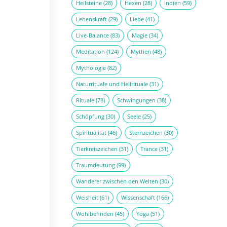
Heilsteine
(28)
Hexen
(28)
Indien
(59)
Lebenskraft
(29)
Liebe
(41)
Live-Balance
(83)
Magie
(34)
Meditation
(124)
Mythen
(48)
Mythologie
(82)
Naturrituale und Heilrituale
(31)
Rituale
(78)
Schwingungen
(38)
Schöpfung
(30)
Seele
(25)
Spiritualität
(46)
Sternzeichen
(30)
Tierkreiszeichen
(31)
Trance
(31)
Traumdeutung
(99)
Wanderer zwischen den Welten
(30)
Weisheit
(61)
Wissenschaft
(166)
Wohlbefinden
(45)
Yoga
(51)