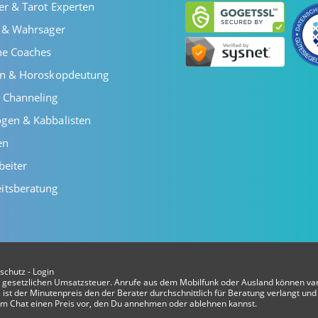
er & Tarot Experten
r & Wahrsager
he Coaches
en & Horoskopdeutung
 Channeling
gen & Kabbalisten
en
beiter
itsberatung
schutz
-
Login
er gesetzlichen Umsatzsteuer. Anrufe aus dem Mobilfunk oder Ausland können var
ist der Minutenpreis den der Berater durchschnittlich für Beratung verlangt und 
t im Chat einen Preis vor, den Du annehmen oder ablehnen kannst.