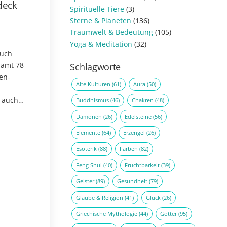
deck
Spirituelle Tiere
(3)
Sterne & Planeten
(136)
Traumwelt & Bedeutung
(105)
Yoga & Meditation
(32)
auch
samt 78
Schlagworte
en-
Alte Kulturen
(61)
Aura
(50)
m auch
Buddhismus
(46)
Chakren
(48)
Dämonen
(26)
Edelsteine
(56)
Elemente
(64)
Erzengel
(26)
Esoterik
(88)
Farben
(82)
Feng Shui
(40)
Fruchtbarkeit
(39)
Geister
(89)
Gesundheit
(79)
Glaube & Religion
(41)
Glück
(26)
Griechische Mythologie
(44)
Götter
(95)