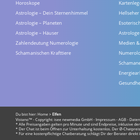
Horoskope
Kartenleg
Astrologie – Dein Sternenhimmel
Hellsehe
Astrologie – Planeten
Esoterisc
Astrologie – Häuser
Astrolog
Zahlendeutung Numerologie
Medien &
Schamanischen Krafttiere
Numerolo
Schaman
Energiear
Gesundhe
Du bist hier:
Home
>
Elfen
Vistano™ - Copyright:
isee newmedia GmbH
-
Impressum
-
AGB
-
Daten
* Alle Preisangaben gelten pro Minute und sind Endpreise, inklusive d
* Der Chat ist beim Öffnen zur Unterhaltung kostenlos. Der Ø-Chatpreis 
* Für eine kostenpflichtige Chatberatung schlägt Dir der Berater direk