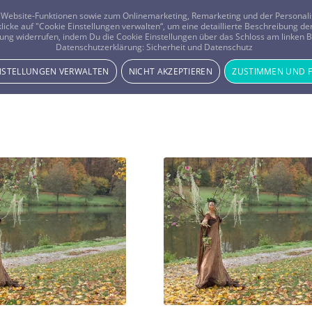
er Website-Funktionen sowie zum Onlinemarketing, Remarketing und der Persona
 klicke auf "Cookie Einstellungen verwalten“, um eine detaillierte Beschreibung
ung widerrufen, indem Du die Cookie Einstellungen über das Schloss am linken Bi
Beratung
Horoskope
Datenschutzerklärung:
Sicherheit und Datenschutz
INSTELLUNGEN VERWALTEN
NICHT AKZEPTIEREN
ZUSTIMMEN UND 