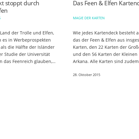
t stoppt durch
Das Feen & Elfen Karten
lfen
S
MAGIE DER KARTEN
 Land der Trolle und Elfen,
Wie jedes Kartendeck besteht 
n es in Werbeprospekten
das der Feen & Elfen aus insge
als die Hälfte der Isländer
Karten, den 22 Karten der Groß
ner Studie der Universität
und den 56 Karten der Kleinen
an das Feenreich glauben,
Arkana. Alle Karten sind zude
ten in der wild-
ambivalent. Sie stehen jeweils für
28. Oktober 2015
en Natur…
einzelne Schritte, Abschnitte,…