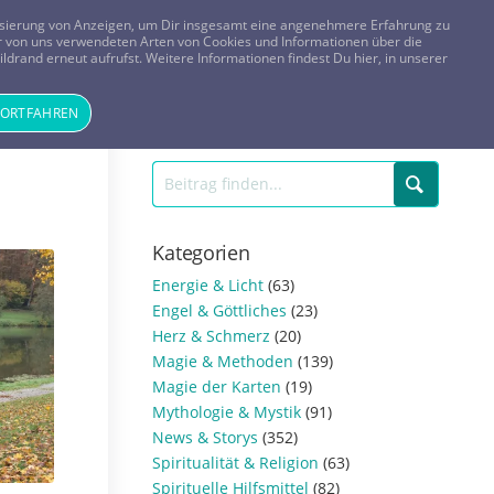
FRAGEN? KOSTENLOS ANRUFEN:
0800-8478266
lisierung von Anzeigen, um Dir insgesamt eine angenehmere Erfahrung zu
 der von uns verwendeten Arten von Cookies und Informationen über die
ldrand erneut aufrufst. Weitere Informationen findest Du hier, in unserer
Tageskarte
Magazin
ANMELDEN
REGISTRIEREN
FORTFAHREN
Kategorien
Energie & Licht
(63)
Engel & Göttliches
(23)
Herz & Schmerz
(20)
Magie & Methoden
(139)
Magie der Karten
(19)
Mythologie & Mystik
(91)
News & Storys
(352)
Spiritualität & Religion
(63)
Spirituelle Hilfsmittel
(82)