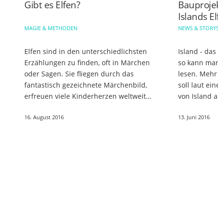
Gibt es Elfen?
Bauprojek
Islands E
MAGIE & METHODEN
NEWS & STORY
Elfen sind in den unterschiedlichsten
Island - das
Erzählungen zu finden, oft in Märchen
so kann ma
oder Sagen. Sie fliegen durch das
lesen. Mehr 
fantastisch gezeichnete Märchenbild,
soll laut ei
erfreuen viele Kinderherzen weltweit
von Island 
und lassen auch einige Erwachsene
das sich mit
16. August 2016
13. Juni 2016
nicht kalt. Doch wie…
romantisch