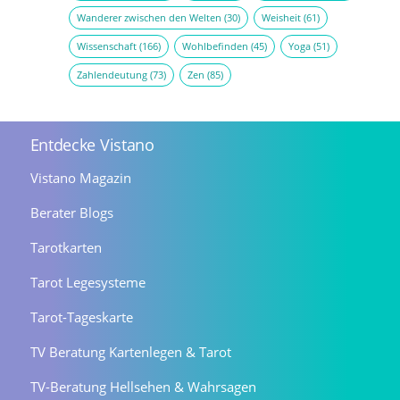
Wanderer zwischen den Welten
(30)
Weisheit
(61)
Wissenschaft
(166)
Wohlbefinden
(45)
Yoga
(51)
Zahlendeutung
(73)
Zen
(85)
Entdecke Vistano
Vistano Magazin
Berater Blogs
Tarotkarten
Tarot Legesysteme
Tarot-Tageskarte
TV Beratung Kartenlegen & Tarot
TV-Beratung Hellsehen & Wahrsagen