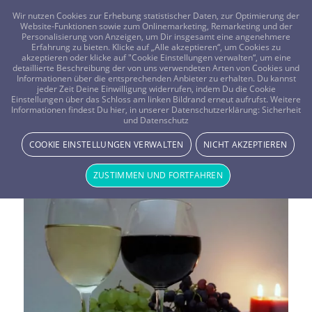
FRAGEN? KOSTENLOS ANRUFEN:
0800-8478266
Wir nutzen Cookies zur Erhebung statistischer Daten, zur Optimierung der
Website-Funktionen sowie zum Onlinemarketing, Remarketing und der
Personalisierung von Anzeigen, um Dir insgesamt eine angenehmere
Erfahrung zu bieten. Klicke auf „Alle akzeptieren“, um Cookies zu
akzeptieren oder klicke auf "Cookie Einstellungen verwalten“, um eine
detaillierte Beschreibung der von uns verwendeten Arten von Cookies und
Informationen über die entsprechenden Anbieter zu erhalten. Du kannst
jeder Zeit Deine Einwilligung widerrufen, indem Du die Cookie
Einstellungen über das Schloss am linken Bildrand erneut aufrufst. Weitere
Informationen findest Du hier, in unserer Datenschutzerklärung:
Sicherheit
Schlagwortarchiv für:
und Datenschutz
COOKIE EINSTELLUNGEN VERWALTEN
NICHT AKZEPTIEREN
Schöpfung
ZUSTIMMEN UND FORTFAHREN