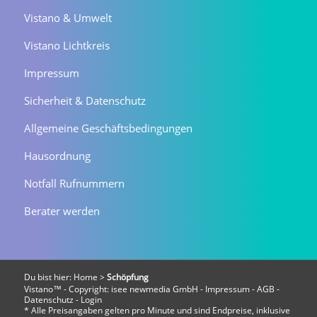
Vistano & Umwelt
Vistano Lichtkreis
Impressum
Sicherheit & Datenschutz
Allgemeine Geschäftsbedingungen
Hausordnung
Notfall Rufnummern
Berater werden
Du bist hier:
Home
>
Schöpfung
Vistano™ - Copyright:
isee newmedia GmbH
-
Impressum
-
AGB
-
Datenschutz
-
Login
* Alle Preisangaben gelten pro Minute und sind Endpreise, inklusive