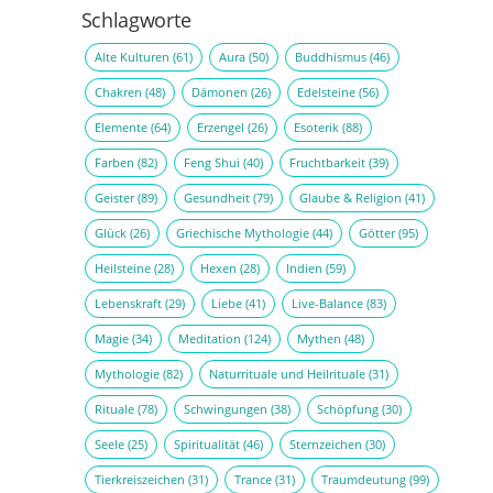
Schlagworte
Alte Kulturen
(61)
Aura
(50)
Buddhismus
(46)
Chakren
(48)
Dämonen
(26)
Edelsteine
(56)
Elemente
(64)
Erzengel
(26)
Esoterik
(88)
Farben
(82)
Feng Shui
(40)
Fruchtbarkeit
(39)
Geister
(89)
Gesundheit
(79)
Glaube & Religion
(41)
Glück
(26)
Griechische Mythologie
(44)
Götter
(95)
Heilsteine
(28)
Hexen
(28)
Indien
(59)
Lebenskraft
(29)
Liebe
(41)
Live-Balance
(83)
Magie
(34)
Meditation
(124)
Mythen
(48)
Mythologie
(82)
Naturrituale und Heilrituale
(31)
Rituale
(78)
Schwingungen
(38)
Schöpfung
(30)
Seele
(25)
Spiritualität
(46)
Sternzeichen
(30)
Tierkreiszeichen
(31)
Trance
(31)
Traumdeutung
(99)