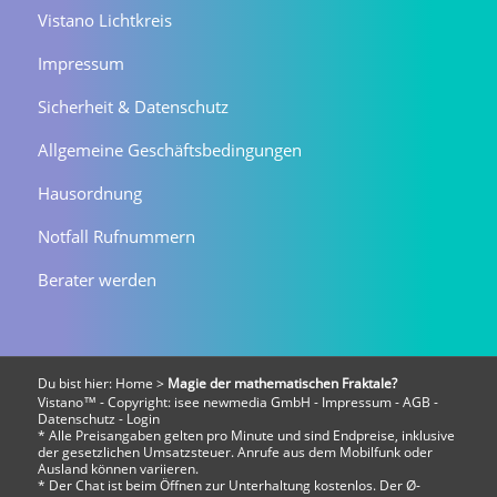
Vistano Lichtkreis
Impressum
Sicherheit & Datenschutz
Allgemeine Geschäftsbedingungen
Hausordnung
Notfall Rufnummern
Berater werden
Du bist hier:
Home
>
Magie der mathematischen Fraktale?
Vistano™ - Copyright:
isee newmedia GmbH
-
Impressum
-
AGB
-
Datenschutz
-
Login
* Alle Preisangaben gelten pro Minute und sind Endpreise, inklusive
der gesetzlichen Umsatzsteuer. Anrufe aus dem Mobilfunk oder
Ausland können variieren.
* Der Chat ist beim Öffnen zur Unterhaltung kostenlos. Der Ø-