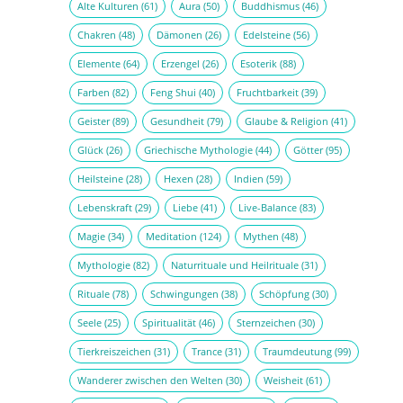
Alte Kulturen
(61)
Aura
(50)
Buddhismus
(46)
Chakren
(48)
Dämonen
(26)
Edelsteine
(56)
Elemente
(64)
Erzengel
(26)
Esoterik
(88)
Farben
(82)
Feng Shui
(40)
Fruchtbarkeit
(39)
Geister
(89)
Gesundheit
(79)
Glaube & Religion
(41)
Glück
(26)
Griechische Mythologie
(44)
Götter
(95)
Heilsteine
(28)
Hexen
(28)
Indien
(59)
Lebenskraft
(29)
Liebe
(41)
Live-Balance
(83)
Magie
(34)
Meditation
(124)
Mythen
(48)
Mythologie
(82)
Naturrituale und Heilrituale
(31)
Rituale
(78)
Schwingungen
(38)
Schöpfung
(30)
Seele
(25)
Spiritualität
(46)
Sternzeichen
(30)
Tierkreiszeichen
(31)
Trance
(31)
Traumdeutung
(99)
Wanderer zwischen den Welten
(30)
Weisheit
(61)