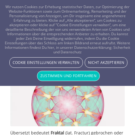
FRAGEN? KOSTENLOS ANRUFEN:
0800-8478266
Wir nutzen Cookies zur Erhebung statistischer Daten, zur Optimierung der
Website-Funktionen sowie zum Onlinemarketing, Remarketing und der
Personalisierung von Anzeigen, um Dir insgesamt eine angenehmere
Erfahrung zu bieten. Klicke auf „Alle akzeptieren“, um Cookies zu
akzeptieren oder klicke auf "Cookie Einstellungen verwalten“, um eine
detaillierte Beschreibung der von uns verwendeten Arten von Cookies und
Informationen über die entsprechenden Anbieter zu erhalten. Du kannst
jeder Zeit Deine Einwilligung widerrufen, indem Du die Cookie
Magie der mathematischen
Einstellungen über das Schloss am linken Bildrand erneut aufrufst. Weitere
Informationen findest Du hier, in unserer Datenschutzerklärung:
Sicherheit
und Datenschutz
Fraktale?
COOKIE EINSTELLUNGEN VERWALTEN
NICHT AKZEPTIEREN
SPIRITUELLE HILFSMITTEL
ZUSTIMMEN UND FORTFAHREN
Übersetzt bedeutet
Fraktal
(lat. Fractur) gebrochen oder