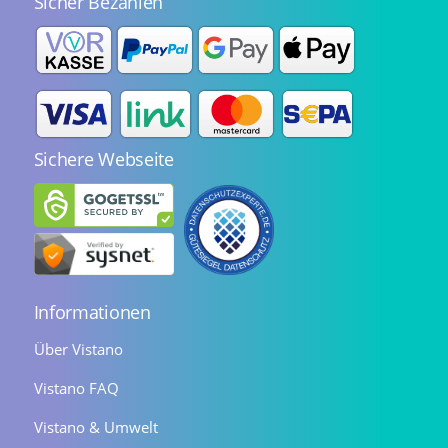
Sicher Bezahlen
Sichere Webseite
Informationen
Über Vistano
Vistano FAQ
Vistano & Umwelt