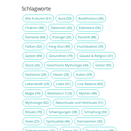
Schlagworte
Alte Kulturen
(61)
Aura
(50)
Buddhismus
(46)
Chakren
(48)
Dämonen
(26)
Edelsteine
(56)
Elemente
(64)
Erzengel
(26)
Esoterik
(88)
Farben
(82)
Feng Shui
(40)
Fruchtbarkeit
(39)
Geister
(89)
Gesundheit
(79)
Glaube & Religion
(41)
Glück
(26)
Griechische Mythologie
(44)
Götter
(95)
Heilsteine
(28)
Hexen
(28)
Indien
(59)
Lebenskraft
(29)
Liebe
(41)
Live-Balance
(83)
Magie
(34)
Meditation
(124)
Mythen
(48)
Mythologie
(82)
Naturrituale und Heilrituale
(31)
Rituale
(78)
Schwingungen
(38)
Schöpfung
(30)
Seele
(25)
Spiritualität
(46)
Sternzeichen
(30)
Tierkreiszeichen
(31)
Trance
(31)
Traumdeutung
(99)