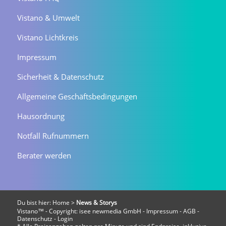
Vistano & Umwelt
Vistano Lichtkreis
Impressum
Sicherheit & Datenschutz
Allgemeine Geschäftsbedingungen
Hausordnung
Notfall Rufnummern
Berater werden
Du bist hier:
Home
>
News & Storys
Vistano™ - Copyright:
isee newmedia GmbH
-
Impressum
-
AGB
-
Datenschutz
-
Login