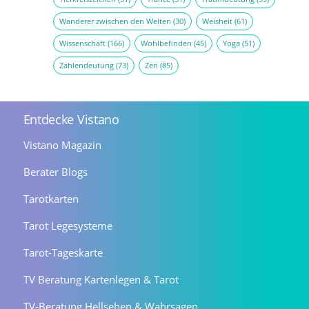
Wanderer zwischen den Welten
(30)
Weisheit
(61)
Wissenschaft
(166)
Wohlbefinden
(45)
Yoga
(51)
Zahlendeutung
(73)
Zen
(85)
Entdecke Vistano
Vistano Magazin
Berater Blogs
Tarotkarten
Tarot Legesysteme
Tarot-Tageskarte
TV Beratung Kartenlegen & Tarot
TV-Beratung Hellsehen & Wahrsagen