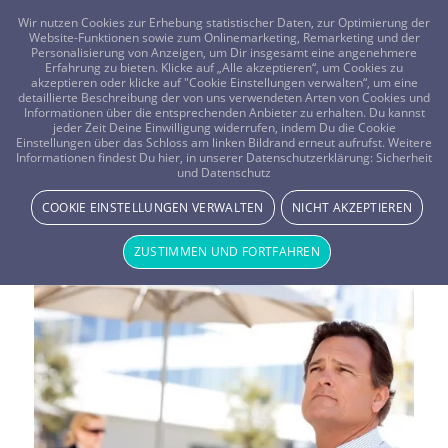
FRAGEN? KOSTENLOS ANRUFEN:
0800-8478266
Wir nutzen Cookies zur Erhebung statistischer Daten, zur Optimierung der
Website-Funktionen sowie zum Onlinemarketing, Remarketing und der
Personalisierung von Anzeigen, um Dir insgesamt eine angenehmere
Erfahrung zu bieten. Klicke auf „Alle akzeptieren“, um Cookies zu
akzeptieren oder klicke auf "Cookie Einstellungen verwalten“, um eine
detaillierte Beschreibung der von uns verwendeten Arten von Cookies und
Informationen über die entsprechenden Anbieter zu erhalten. Du kannst
jeder Zeit Deine Einwilligung widerrufen, indem Du die Cookie
Einstellungen über das Schloss am linken Bildrand erneut aufrufst. Weitere
Informationen findest Du hier, in unserer Datenschutzerklärung:
Sicherheit
Vistano Magazin Thema:
und Datenschutz
News & Storys
COOKIE EINSTELLUNGEN VERWALTEN
NICHT AKZEPTIEREN
ZUSTIMMEN UND FORTFAHREN