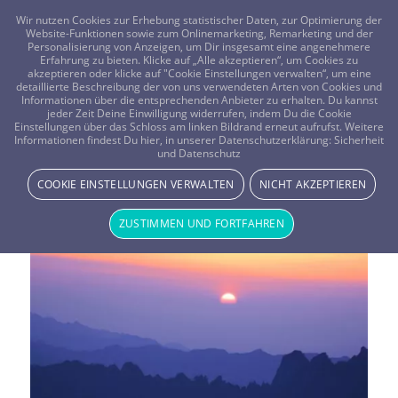
FRAGEN? KOSTENLOS ANRUFEN:
0800-8478266
Wir nutzen Cookies zur Erhebung statistischer Daten, zur Optimierung der
Website-Funktionen sowie zum Onlinemarketing, Remarketing und der
Personalisierung von Anzeigen, um Dir insgesamt eine angenehmere
Erfahrung zu bieten. Klicke auf „Alle akzeptieren“, um Cookies zu
akzeptieren oder klicke auf "Cookie Einstellungen verwalten“, um eine
detaillierte Beschreibung der von uns verwendeten Arten von Cookies und
Informationen über die entsprechenden Anbieter zu erhalten. Du kannst
jeder Zeit Deine Einwilligung widerrufen, indem Du die Cookie
Einstellungen über das Schloss am linken Bildrand erneut aufrufst. Weitere
Informationen findest Du hier, in unserer Datenschutzerklärung:
Sicherheit
Schlagwortarchiv für:
und Datenschutz
COOKIE EINSTELLUNGEN VERWALTEN
NICHT AKZEPTIEREN
Tierkreiszeichen
ZUSTIMMEN UND FORTFAHREN