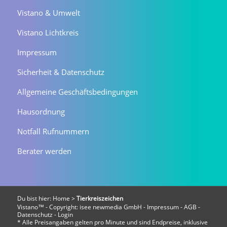
Vistano & Umwelt
Vistano Lichtkreis
Impressum
Sicherheit & Datenschutz
Allgemeine Geschäftsbedingungen
Hausordnung
Notfall Rufnummern
Berater werden
Du bist hier:
Home
>
Tierkreiszeichen
Vistano™ - Copyright:
isee newmedia GmbH
-
Impressum
-
AGB
-
Datenschutz
-
Login
* Alle Preisangaben gelten pro Minute und sind Endpreise, inklusive