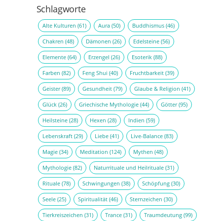
Schlagworte
Alte Kulturen
(61)
Aura
(50)
Buddhismus
(46)
Chakren
(48)
Dämonen
(26)
Edelsteine
(56)
Elemente
(64)
Erzengel
(26)
Esoterik
(88)
Farben
(82)
Feng Shui
(40)
Fruchtbarkeit
(39)
Geister
(89)
Gesundheit
(79)
Glaube & Religion
(41)
Glück
(26)
Griechische Mythologie
(44)
Götter
(95)
Heilsteine
(28)
Hexen
(28)
Indien
(59)
Lebenskraft
(29)
Liebe
(41)
Live-Balance
(83)
Magie
(34)
Meditation
(124)
Mythen
(48)
Mythologie
(82)
Naturrituale und Heilrituale
(31)
Rituale
(78)
Schwingungen
(38)
Schöpfung
(30)
Seele
(25)
Spiritualität
(46)
Sternzeichen
(30)
Tierkreiszeichen
(31)
Trance
(31)
Traumdeutung
(99)