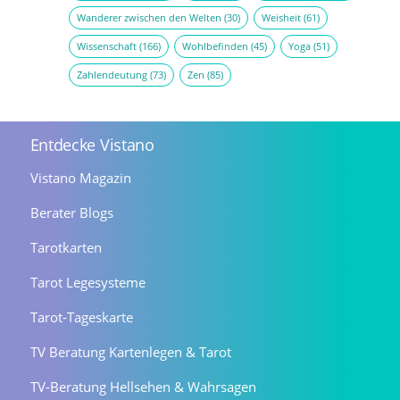
Wanderer zwischen den Welten
(30)
Weisheit
(61)
Wissenschaft
(166)
Wohlbefinden
(45)
Yoga
(51)
Zahlendeutung
(73)
Zen
(85)
Entdecke Vistano
Vistano Magazin
Berater Blogs
Tarotkarten
Tarot Legesysteme
Tarot-Tageskarte
TV Beratung Kartenlegen & Tarot
TV-Beratung Hellsehen & Wahrsagen