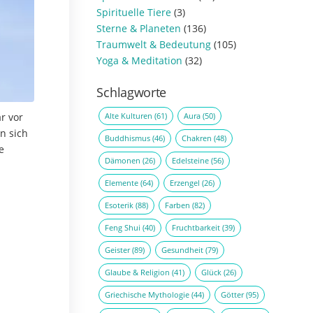
Spirituelle Tiere
(3)
Sterne & Planeten
(136)
Traumwelt & Bedeutung
(105)
Yoga & Meditation
(32)
Schlagworte
Alte Kulturen
(61)
Aura
(50)
r vor
n sich
Buddhismus
(46)
Chakren
(48)
e
Dämonen
(26)
Edelsteine
(56)
Elemente
(64)
Erzengel
(26)
Esoterik
(88)
Farben
(82)
Feng Shui
(40)
Fruchtbarkeit
(39)
Geister
(89)
Gesundheit
(79)
Glaube & Religion
(41)
Glück
(26)
Griechische Mythologie
(44)
Götter
(95)