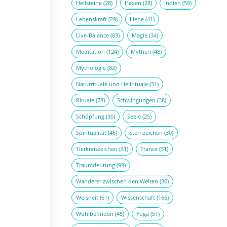
Heilsteine
(28)
Hexen
(28)
Indien
(59)
Lebenskraft
(29)
Liebe
(41)
Live-Balance
(83)
Magie
(34)
Meditation
(124)
Mythen
(48)
Mythologie
(82)
Naturrituale und Heilrituale
(31)
Rituale
(78)
Schwingungen
(38)
Schöpfung
(30)
Seele
(25)
Spiritualität
(46)
Sternzeichen
(30)
Tierkreiszeichen
(31)
Trance
(31)
Traumdeutung
(99)
Wanderer zwischen den Welten
(30)
Weisheit
(61)
Wissenschaft
(166)
Wohlbefinden
(45)
Yoga
(51)