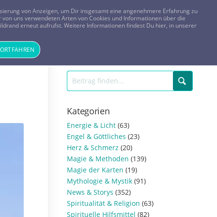
FRAGEN? KOSTENLOS ANRUFEN:
0800-8478266
lisierung von Anzeigen, um Dir insgesamt eine angenehmere Erfahrung zu
 der von uns verwendeten Arten von Cookies und Informationen über die
ldrand erneut aufrufst. Weitere Informationen findest Du hier, in unserer
Tageskarte
Magazin
ANMELDEN
REGISTRIEREN
FORTFAHREN
Kategorien
Energie & Licht
(63)
Engel & Göttliches
(23)
Herz & Schmerz
(20)
Magie & Methoden
(139)
Magie der Karten
(19)
Mythologie & Mystik
(91)
News & Storys
(352)
Spiritualität & Religion
(63)
Spirituelle Hilfsmittel
(82)