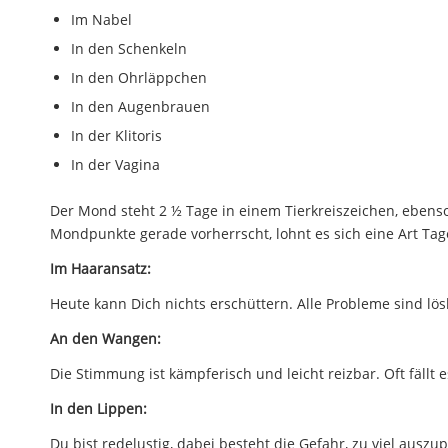
Im Nabel
In den Schenkeln
In den Ohrläppchen
In den Augenbrauen
In der Klitoris
In der Vagina
Der Mond steht 2 ½ Tage in einem Tierkreiszeichen, ebens
Mondpunkte gerade vorherrscht, lohnt es sich eine Art Ta
Im Haaransatz:
Heute kann Dich nichts erschüttern. Alle Probleme sind lösb
An den Wangen:
Die Stimmung ist kämpferisch und leicht reizbar. Oft fällt 
In den Lippen:
Du bist redelustig, dabei besteht die Gefahr, zu viel auszu