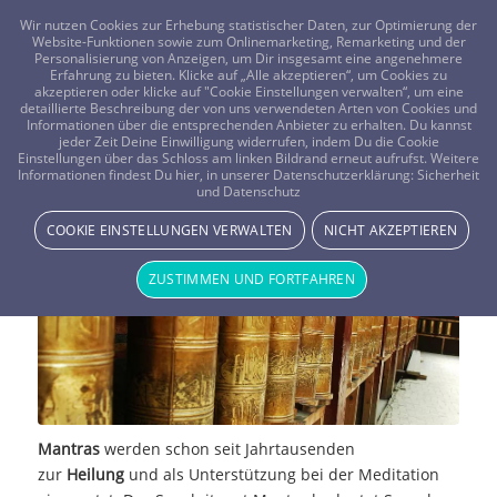
FRAGEN? KOSTENLOS ANRUFEN:
0800-8478266
Wir nutzen Cookies zur Erhebung statistischer Daten, zur Optimierung der
Website-Funktionen sowie zum Onlinemarketing, Remarketing und der
Personalisierung von Anzeigen, um Dir insgesamt eine angenehmere
Erfahrung zu bieten. Klicke auf „Alle akzeptieren“, um Cookies zu
akzeptieren oder klicke auf "Cookie Einstellungen verwalten“, um eine
detaillierte Beschreibung der von uns verwendeten Arten von Cookies und
Informationen über die entsprechenden Anbieter zu erhalten. Du kannst
jeder Zeit Deine Einwilligung widerrufen, indem Du die Cookie
Einstellungen über das Schloss am linken Bildrand erneut aufrufst. Weitere
Heilende Mantras
Informationen findest Du hier, in unserer Datenschutzerklärung:
Sicherheit
und Datenschutz
NEWS & STORYS
COOKIE EINSTELLUNGEN VERWALTEN
NICHT AKZEPTIEREN
ZUSTIMMEN UND FORTFAHREN
Mantras
werden schon seit Jahrtausenden
zur
Heilung
und als Unterstützung bei der Meditation