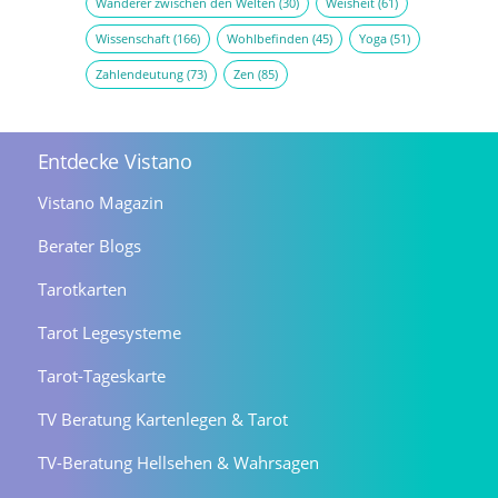
Wanderer zwischen den Welten
(30)
Weisheit
(61)
Wissenschaft
(166)
Wohlbefinden
(45)
Yoga
(51)
Zahlendeutung
(73)
Zen
(85)
Entdecke Vistano
Vistano Magazin
Berater Blogs
Tarotkarten
Tarot Legesysteme
Tarot-Tageskarte
TV Beratung Kartenlegen & Tarot
TV-Beratung Hellsehen & Wahrsagen