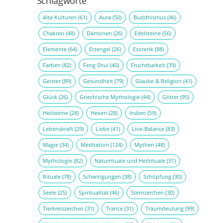
Schlagworte
Alte Kulturen
(61)
Aura
(50)
Buddhismus
(46)
Chakren
(48)
Dämonen
(26)
Edelsteine
(56)
Elemente
(64)
Erzengel
(26)
Esoterik
(88)
Farben
(82)
Feng Shui
(40)
Fruchtbarkeit
(39)
Geister
(89)
Gesundheit
(79)
Glaube & Religion
(41)
Glück
(26)
Griechische Mythologie
(44)
Götter
(95)
Heilsteine
(28)
Hexen
(28)
Indien
(59)
Lebenskraft
(29)
Liebe
(41)
Live-Balance
(83)
Magie
(34)
Meditation
(124)
Mythen
(48)
Mythologie
(82)
Naturrituale und Heilrituale
(31)
Rituale
(78)
Schwingungen
(38)
Schöpfung
(30)
Seele
(25)
Spiritualität
(46)
Sternzeichen
(30)
Tierkreiszeichen
(31)
Trance
(31)
Traumdeutung
(99)