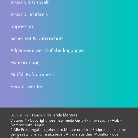
Vistano & Umwelt
Vistano Lichtkreis
Impressum
Sicherheit & Datenschutz
Allgemeine Geschäftsbedingungen
Hausordnung
Notfall Rufnummern
Berater werden
Du bist hier:
Home
>
Heilende Mantras
Vistano™ - Copyright:
isee newmedia GmbH
-
Impressum
-
AGB
-
Datenschutz
-
Login
* Alle Preisangaben gelten pro Minute und sind Endpreise, inklusive
der gesetzlichen Umsatzsteuer. Anrufe aus dem Mobilfunk oder