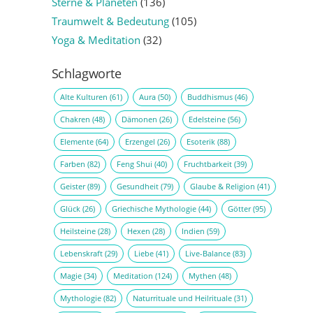
Sterne & Planeten
(136)
Traumwelt & Bedeutung
(105)
Yoga & Meditation
(32)
Schlagworte
Alte Kulturen
(61)
Aura
(50)
Buddhismus
(46)
Chakren
(48)
Dämonen
(26)
Edelsteine
(56)
Elemente
(64)
Erzengel
(26)
Esoterik
(88)
Farben
(82)
Feng Shui
(40)
Fruchtbarkeit
(39)
Geister
(89)
Gesundheit
(79)
Glaube & Religion
(41)
Glück
(26)
Griechische Mythologie
(44)
Götter
(95)
Heilsteine
(28)
Hexen
(28)
Indien
(59)
Lebenskraft
(29)
Liebe
(41)
Live-Balance
(83)
Magie
(34)
Meditation
(124)
Mythen
(48)
Mythologie
(82)
Naturrituale und Heilrituale
(31)