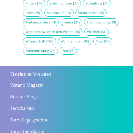
Rituale
(78)
Schwingungen
(38)
Schöpfung
(30)
Seele
(25)
Spiritualität
(46)
Sternzeichen
(30)
Tierkreiszeichen
(31)
Trance
(31)
Traumdeutung
(99)
Wanderer zwischen den Welten
(30)
Weisheit
(61)
Wissenschaft
(166)
Wohlbefinden
(45)
Yoga
(51)
Zahlendeutung
(73)
Zen
(85)
Entdecke Vistano
Vistano Magazin
Berater Blogs
Tarotkarten
Tarot Legesysteme
Tarot-Tageskarte