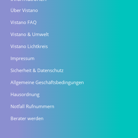
Über Vistano
Vistano FAQ
Vistano & Umwelt
Vistano Lichtkreis
Impressum
Sicherheit & Datenschutz
Allgemeine Geschäftsbedingungen
Hausordnung
Notfall Rufnummern
Berater werden