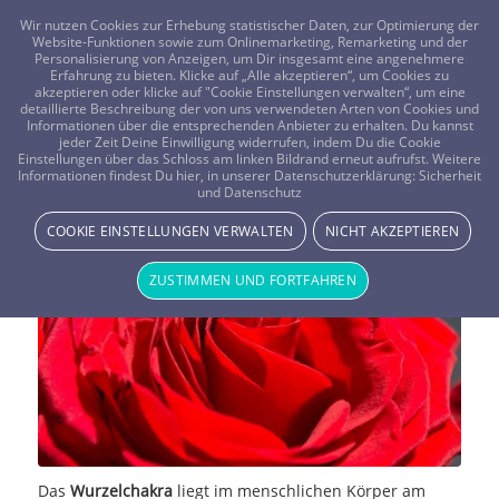
FRAGEN? KOSTENLOS ANRUFEN:
0800-8478266
Wir nutzen Cookies zur Erhebung statistischer Daten, zur Optimierung der
Website-Funktionen sowie zum Onlinemarketing, Remarketing und der
Personalisierung von Anzeigen, um Dir insgesamt eine angenehmere
Erfahrung zu bieten. Klicke auf „Alle akzeptieren“, um Cookies zu
akzeptieren oder klicke auf "Cookie Einstellungen verwalten“, um eine
detaillierte Beschreibung der von uns verwendeten Arten von Cookies und
Informationen über die entsprechenden Anbieter zu erhalten. Du kannst
jeder Zeit Deine Einwilligung widerrufen, indem Du die Cookie
Die sieben Hauptchakren – Das
Einstellungen über das Schloss am linken Bildrand erneut aufrufst. Weitere
Informationen findest Du hier, in unserer Datenschutzerklärung:
Sicherheit
und Datenschutz
Wurzelchakra
COOKIE EINSTELLUNGEN VERWALTEN
NICHT AKZEPTIEREN
NEWS & STORYS
ZUSTIMMEN UND FORTFAHREN
Das
Wurzelchakra
liegt im menschlichen Körper am