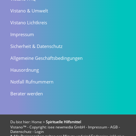
Vistano & Umwelt
Vistano Lichtkreis
Impressum
Sicherheit & Datenschutz
Allgemeine Geschäftsbedingungen
Hausordnung
Notfall Rufnummern
Berater werden
Du bist hier:
Home
>
Spirituelle Hilfsmittel
Vistano™ - Copyright:
isee newmedia GmbH
-
Impressum
-
AGB
-
Datenschutz
-
Login