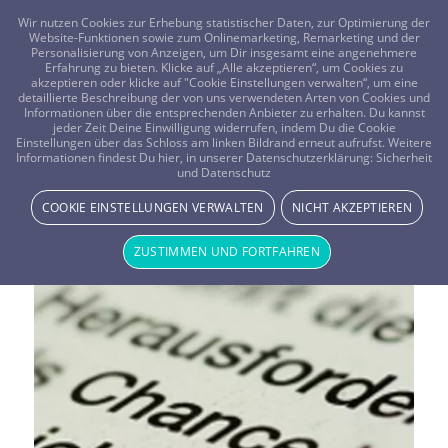
FRAGEN? KOSTENLOS ANRUFEN:
0800-8478266
Wir nutzen Cookies zur Erhebung statistischer Daten, zur Optimierung der
Website-Funktionen sowie zum Onlinemarketing, Remarketing und der
Personalisierung von Anzeigen, um Dir insgesamt eine angenehmere
Erfahrung zu bieten. Klicke auf „Alle akzeptieren“, um Cookies zu
akzeptieren oder klicke auf "Cookie Einstellungen verwalten“, um eine
detaillierte Beschreibung der von uns verwendeten Arten von Cookies und
Informationen über die entsprechenden Anbieter zu erhalten. Du kannst
jeder Zeit Deine Einwilligung widerrufen, indem Du die Cookie
Einstellungen über das Schloss am linken Bildrand erneut aufrufst. Weitere
Informationen findest Du hier, in unserer Datenschutzerklärung:
Sicherheit
Vistano Magazin Thema:
und Datenschutz
Spirituelle Hilfsmittel
COOKIE EINSTELLUNGEN VERWALTEN
NICHT AKZEPTIEREN
ZUSTIMMEN UND FORTFAHREN