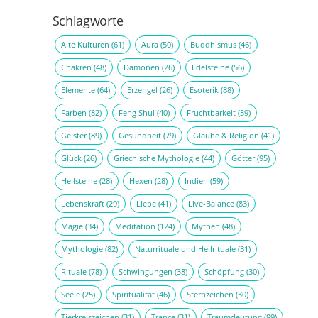
Schlagworte
Alte Kulturen
(61)
Aura
(50)
Buddhismus
(46)
Chakren
(48)
Dämonen
(26)
Edelsteine
(56)
Elemente
(64)
Erzengel
(26)
Esoterik
(88)
Farben
(82)
Feng Shui
(40)
Fruchtbarkeit
(39)
Geister
(89)
Gesundheit
(79)
Glaube & Religion
(41)
Glück
(26)
Griechische Mythologie
(44)
Götter
(95)
Heilsteine
(28)
Hexen
(28)
Indien
(59)
Lebenskraft
(29)
Liebe
(41)
Live-Balance
(83)
Magie
(34)
Meditation
(124)
Mythen
(48)
Mythologie
(82)
Naturrituale und Heilrituale
(31)
Rituale
(78)
Schwingungen
(38)
Schöpfung
(30)
Seele
(25)
Spiritualität
(46)
Sternzeichen
(30)
Tierkreiszeichen
(31)
Trance
(31)
Traumdeutung
(99)