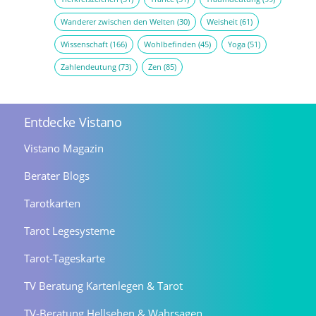
Wanderer zwischen den Welten
(30)
Weisheit
(61)
Wissenschaft
(166)
Wohlbefinden
(45)
Yoga
(51)
Zahlendeutung
(73)
Zen
(85)
Entdecke Vistano
Vistano Magazin
Berater Blogs
Tarotkarten
Tarot Legesysteme
Tarot-Tageskarte
TV Beratung Kartenlegen & Tarot
TV-Beratung Hellsehen & Wahrsagen