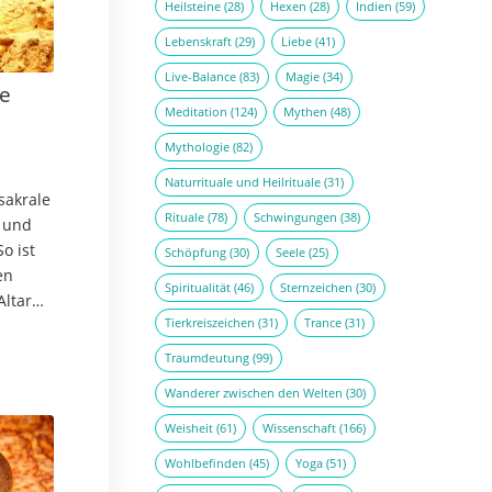
Heilsteine
(28)
Hexen
(28)
Indien
(59)
Lebenskraft
(29)
Liebe
(41)
Live-Balance
(83)
Magie
(34)
ie
Meditation
(124)
Mythen
(48)
Mythologie
(82)
Naturrituale und Heilrituale
(31)
sakrale
Rituale
(78)
Schwingungen
(38)
 und
So ist
Schöpfung
(30)
Seele
(25)
en
Spiritualität
(46)
Sternzeichen
(30)
Altar
Tierkreiszeichen
(31)
Trance
(31)
Traumdeutung
(99)
Wanderer zwischen den Welten
(30)
Weisheit
(61)
Wissenschaft
(166)
Wohlbefinden
(45)
Yoga
(51)