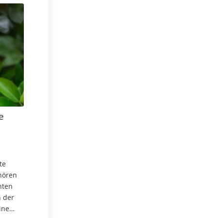
e
te
hören
hten
n der
ine