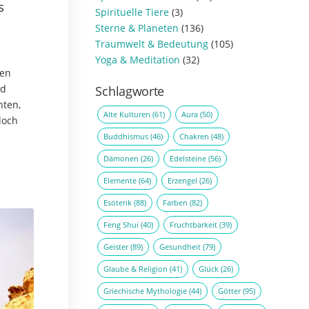
s
Spirituelle Tiere
(3)
Sterne & Planeten
(136)
Traumwelt & Bedeutung
(105)
Yoga & Meditation
(32)
nen
nd
Schlagworte
nten,
Alte Kulturen
(61)
Aura
(50)
doch
Buddhismus
(46)
Chakren
(48)
aus
Dämonen
(26)
Edelsteine
(56)
Elemente
(64)
Erzengel
(26)
Esoterik
(88)
Farben
(82)
Feng Shui
(40)
Fruchtbarkeit
(39)
Geister
(89)
Gesundheit
(79)
Glaube & Religion
(41)
Glück
(26)
Griechische Mythologie
(44)
Götter
(95)