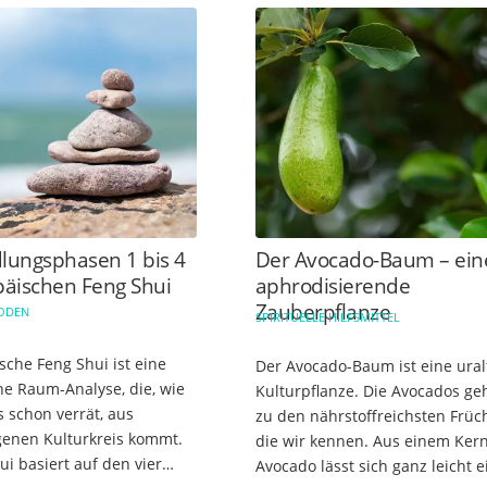
lungsphasen 1 bis 4
Der Avocado-Baum – ein
päischen Feng Shui
aphrodisierende
Zauberpflanze
HODEN
SPIRITUELLE HILFSMITTEL
sche Feng Shui ist eine
Der Avocado-Baum ist eine ural
e Raum-Analyse, die, wie
Kulturpflanze. Die Avocados ge
 schon verrät, aus
zu den nährstoffreichsten Früc
enen Kulturkreis kommt.
die wir kennen. Aus einem Ker
i basiert auf den vier
Avocado lässt sich ganz leicht e