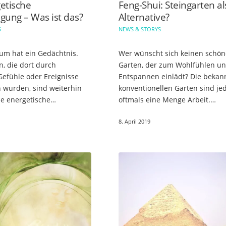
etische
Feng-Shui: Steingarten al
gung – Was ist das?
Alternative?
S
NEWS & STORYS
um hat ein Gedächtnis.
Wer wünscht sich keinen schö
n, die dort durch
Garten, der zum Wohlfühlen u
efühle oder Ereignisse
Entspannen einlädt? Die bekan
n wurden, sind weiterhin
konventionellen Gärten sind je
ne energetische
oftmals eine Menge Arbeit.
ng ermöglicht es, das
Dahingegen gibt es eine durch
8. April 2019
ause immer mit
pflegeleichtere Variante, den
r Stimmung…
Steingarten. Was…