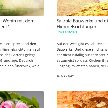
i: Wohin mit dem
Sakrale Bauwerke und d
eet?
Himmelsrichtungen
S
NEWS & STORYS
 was entsprechend den
Auf der Welt gibt es zahlreiche 
 Himmelsrichtungen auf
Bauwerke. Und diese sind ganz
ss des Gartens gelegt
gar nicht zufällig ausgerichtet. 
ie Grundlage. Dadurch
es zumeist so, dass Kirchen ihr
n einen Überblick, welche
Eingang im Westen haben, der 
en welchen
hingegen aber im Osten steht.
28. März 2017
htungen entsprechen, da
Betrachtest Du hingegen die…
en Bereiche…