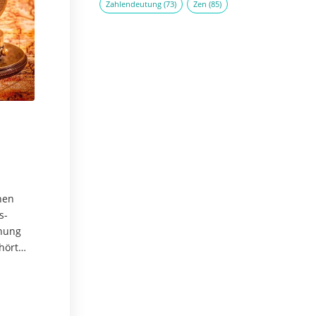
Zahlendeutung
(73)
Zen
(85)
hen
s-
anung
hört
 Shui.
 eine