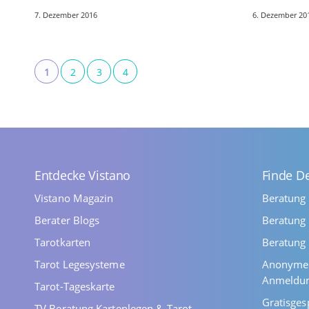
sollten die acht Wandlungsphasen des
Elementen: 
7. Dezember 2016
6. Dezember 20
Feng Shui gleichmäßig vertreten sein.
Erde. Ein a
…
1
2
3
4
Entdecke Vistano
Finde D
Vistano Magazin
Beratung
Berater Blogs
Beratung 
Tarotkarten
Beratung 
Tarot Legesysteme
Anonyme 
Anmeldu
Tarot-Tageskarte
Gratisges
TV Beratung Kartenlegen & Tarot