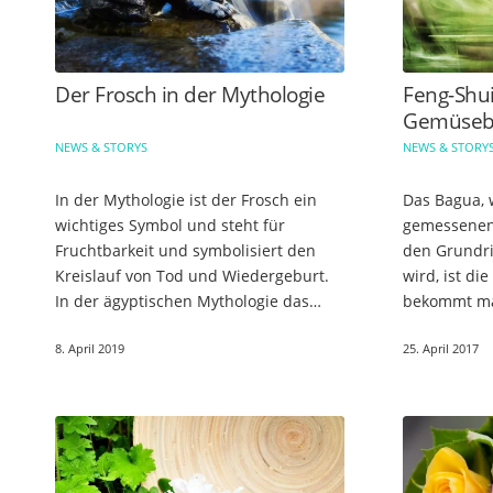
Der Frosch in der Mythologie
Feng-Shu
Gemüseb
NEWS & STORYS
NEWS & STORY
In der Mythologie ist der Frosch ein
Das Bagua,
wichtiges Symbol und steht für
gemessenen
Fruchtbarkeit und symbolisiert den
den Grundri
Kreislauf von Tod und Wiedergeburt.
wird, ist d
In der ägyptischen Mythologie das
bekommt ma
Symbol für das Gleichgewicht des Nils
Gartenfläch
8. April 2019
25. April 2017
Im alten Ägypten gehörte…
Himmelsric
die einzeln