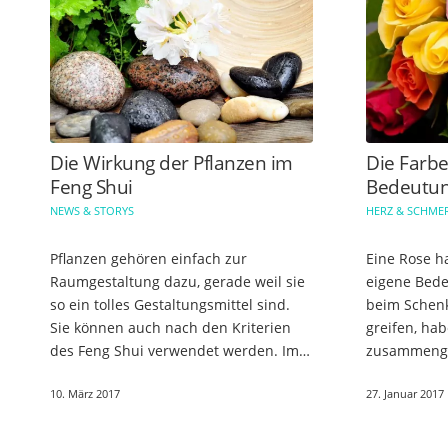
Die Wirkung der Pflanzen im
Die Farbe
Feng Shui
Bedeutu
NEWS & STORYS
HERZ & SCHME
Pflanzen gehören einfach zur
Eine Rose h
Raumgestaltung dazu, gerade weil sie
eigene Bed
so ein tolles Gestaltungsmittel sind.
beim Schenk
Sie können auch nach den Kriterien
greifen, hab
des Feng Shui verwendet werden. Im
zusammenge
Folgenden bekommst Du allgemeine
hat welche Ro
10. März 2017
27. Januar 2017
Empfehlungen bezüglich der
Rosen stehe
Wirkung…