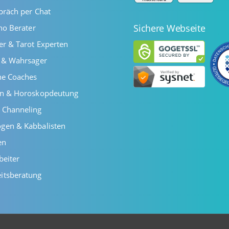
präch per Chat
Sichere Webseite
ano Berater
er & Tarot Experten
r & Wahrsager
he Coaches
en & Horoskopdeutung
 Channeling
gen & Kabbalisten
en
beiter
itsberatung