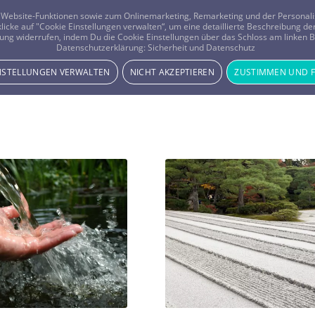
er Website-Funktionen sowie zum Onlinemarketing, Remarketing und der Persona
 klicke auf "Cookie Einstellungen verwalten“, um eine detaillierte Beschreibung
ung widerrufen, indem Du die Cookie Einstellungen über das Schloss am linken Bi
Beratung
Horoskope
Datenschutzerklärung:
Sicherheit und Datenschutz
INSTELLUNGEN VERWALTEN
NICHT AKZEPTIEREN
ZUSTIMMEN UND 