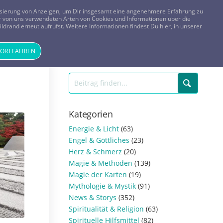
FRAGEN? KOSTENLOS ANRUFEN:
0800-8478266
lisierung von Anzeigen, um Dir insgesamt eine angenehmere Erfahrung zu
 der von uns verwendeten Arten von Cookies und Informationen über die
ldrand erneut aufrufst. Weitere Informationen findest Du hier, in unserer
Tageskarte
Magazin
ANMELDEN
REGISTRIEREN
FORTFAHREN
Kategorien
Energie & Licht
(63)
Engel & Göttliches
(23)
Herz & Schmerz
(20)
Magie & Methoden
(139)
Magie der Karten
(19)
Mythologie & Mystik
(91)
News & Storys
(352)
Spiritualität & Religion
(63)
Spirituelle Hilfsmittel
(82)