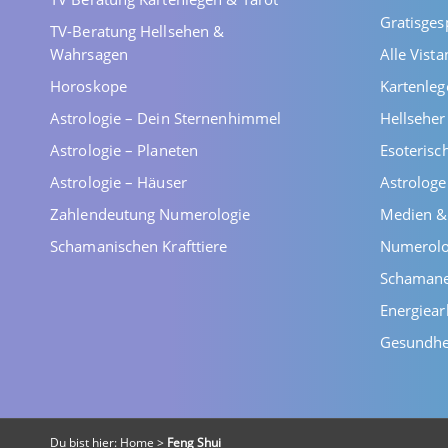
Gratisges
TV-Beratung Hellsehen &
Wahrsagen
Alle Vist
Horoskope
Kartenleg
Astrologie – Dein Sternenhimmel
Hellsehe
Astrologie – Planeten
Esoterisc
Astrologie – Häuser
Astrolog
Zahlendeutung Numerologie
Medien &
Schamanischen Krafttiere
Numerolo
Schaman
Energiear
Gesundhe
Du bist hier:
Home
>
Feng Shui