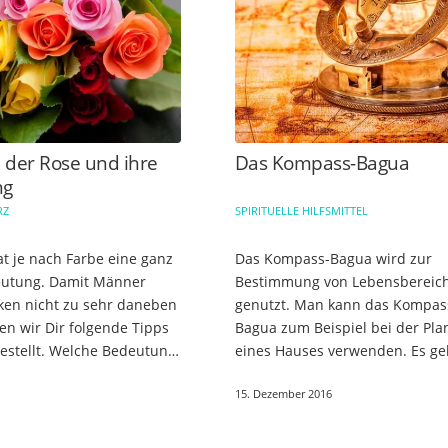
 der Rose und ihre
Das Kompass-Bagua
ng
RZ
SPIRITUELLE HILFSMITTEL
at je nach Farbe eine ganz
Das Kompass-Bagua wird zur
eutung. Damit Männer
Bestimmung von Lebensbereic
en nicht zu sehr daneben
genutzt. Man kann das Kompas
en wir Dir folgende Tipps
Bagua zum Beispiel bei der Pl
stellt. Welche Bedeutung
eines Hauses verwenden. Es ge
senfarbe? Weiß Weiße
zur „Kompass-Schule“ des Feng
15. Dezember 2016
n für die Reinheit…
Die Himmelsrichtungen spielen
entscheidende…