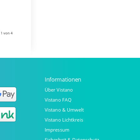
en.
aum…
 1 von 4
Informationen
Über Vistano
Vistano FAQ
Vistano & Umwelt
Vistano Lichtkreis
Impressum
Sicherheit & Datenschutz