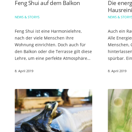
Feng Shui auf dem Balkon
Die energ
Hausreini
NEWS & STORYS
NEWS & STORY
Feng Shui ist eine Harmonielehre,
Auch ein Ra
nach der viele Menschen ihre
Alle Energie
Wohnung einrichten. Doch auch für
Menschen, G
den Balkon oder die Terrasse gilt diese
hinterlasse
Lehre, um eine perfekte Atmosphäre
spürbar. Ei
zum Wohlfühlen zu schaffen. Bei der
Hausreinigu
8. April 2019
8. April 2019
Gestaltung von Garten, Balkon…
eigene Zuh
strahlende