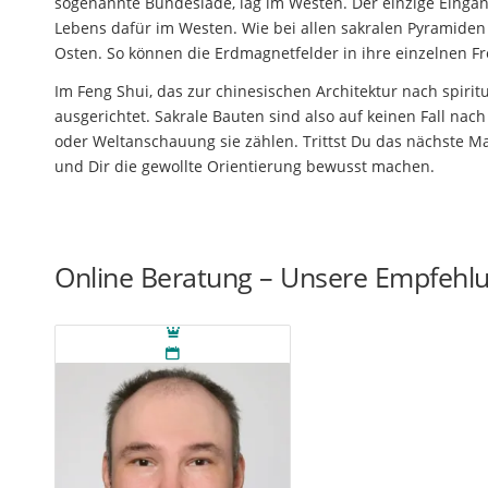
sogenannte Bundeslade, lag im Westen. Der einzige Eingan
Lebens dafür im Westen. Wie bei allen sakralen Pyramiden
Osten. So können die Erdmagnetfelder in ihre einzelnen Fre
Im Feng Shui, das zur chinesischen Architektur nach spir
ausgerichtet. Sakrale Bauten sind also auf keinen Fall nach
oder Weltanschauung sie zählen. Trittst Du das nächste M
und Dir die gewollte Orientierung bewusst machen.
Online Beratung – Unsere Empfehl