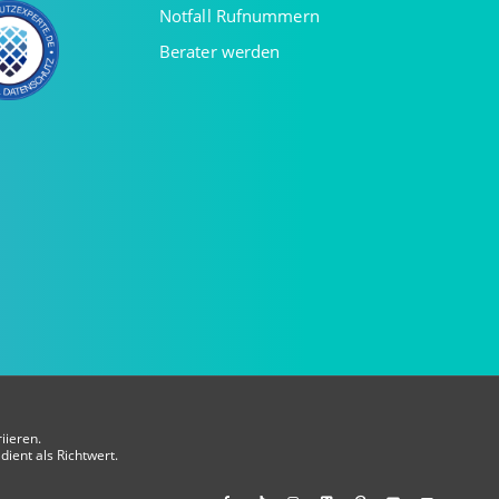
Notfall Rufnummern
Berater werden
iieren.
dient als Richtwert.