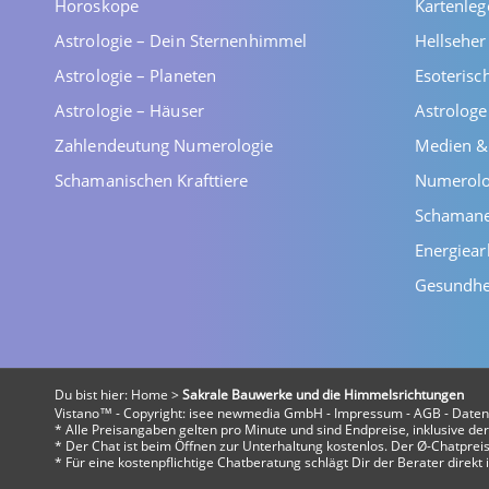
Horoskope
Kartenleg
Astrologie – Dein Sternenhimmel
Hellsehe
Astrologie – Planeten
Esoterisc
Astrologie – Häuser
Astrolog
Zahlendeutung Numerologie
Medien &
Schamanischen Krafttiere
Numerolo
Schaman
Energiear
Gesundhe
Du bist hier:
Home
>
Sakrale Bauwerke und die Himmelsrichtungen
Vistano™ - Copyright:
isee newmedia GmbH
-
Impressum
-
AGB
-
Daten
* Alle Preisangaben gelten pro Minute und sind Endpreise, inklusive d
* Der Chat ist beim Öffnen zur Unterhaltung kostenlos. Der Ø-Chatpreis 
* Für eine kostenpflichtige Chatberatung schlägt Dir der Berater direk