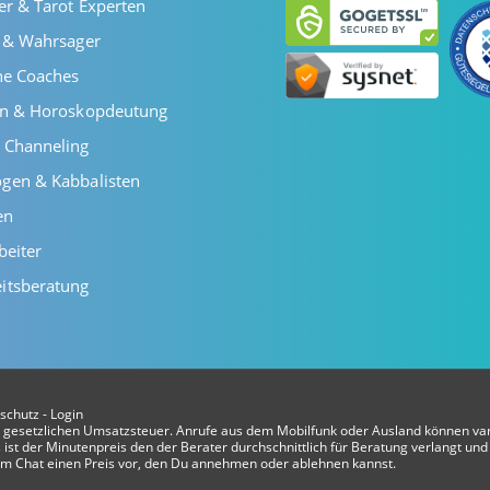
er & Tarot Experten
r & Wahrsager
he Coaches
en & Horoskopdeutung
 Channeling
gen & Kabbalisten
en
beiter
itsberatung
schutz
-
Login
er gesetzlichen Umsatzsteuer. Anrufe aus dem Mobilfunk oder Ausland können var
ist der Minutenpreis den der Berater durchschnittlich für Beratung verlangt und 
t im Chat einen Preis vor, den Du annehmen oder ablehnen kannst.