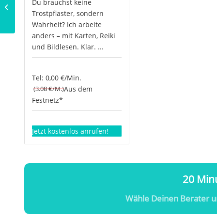
Edelsteine und ihre
Du brauchst keine
Wirkung: Honigcalcit
Trostpflaster, sondern
Wahrheit? Ich arbeite
anders – mit Karten, Reiki
und Bildlesen. Klar. ...
Tel: 0,00 €/Min.
(3.08 €/M.)
Aus dem
Festnetz*
Jetzt kostenlos anrufen!
20 Minu
Wähle Deinen Berater u