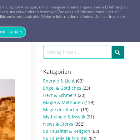
FRAGEN? KOSTENLOS ANRUFEN:
0800-8478266
lisierung von Anzeigen, um Dir insgesamt eine angenehmere Erfahrung zu
 der von uns verwendeten Arten von Cookies und Informationen über die
ldrand erneut aufrufst. Weitere Informationen findest Du hier, in unserer
Tageskarte
Magazin
ANMELDEN
REGISTRIEREN
FORTFAHREN
Kategorien
Energie & Licht
(63)
Engel & Göttliches
(23)
Herz & Schmerz
(20)
Magie & Methoden
(139)
Magie der Karten
(19)
Mythologie & Mystik
(91)
News & Storys
(352)
Spiritualität & Religion
(63)
Spirituelle Hilfsmittel
(82)