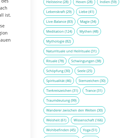
m des
Heilsteine
(28)
Hexen
(28)
Indien
(59)
nach
Lebenskraft
(29)
Liebe
(41)
l ist.
Live-Balance
(83)
Magie
(34)
hse
Meditation
(124)
Mythen
(48)
gion
hauen
Mythologie
(82)
Naturrituale und Heilrituale
(31)
Rituale
(78)
Schwingungen
(38)
Schöpfung
(30)
Seele
(25)
Spiritualität
(46)
Sternzeichen
(30)
Tierkreiszeichen
(31)
Trance
(31)
Traumdeutung
(99)
Wanderer zwischen den Welten
(30)
Weisheit
(61)
Wissenschaft
(166)
Wohlbefinden
(45)
Yoga
(51)