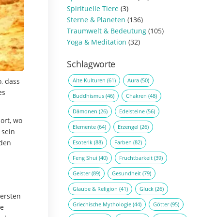
Spirituelle Tiere
(3)
Sterne & Planeten
(136)
Traumwelt & Bedeutung
(105)
Yoga & Meditation
(32)
Schlagworte
Alte Kulturen
(61)
Aura
(50)
o, dass
es
Buddhismus
(46)
Chakren
(48)
Dämonen
(26)
Edelsteine
(56)
ort, wo
Elemente
(64)
Erzengel
(26)
 sein
 den
Esoterik
(88)
Farben
(82)
Feng Shui
(40)
Fruchtbarkeit
(39)
Geister
(89)
Gesundheit
(79)
Glaube & Religion
(41)
Glück
(26)
 ersten
Griechische Mythologie
(44)
Götter
(95)
ie