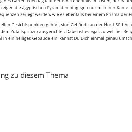
g des Garten Eden lag laut der Bibel ebenfalls im Osten, der Bau
 zeigen die ägyptischen Pyramiden hingegen nur mit einer Kante 
quenzen zerlegt werden, wie es ebenfalls bei einem Prisma der Fal
ituellen Gesichtspunkten gehört, sind Gebäude an der Nord-Süd-Ac
 dem Zufallsprinzip ausgerichtet. Dabei ist es egal, zu welcher Reli
al in ein heiliges Gebäude ein, kannst Du Dich einmal genau umsc
ung zu diesem Thema