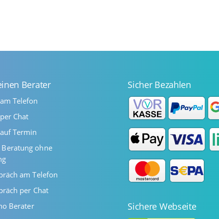
einen Berater
Sicher Bezahlen
 am Telefon
per Chat
auf Termin
Beratung ohne
ng
präch am Telefon
präch per Chat
Sichere Webseite
ano Berater