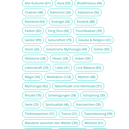
Alte Kulturen
(61)
Aura
(50)
Buddhismus
(46)
Chakren
(48)
Dämonen
(26)
Edelsteine
(56)
Elemente
(64)
Erzengel
(26)
Esoterik
(88)
Farben
(82)
Feng Shui
(40)
Fruchtbarkeit
(39)
Geister
(89)
Gesundheit
(79)
Glaube & Religion
(41)
Glück
(26)
Griechische Mythologie
(44)
Götter
(95)
Heilsteine
(28)
Hexen
(28)
Indien
(59)
Lebenskraft
(29)
Liebe
(41)
Live-Balance
(83)
Magie
(34)
Meditation
(124)
Mythen
(48)
Mythologie
(82)
Naturrituale und Heilrituale
(31)
Rituale
(78)
Schwingungen
(38)
Schöpfung
(30)
Seele
(25)
Spiritualität
(46)
Sternzeichen
(30)
Tierkreiszeichen
(31)
Trance
(31)
Traumdeutung
(99)
Wanderer zwischen den Welten
(30)
Weisheit
(61)