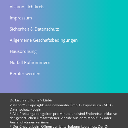
Vistano Lichtkreis
Impressum
Sicherheit & Datenschutz
Allgemeine Geschäftsbedingungen
Hausordnung
Notfall Rufnummern
Berater werden
Du bist hier:
Home
>
Liebe
Vistano™ - Copyright:
isee newmedia GmbH
-
Impressum
-
AGB
-
Datenschutz
-
Login
* Alle Preisangaben gelten pro Minute und sind Endpreise, inklusive
der gesetzlichen Umsatzsteuer. Anrufe aus dem Mobilfunk oder
Ausland können variieren.
* Der Chat ist beim Öffnen zur Unterhaltung kostenlos. Der Ø-