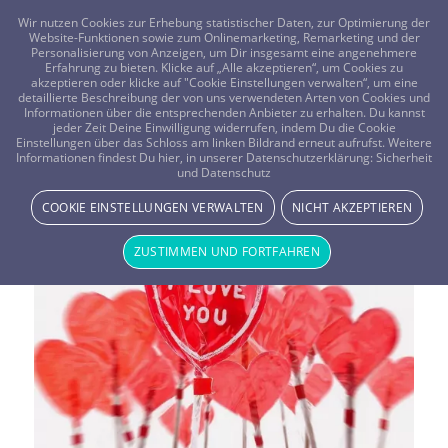
FRAGEN? KOSTENLOS ANRUFEN:
0800-8478266
Wir nutzen Cookies zur Erhebung statistischer Daten, zur Optimierung der
Website-Funktionen sowie zum Onlinemarketing, Remarketing und der
Personalisierung von Anzeigen, um Dir insgesamt eine angenehmere
Erfahrung zu bieten. Klicke auf „Alle akzeptieren“, um Cookies zu
akzeptieren oder klicke auf "Cookie Einstellungen verwalten“, um eine
detaillierte Beschreibung der von uns verwendeten Arten von Cookies und
Informationen über die entsprechenden Anbieter zu erhalten. Du kannst
jeder Zeit Deine Einwilligung widerrufen, indem Du die Cookie
Einstellungen über das Schloss am linken Bildrand erneut aufrufst. Weitere
Informationen findest Du hier, in unserer Datenschutzerklärung:
Sicherheit
Schlagwortarchiv für:
Liebe
und Datenschutz
COOKIE EINSTELLUNGEN VERWALTEN
NICHT AKZEPTIEREN
ZUSTIMMEN UND FORTFAHREN