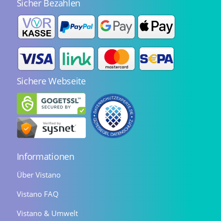
Sicher Bezahlen
Sichere Webseite
Informationen
Über Vistano
Vistano FAQ
Vistano & Umwelt