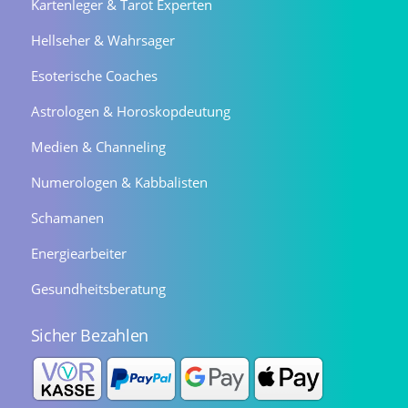
Kartenleger & Tarot Experten
Hellseher & Wahrsager
Esoterische Coaches
Astrologen & Horoskopdeutung
Medien & Channeling
Numerologen & Kabbalisten
Schamanen
Energiearbeiter
Gesundheitsberatung
Sicher Bezahlen