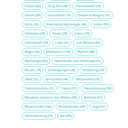
Farben
(82)
Feng Shui
(40)
Fruchtbarkeit
(39)
Geister
(89)
Gesundheit
(79)
Glaube & Religion
(41)
Glück
(26)
Griechische Mythologie
(44)
Götter
(95)
Heilsteine
(28)
Hexen
(28)
Indien
(59)
Lebenskraft
(29)
Liebe
(41)
Live-Balance
(83)
Magie
(34)
Meditation
(124)
Mythen
(48)
Mythologie
(82)
Naturrituale und Heilrituale
(31)
Rituale
(78)
Schwingungen
(38)
Schöpfung
(30)
Seele
(25)
Spiritualität
(46)
Sternzeichen
(30)
Tierkreiszeichen
(31)
Trance
(31)
Traumdeutung
(99)
Wanderer zwischen den Welten
(30)
Weisheit
(61)
Wissenschaft
(166)
Wohlbefinden
(45)
Yoga
(51)
Zahlendeutung
(73)
Zen
(85)