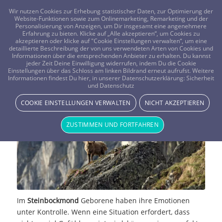
FRAGEN? KOSTENLOS ANRUFEN:
0800-8478266
Wir nutzen Cookies zur Erhebung statistischer Daten, zur Optimierung der
Website-Funktionen sowie zum Onlinemarketing, Remarketing und der
Personalisierung von Anzeigen, um Dir insgesamt eine angenehmere
Erfahrung zu bieten. Klicke auf „Alle akzeptieren“, um Cookies zu
akzeptieren oder klicke auf "Cookie Einstellungen verwalten“, um eine
detaillierte Beschreibung der von uns verwendeten Arten von Cookies und
Informationen über die entsprechenden Anbieter zu erhalten. Du kannst
jeder Zeit Deine Einwilligung widerrufen, indem Du die Cookie
Einstellungen über das Schloss am linken Bildrand erneut aufrufst. Weitere
Der Steinbockmond
Informationen findest Du hier, in unserer Datenschutzerklärung:
Sicherheit
und Datenschutz
STERNE & PLANETEN
COOKIE EINSTELLUNGEN VERWALTEN
NICHT AKZEPTIEREN
ZUSTIMMEN UND FORTFAHREN
Im
Steinbockmond
Geborene haben ihre Emotionen
unter Kontrolle. Wenn eine Situation erfordert, dass