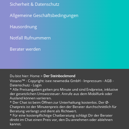
Sicherheit & Datenschutz
Allgemeine Geschäftsbedingungen
Hausordnung
Notfall Rufnummern
Berater werden
Du bist hier:
Home
>
Der Steinbockmond
Vistano™ - Copyright:
isee newmedia GmbH
-
Impressum
-
AGB
-
Datenschutz
-
Login
* Alle Preisangaben gelten pro Minute und sind Endpreise, inklusive
der gesetzlichen Umsatzsteuer. Anrufe aus dem Mobilfunk oder
Ausland können variieren.
* Der Chat ist beim Öffnen zur Unterhaltung kostenlos. Der Ø-
Chatpreis ist der Minutenpreis den der Berater durchschnittlich für
Beratung verlangt und dient als Richtwert.
* Für eine kostenpflichtige Chatberatung schlägt Dir der Berater
direkt im Chat einen Preis vor, den Du annehmen oder ablehnen
kannst.