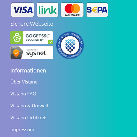
Sichere Webseite
Informationen
Über Vistano
Vistano FAQ
Vistano & Umwelt
Vistano Lichtkreis
Impressum