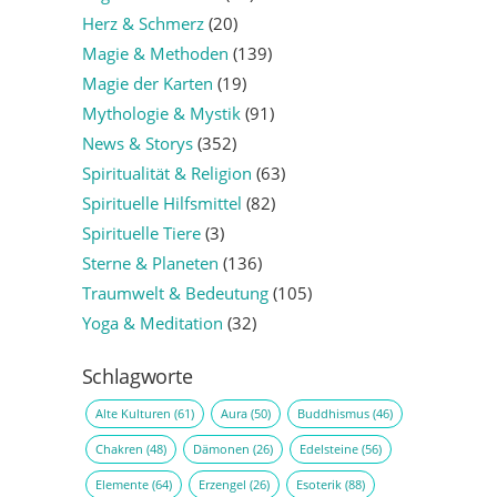
Herz & Schmerz
(20)
Magie & Methoden
(139)
Magie der Karten
(19)
Mythologie & Mystik
(91)
News & Storys
(352)
Spiritualität & Religion
(63)
Spirituelle Hilfsmittel
(82)
Spirituelle Tiere
(3)
Sterne & Planeten
(136)
Traumwelt & Bedeutung
(105)
Yoga & Meditation
(32)
Schlagworte
Alte Kulturen
(61)
Aura
(50)
Buddhismus
(46)
Chakren
(48)
Dämonen
(26)
Edelsteine
(56)
Elemente
(64)
Erzengel
(26)
Esoterik
(88)