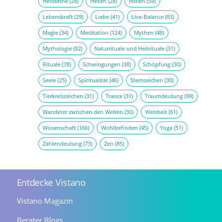
Heilsteine
(28)
Hexen
(28)
Indien
(59)
Lebenskraft
(29)
Liebe
(41)
Live-Balance
(83)
Magie
(34)
Meditation
(124)
Mythen
(48)
Mythologie
(82)
Naturrituale und Heilrituale
(31)
Rituale
(78)
Schwingungen
(38)
Schöpfung
(30)
Seele
(25)
Spiritualität
(46)
Sternzeichen
(30)
Tierkreiszeichen
(31)
Trance
(31)
Traumdeutung
(99)
Wanderer zwischen den Welten
(30)
Weisheit
(61)
Wissenschaft
(166)
Wohlbefinden
(45)
Yoga
(51)
Zahlendeutung
(73)
Zen
(85)
Entdecke Vistano
Vistano Magazin
Berater Blogs