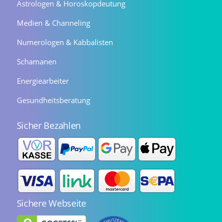
Astrologen & Horoskopdeutung
Medien & Channeling
Numerologen & Kabbalisten
Schamanen
Energiearbeiter
Gesundheitsberatung
Sicher Bezahlen
Sichere Webseite