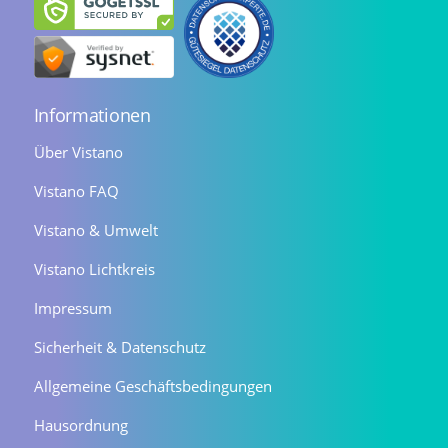
Informationen
Über Vistano
Vistano FAQ
Vistano & Umwelt
Vistano Lichtkreis
Impressum
Sicherheit & Datenschutz
Allgemeine Geschäftsbedingungen
Hausordnung