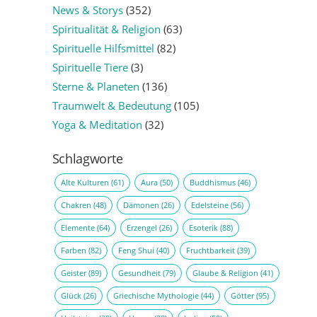
News & Storys
(352)
Spiritualität & Religion
(63)
Spirituelle Hilfsmittel
(82)
Spirituelle Tiere
(3)
Sterne & Planeten
(136)
Traumwelt & Bedeutung
(105)
Yoga & Meditation
(32)
Schlagworte
Alte Kulturen
(61)
Aura
(50)
Buddhismus
(46)
Chakren
(48)
Dämonen
(26)
Edelsteine
(56)
Elemente
(64)
Erzengel
(26)
Esoterik
(88)
Farben
(82)
Feng Shui
(40)
Fruchtbarkeit
(39)
Geister
(89)
Gesundheit
(79)
Glaube & Religion
(41)
Glück
(26)
Griechische Mythologie
(44)
Götter
(95)