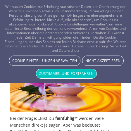
FRAGEN? KOSTENLOS ANRUFEN:
0800-8478266
Wir nutzen Cookies zur Erhebung statistischer Daten, zur Optimierung der
Website-Funktionen sowie zum Onlinemarketing, Remarketing und der
Personalisierung von Anzeigen, um Dir insgesamt eine angenehmere
Erfahrung zu bieten. Klicke auf „Alle akzeptieren“, um Cookies zu
akzeptieren oder klicke auf "Cookie Einstellungen verwalten“, um eine
detaillierte Beschreibung der von uns verwendeten Arten von Cookies und
Informationen über die entsprechenden Anbieter zu erhalten. Du kannst
jeder Zeit Deine Einwilligung widerrufen, indem Du die Cookie
Einstellungen über das Schloss am linken Bildrand erneut aufrufst. Weitere
Spiritualität: Feinfühlig oder nicht?
Informationen findest Du hier, in unserer Datenschutzerklärung:
Sicherheit
und Datenschutz
NEWS & STORYS
COOKIE EINSTELLUNGEN VERWALTEN
NICHT AKZEPTIEREN
ZUSTIMMEN UND FORTFAHREN
Bei der Frage: „Bist Du
feinfühlig
?“ werden viele
Menschen direkt ja sagen. Aber was bedeutet