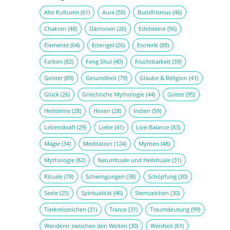
Alte Kulturen
(61)
Aura
(50)
Buddhismus
(46)
Chakren
(48)
Dämonen
(26)
Edelsteine
(56)
Elemente
(64)
Erzengel
(26)
Esoterik
(88)
Farben
(82)
Feng Shui
(40)
Fruchtbarkeit
(39)
Geister
(89)
Gesundheit
(79)
Glaube & Religion
(41)
Glück
(26)
Griechische Mythologie
(44)
Götter
(95)
Heilsteine
(28)
Hexen
(28)
Indien
(59)
Lebenskraft
(29)
Liebe
(41)
Live-Balance
(83)
Magie
(34)
Meditation
(124)
Mythen
(48)
Mythologie
(82)
Naturrituale und Heilrituale
(31)
Rituale
(78)
Schwingungen
(38)
Schöpfung
(30)
Seele
(25)
Spiritualität
(46)
Sternzeichen
(30)
Tierkreiszeichen
(31)
Trance
(31)
Traumdeutung
(99)
Wanderer zwischen den Welten
(30)
Weisheit
(61)