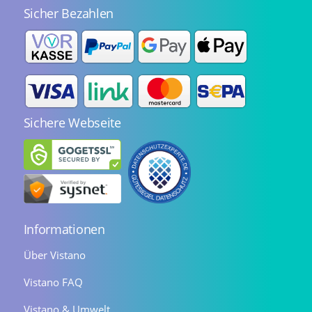
Sicher Bezahlen
Sichere Webseite
Informationen
Über Vistano
Vistano FAQ
Vistano & Umwelt