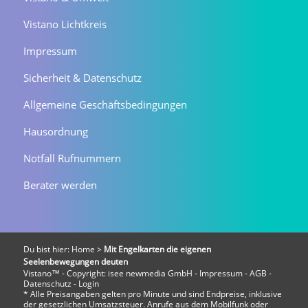
Vistano Lichtkreis
Impressum
Sicherheit & Datenschutz
Allgemeine Geschäftsbedingungen
Hausordnung
Notfall Rufnummern
Berater werden
Du bist hier:
Home
>
Mit Engelkarten die eigenen
Seelenbewegungen deuten
Vistano™ - Copyright:
isee newmedia GmbH
-
Impressum
-
AGB
-
Datenschutz
-
Login
* Alle Preisangaben gelten pro Minute und sind Endpreise, inklusive
der gesetzlichen Umsatzsteuer. Anrufe aus dem Mobilfunk oder