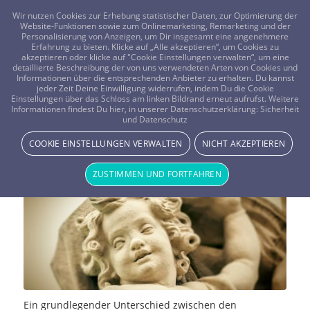
FRAGEN? KOSTENLOS ANRUFEN:
0800-8478266
Wir nutzen Cookies zur Erhebung statistischer Daten, zur Optimierung der
Website-Funktionen sowie zum Onlinemarketing, Remarketing und der
Personalisierung von Anzeigen, um Dir insgesamt eine angenehmere
Erfahrung zu bieten. Klicke auf „Alle akzeptieren“, um Cookies zu
akzeptieren oder klicke auf "Cookie Einstellungen verwalten“, um eine
detaillierte Beschreibung der von uns verwendeten Arten von Cookies und
Informationen über die entsprechenden Anbieter zu erhalten. Du kannst
jeder Zeit Deine Einwilligung widerrufen, indem Du die Cookie
Mit Engelkarten die eigenen
Einstellungen über das Schloss am linken Bildrand erneut aufrufst. Weitere
Informationen findest Du hier, in unserer Datenschutzerklärung:
Sicherheit
und Datenschutz
Seelenbewegungen deuten
COOKIE EINSTELLUNGEN VERWALTEN
NICHT AKZEPTIEREN
NEWS & STORYS
ZUSTIMMEN UND FORTFAHREN
Ein grundlegender Unterschied zwischen den