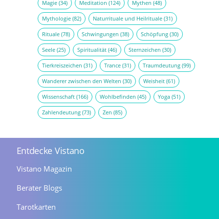
Magie
(34)
Meditation
(124)
Mythen
(48)
Mythologie
(82)
Naturrituale und Heilrituale
(31)
Rituale
(78)
Schwingungen
(38)
Schöpfung
(30)
Seele
(25)
Spiritualität
(46)
Sternzeichen
(30)
Tierkreiszeichen
(31)
Trance
(31)
Traumdeutung
(99)
Wanderer zwischen den Welten
(30)
Weisheit
(61)
Wissenschaft
(166)
Wohlbefinden
(45)
Yoga
(51)
Zahlendeutung
(73)
Zen
(85)
Entdecke Vistano
Vistano Magazin
Berater Blogs
Tarotkarten