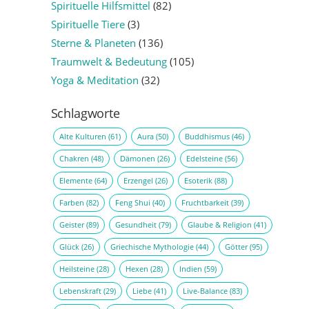
Spirituelle Hilfsmittel
(82)
Spirituelle Tiere
(3)
Sterne & Planeten
(136)
Traumwelt & Bedeutung
(105)
Yoga & Meditation
(32)
Schlagworte
Alte Kulturen
(61)
Aura
(50)
Buddhismus
(46)
Chakren
(48)
Dämonen
(26)
Edelsteine
(56)
Elemente
(64)
Erzengel
(26)
Esoterik
(88)
Farben
(82)
Feng Shui
(40)
Fruchtbarkeit
(39)
Geister
(89)
Gesundheit
(79)
Glaube & Religion
(41)
Glück
(26)
Griechische Mythologie
(44)
Götter
(95)
Heilsteine
(28)
Hexen
(28)
Indien
(59)
Lebenskraft
(29)
Liebe
(41)
Live-Balance
(83)