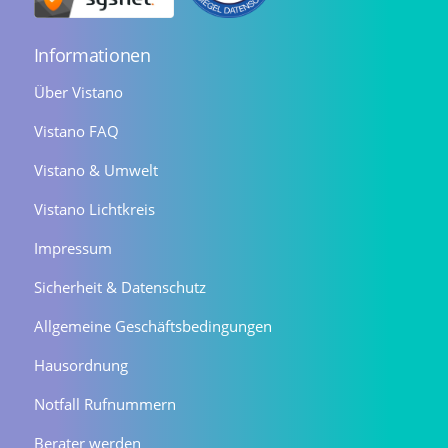
Informationen
Über Vistano
Vistano FAQ
Vistano & Umwelt
Vistano Lichtkreis
Impressum
Sicherheit & Datenschutz
Allgemeine Geschäftsbedingungen
Hausordnung
Notfall Rufnummern
Berater werden