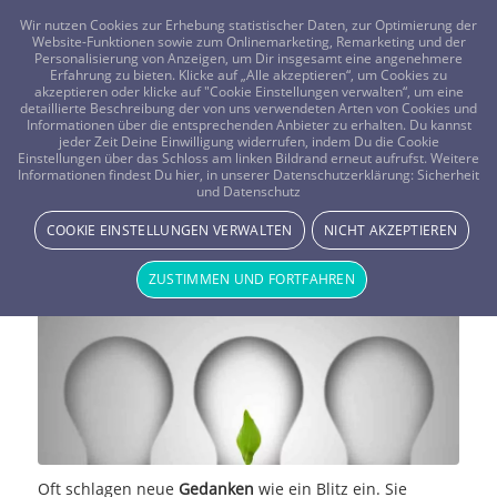
FRAGEN? KOSTENLOS ANRUFEN:
0800-8478266
Wir nutzen Cookies zur Erhebung statistischer Daten, zur Optimierung der
Website-Funktionen sowie zum Onlinemarketing, Remarketing und der
Personalisierung von Anzeigen, um Dir insgesamt eine angenehmere
Erfahrung zu bieten. Klicke auf „Alle akzeptieren“, um Cookies zu
akzeptieren oder klicke auf "Cookie Einstellungen verwalten“, um eine
detaillierte Beschreibung der von uns verwendeten Arten von Cookies und
Informationen über die entsprechenden Anbieter zu erhalten. Du kannst
jeder Zeit Deine Einwilligung widerrufen, indem Du die Cookie
Die Kraft der Gedanken – Denke
Einstellungen über das Schloss am linken Bildrand erneut aufrufst. Weitere
Informationen findest Du hier, in unserer Datenschutzerklärung:
Sicherheit
und Datenschutz
Dein Leben neu
COOKIE EINSTELLUNGEN VERWALTEN
NICHT AKZEPTIEREN
NEWS & STORYS
ZUSTIMMEN UND FORTFAHREN
Oft schlagen neue
Gedanken
wie ein Blitz ein. Sie