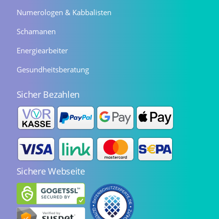
Numerologen & Kabbalisten
Schamanen
Energiearbeiter
Gesundheitsberatung
Sicher Bezahlen
Sichere Webseite