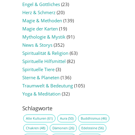
Engel & Göttliches
(23)
Herz & Schmerz
(20)
Magie & Methoden
(139)
Magie der Karten
(19)
Mythologie & Mystik
(91)
News & Storys
(352)
Spiritualität & Religion
(63)
Spirituelle Hilfsmittel
(82)
Spirituelle Tiere
(3)
Sterne & Planeten
(136)
Traumwelt & Bedeutung
(105)
Yoga & Meditation
(32)
Schlagworte
Alte Kulturen
(61)
Aura
(50)
Buddhismus
(46)
Chakren
(48)
Dämonen
(26)
Edelsteine
(56)