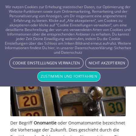
FRAGEN? KOSTENLOS ANRUFEN:
0800-8478266
Wir nutzen Cookies zur Erhebung statistischer Daten, zur Optimierung der
Website-Funktionen sowie zum Onlinemarketing, Remarketing und der
Personalisierung von Anzeigen, um Dir insgesamt eine angenehmere
Erfahrung zu bieten. Klicke auf „Alle akzeptieren“, um Cookies zu
akzeptieren oder klicke auf "Cookie Einstellungen verwalten“, um eine
detaillierte Beschreibung der von uns verwendeten Arten von Cookies und
Informationen über die entsprechenden Anbieter zu erhalten. Du kannst
jeder Zeit Deine Einwilligung widerrufen, indem Du die Cookie
Einstellungen über das Schloss am linken Bildrand erneut aufrufst. Weitere
Onomantie
Informationen findest Du hier, in unserer Datenschutzerklärung:
Sicherheit
und Datenschutz
MAGIE & METHODEN
COOKIE EINSTELLUNGEN VERWALTEN
NICHT AKZEPTIEREN
ZUSTIMMEN UND FORTFAHREN
Der Begriff
Onomantie
oder Onomatomantie bezeichnet
die Vorhersage der Zukunft. Dies geschieht durch die