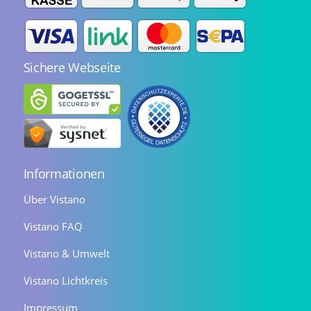
Sichere Webseite
Informationen
Über Vistano
Vistano FAQ
Vistano & Umwelt
Vistano Lichtkreis
Impressum