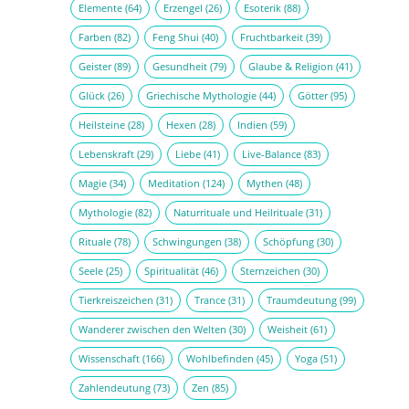
Elemente
(64)
Erzengel
(26)
Esoterik
(88)
Farben
(82)
Feng Shui
(40)
Fruchtbarkeit
(39)
Geister
(89)
Gesundheit
(79)
Glaube & Religion
(41)
Glück
(26)
Griechische Mythologie
(44)
Götter
(95)
Heilsteine
(28)
Hexen
(28)
Indien
(59)
Lebenskraft
(29)
Liebe
(41)
Live-Balance
(83)
Magie
(34)
Meditation
(124)
Mythen
(48)
Mythologie
(82)
Naturrituale und Heilrituale
(31)
Rituale
(78)
Schwingungen
(38)
Schöpfung
(30)
Seele
(25)
Spiritualität
(46)
Sternzeichen
(30)
Tierkreiszeichen
(31)
Trance
(31)
Traumdeutung
(99)
Wanderer zwischen den Welten
(30)
Weisheit
(61)
Wissenschaft
(166)
Wohlbefinden
(45)
Yoga
(51)
Zahlendeutung
(73)
Zen
(85)