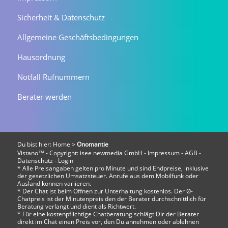
Sicherheit & Datenschutz
Allgemeine Geschäftsbedingungen
Hausordnung
Notfall Rufnummern
Berater werden
Du bist hier:
Home
>
Onomantie
Vistano™ - Copyright:
isee newmedia GmbH
-
Impressum
-
AGB
-
Datenschutz
-
Login
* Alle Preisangaben gelten pro Minute und sind Endpreise, inklusive
der gesetzlichen Umsatzsteuer. Anrufe aus dem Mobilfunk oder
Ausland können variieren.
* Der Chat ist beim Öffnen zur Unterhaltung kostenlos. Der Ø-
Chatpreis ist der Minutenpreis den der Berater durchschnittlich für
Beratung verlangt und dient als Richtwert.
* Für eine kostenpflichtige Chatberatung schlägt Dir der Berater
direkt im Chat einen Preis vor, den Du annehmen oder ablehnen