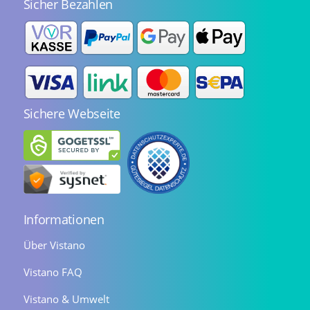
Sicher Bezahlen
Sichere Webseite
Informationen
Über Vistano
Vistano FAQ
Vistano & Umwelt