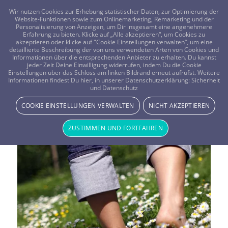
FRAGEN? KOSTENLOS ANRUFEN:
0800-8478266
Wir nutzen Cookies zur Erhebung statistischer Daten, zur Optimierung der
Website-Funktionen sowie zum Onlinemarketing, Remarketing und der
Personalisierung von Anzeigen, um Dir insgesamt eine angenehmere
Erfahrung zu bieten. Klicke auf „Alle akzeptieren“, um Cookies zu
akzeptieren oder klicke auf "Cookie Einstellungen verwalten“, um eine
detaillierte Beschreibung der von uns verwendeten Arten von Cookies und
Informationen über die entsprechenden Anbieter zu erhalten. Du kannst
jeder Zeit Deine Einwilligung widerrufen, indem Du die Cookie
Einstellungen über das Schloss am linken Bildrand erneut aufrufst. Weitere
Informationen findest Du hier, in unserer Datenschutzerklärung:
Sicherheit
Schlagwortarchiv für:
Mythen
und Datenschutz
COOKIE EINSTELLUNGEN VERWALTEN
NICHT AKZEPTIEREN
ZUSTIMMEN UND FORTFAHREN