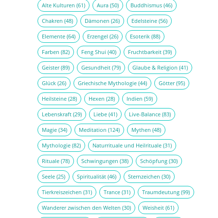
Alte Kulturen
(61)
Aura
(50)
Buddhismus
(46)
Chakren
(48)
Dämonen
(26)
Edelsteine
(56)
Elemente
(64)
Erzengel
(26)
Esoterik
(88)
Farben
(82)
Feng Shui
(40)
Fruchtbarkeit
(39)
Geister
(89)
Gesundheit
(79)
Glaube & Religion
(41)
Glück
(26)
Griechische Mythologie
(44)
Götter
(95)
Heilsteine
(28)
Hexen
(28)
Indien
(59)
Lebenskraft
(29)
Liebe
(41)
Live-Balance
(83)
Magie
(34)
Meditation
(124)
Mythen
(48)
Mythologie
(82)
Naturrituale und Heilrituale
(31)
Rituale
(78)
Schwingungen
(38)
Schöpfung
(30)
Seele
(25)
Spiritualität
(46)
Sternzeichen
(30)
Tierkreiszeichen
(31)
Trance
(31)
Traumdeutung
(99)
Wanderer zwischen den Welten
(30)
Weisheit
(61)