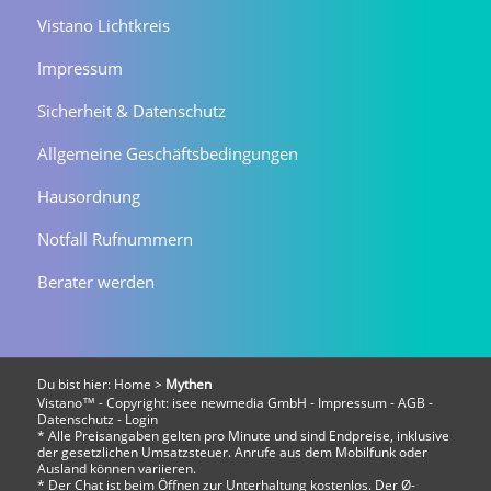
Vistano Lichtkreis
Impressum
Sicherheit & Datenschutz
Allgemeine Geschäftsbedingungen
Hausordnung
Notfall Rufnummern
Berater werden
Du bist hier:
Home
>
Mythen
Vistano™ - Copyright:
isee newmedia GmbH
-
Impressum
-
AGB
-
Datenschutz
-
Login
* Alle Preisangaben gelten pro Minute und sind Endpreise, inklusive
der gesetzlichen Umsatzsteuer. Anrufe aus dem Mobilfunk oder
Ausland können variieren.
* Der Chat ist beim Öffnen zur Unterhaltung kostenlos. Der Ø-