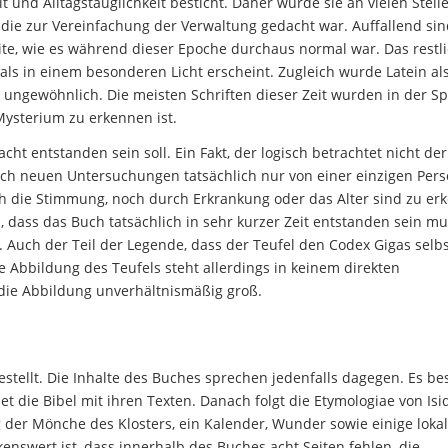
t und Alltagstauglichkeit besticht. Daher wurde sie an vielen Stell
, die zur Vereinfachung der Verwaltung gedacht war. Auffallend sin
ite, wie es während dieser Epoche durchaus normal war. Das restl
mals in einem besonderen Licht erscheint. Zugleich wurde Latein al
cht ungewöhnlich. Die meisten Schriften dieser Zeit wurden in der S
Mysterium zu erkennen ist.
ht entstanden sein soll. Ein Fakt, der logisch betrachtet nicht der
ch neuen Untersuchungen tatsächlich nur von einer einzigen Per
h die Stimmung, noch durch Erkrankung oder das Alter sind zu er
dass das Buch tatsächlich in sehr kurzer Zeit entstanden sein mu
t. Auch der Teil der Legende, dass der Teufel den Codex Gigas selb
e Abbildung des Teufels steht allerdings in keinem direkten
die Abbildung unverhältnismäßig groß.
estellt. Die Inhalte des Buches sprechen jedenfalls dagegen. Es be
 die Bibel mit ihren Texten. Danach folgt die Etymologiae von Isi
g der Mönche des Klosters, ein Kalender, Wunder sowie einige loka
nswert ist, dass innerhalb des Buches acht Seiten fehlen, die