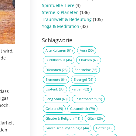
Spirituelle Tiere
(3)
Sterne & Planeten
(136)
Traumwelt & Bedeutung
(105)
Yoga & Meditation
(32)
Schlagworte
Alte Kulturen
(61)
Aura
(50)
t wird,
nde
Buddhismus
(46)
Chakren
(48)
Dämonen
(26)
Edelsteine
(56)
Elemente
(64)
Erzengel
(26)
Esoterik
(88)
Farben
(82)
 dass
igas
Feng Shui
(40)
Fruchtbarkeit
(39)
hoch,
Geister
(89)
Gesundheit
(79)
Glaube & Religion
(41)
Glück
(26)
larheit
Griechische Mythologie
(44)
Götter
(95)
 den