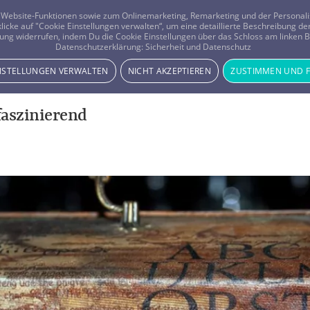
er Website-Funktionen sowie zum Onlinemarketing, Remarketing und der Persona
 klicke auf "Cookie Einstellungen verwalten“, um eine detaillierte Beschreibung
ung widerrufen, indem Du die Cookie Einstellungen über das Schloss am linken Bi
Beratung
Horoskope
Datenschutzerklärung:
Sicherheit und Datenschutz
INSTELLUNGEN VERWALTEN
NICHT AKZEPTIEREN
ZUSTIMMEN UND 
faszinierend