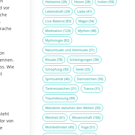
en
Heilsteine
(28)
Hexen
(28)
Indien
(59)
d vor
Lebenskraft
(29)
Liebe
(41)
iche
s
Live-Balance
(83)
Magie
(34)
prache
Meditation
(124)
Mythen
(48)
Mythologie
(82)
Naturrituale und Heilrituale
(31)
son
kennen.
Rituale
(78)
Schwingungen
(38)
ss. Wie
Schöpfung
(30)
Seele
(25)
st
Spiritualität
(46)
Sternzeichen
(30)
Tierkreiszeichen
(31)
Trance
(31)
Traumdeutung
(99)
Wanderer zwischen den Welten
(30)
steht
Weisheit
(61)
Wissenschaft
(166)
dor von
le
Wohlbefinden
(45)
Yoga
(51)