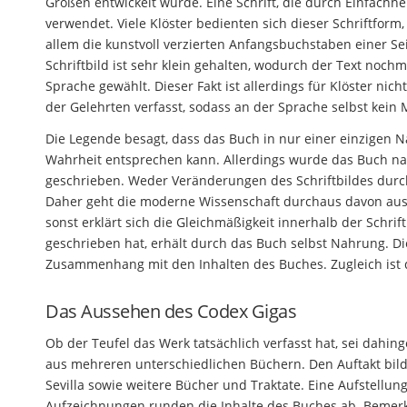
Großen entwickelt wurde. Eine Schrift, die durch Einfachhei
verwendet. Viele Klöster bedienten sich dieser Schriftform
allem die kunstvoll verzierten Anfangsbuchstaben einer Se
Schriftbild ist sehr klein gehalten, wodurch der Text noch
Sprache gewählt. Dieser Fakt ist allerdings für Klöster ni
der Gelehrten verfasst, sodass an der Sprache selbst kein 
Die Legende besagt, dass das Buch in nur einer einzigen Nac
Wahrheit entsprechen kann. Allerdings wurde das Buch na
geschrieben. Weder Veränderungen des Schriftbildes durc
Daher geht die moderne Wissenschaft durchaus davon aus, 
sonst erklärt sich die Gleichmäßigkeit innerhalb der Schrif
geschrieben hat, erhält durch das Buch selbst Nahrung. Di
Zusammenhang mit den Inhalten des Buches. Zugleich ist 
Das Aussehen des Codex Gigas
Ob der Teufel das Werk tatsächlich verfasst hat, sei dahing
aus mehreren unterschiedlichen Büchern. Den Auftakt bildet
Sevilla sowie weitere Bücher und Traktate. Eine Aufstellun
Aufzeichnungen runden die Inhalte des Buches ab. Bemerke