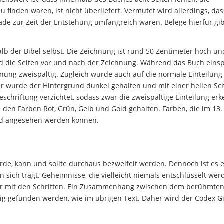
 finden waren, ist nicht überliefert. Vermutet wird allerdings, das
rade zur Zeit der Entstehung umfangreich waren. Belege hierfür gib
lb der Bibel selbst. Die Zeichnung ist rund 50 Zentimeter hoch un
nd die Seiten vor und nach der Zeichnung. Während das Buch einsp
nung zweispaltig. Zugleich wurde auch auf die normale Einteilung
hr wurde der Hintergrund dunkel gehalten und mit einer hellen Sch
eschriftung verzichtet, sodass zwar die zweispaltige Einteilung er
n den Farben Rot, Grün, Gelb und Gold gehalten. Farben, die im 13.
ard angesehen werden können.
rde, kann und sollte durchaus bezweifelt werden. Dennoch ist es 
sich trägt. Geheimnisse, die vielleicht niemals entschlüsselt wer
ler mit den Schriften. Ein Zusammenhang zwischen dem berühmten
g gefunden werden, wie im übrigen Text. Daher wird der Codex Gi