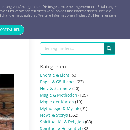
FRAGEN? KOSTENLOS ANRUFEN:
0800-8478266
lisierung von Anzeigen, um Dir insgesamt eine angenehmere Erfahrung zu
 der von uns verwendeten Arten von Cookies und Informationen über die
ldrand erneut aufrufst. Weitere Informationen findest Du hier, in unserer
Tageskarte
Magazin
ANMELDEN
REGISTRIEREN
FORTFAHREN
Kategorien
Energie & Licht
(63)
Engel & Göttliches
(23)
Herz & Schmerz
(20)
Magie & Methoden
(139)
Magie der Karten
(19)
Mythologie & Mystik
(91)
News & Storys
(352)
Spiritualität & Religion
(63)
Spirituelle Hilfsmittel
(82)