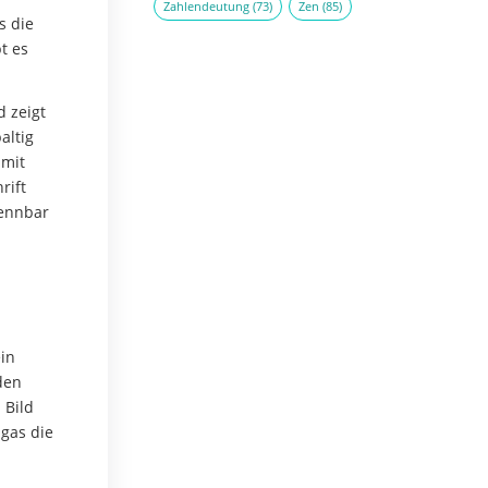
Zahlendeutung
(73)
Zen
(85)
s die
t es
d zeigt
altig
 mit
rift
kennbar
ein
den
 Bild
gas die