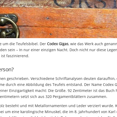
e um die Teufelsbibel. Der
Codex Gigas
, wie das Werk auch genann
den sein – In nur einer einzigen Nacht. Doch nicht nur diese Lege
ist faszinierend.
erson?
men geschrieben. Verschiedene Schriftanalysen deuten daraufhin,
ame durch eine Abbildung des Teufels entstand. Der Name Codex G
einer Einzigartigkeit macht: Die Größe. 92 Zentimeter ist das Buch 
 Zentimetern setzt sich aus 320 Pergamentblättern zusammen.
lz besteht und mit Metallornamenten und Leder verziert wurde. K
bei um eine karolingische Minuskel, die im 8. Jahrhundert von Karl