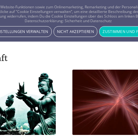
er Website-Funktionen sowie zum Onlinemarketing, Remarketing und der Persona
 klicke auf "Cookie Einstellungen verwalten“, um eine detaillierte Beschreibung
ung widerrufen, indem Du die Cookie Einstellungen über das Schloss am linken Bi
Beratung
Horoskope
Datenschutzerklärung:
Sicherheit und Datenschutz
INSTELLUNGEN VERWALTEN
NICHT AKZEPTIEREN
ZUSTIMMEN UND 
ft