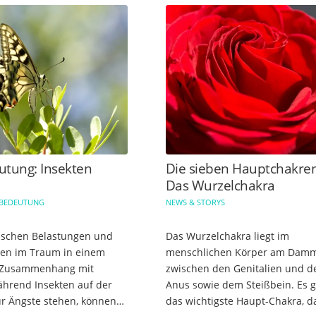
tung: Insekten
Die sieben Hauptchakren
Das Wurzelchakra
 BEDEUTUNG
NEWS & STORYS
ischen Belastungen und
Das Wurzelchakra liegt im
hen im Traum in einem
menschlichen Körper am Damm,
 Zusammenhang mit
zwischen den Genitalien und 
ährend Insekten auf der
Anus sowie dem Steißbein. Es gi
ür Ängste stehen, können
das wichtigste Haupt-Chakra, d