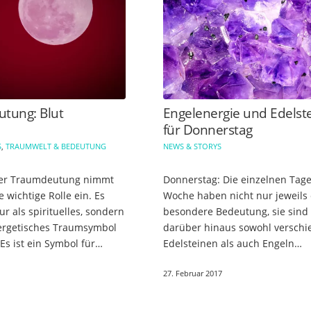
tung: Blut
Engelenergie und Edelst
für Donnerstag
S
,
TRAUMWELT & BEDEUTUNG
NEWS & STORYS
der Traumdeutung nimmt
Donnerstag: Die einzelnen Tage
e wichtige Rolle ein. Es
Woche haben nicht nur jeweils 
ur als spirituelles, sondern
besondere Bedeutung, sie sind
ergetisches Traumsymbol
darüber hinaus sowohl versch
Es ist ein Symbol für
Edelsteinen als auch Engeln
nskraft und unsere
zugeordnet, die Dich an diesen
27. Februar 2017
eichzeitig steht…
energetisch unterstützen könn
Unsere…