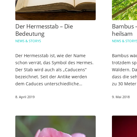
Der Hermesstab – Die
Bambus –
Bedeutung
heilsam
NEWS & STORYS
NEWS & STORY
Der Hermesstab ist, wie der Name
Bambus wäch
schon verrät, das Symbol des Hermes.
trotzdem s
Der Stab wird auch als „Caducens“
Wäldern. Das
bezeichnet. Seit der Antike werden
dass die se
dem Caduces unterschiedliche
zu 30 Meter
Bedeutungen zuteil. Anfangs wurde er
der Pflanze
8. April 2019
9. Mai 2018
noch als magischer Zauberstab
jeden Winte
angesehen,…
Bereicheru