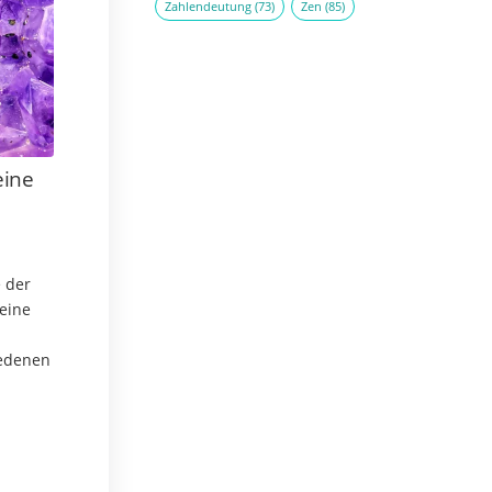
Zahlendeutung
(73)
Zen
(85)
eine
 der
eine
iedenen
 Tagen
en.