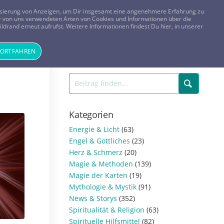
FRAGEN? KOSTENLOS ANRUFEN:
0800-8478266
lisierung von Anzeigen, um Dir insgesamt eine angenehmere Erfahrung zu
 der von uns verwendeten Arten von Cookies und Informationen über die
ldrand erneut aufrufst. Weitere Informationen findest Du hier, in unserer
Tageskarte
Magazin
ANMELDEN
REGISTRIEREN
FORTFAHREN
Kategorien
Energie & Licht
(63)
Engel & Göttliches
(23)
Herz & Schmerz
(20)
Magie & Methoden
(139)
Magie der Karten
(19)
Mythologie & Mystik
(91)
News & Storys
(352)
Spiritualität & Religion
(63)
Spirituelle Hilfsmittel
(82)