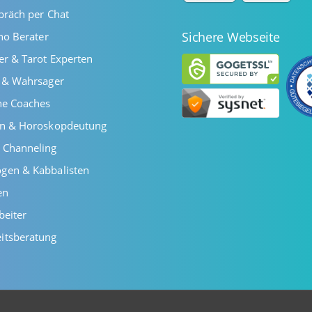
präch per Chat
Sichere Webseite
ano Berater
er & Tarot Experten
r & Wahrsager
he Coaches
en & Horoskopdeutung
 Channeling
gen & Kabbalisten
en
beiter
itsberatung