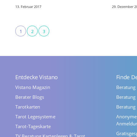
Edelsteins Mondstein. Synonyme und
fliegende In
13. Februar 2017
29. Dezember 2
Namen des Mondstein Der
Transformat
Mondstein…
Insekten al
1
2
3
Entdecke Vistano
Finde D
Vistano Magazin
Beratung
Berater Blogs
Beratung 
Tarotkarten
Beratung 
Tarot Legesysteme
Anonyme 
Anmeldu
Tarot-Tageskarte
Gratisges
TV Beratung Kartenlegen & Tarot