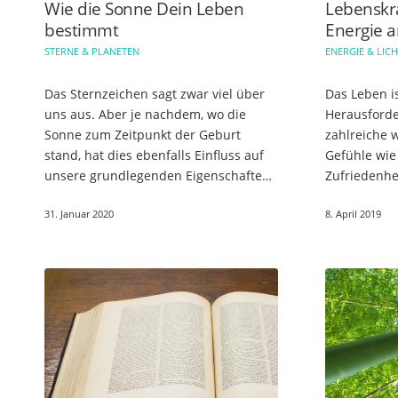
Wie die Sonne Dein Leben
Lebenskra
bestimmt
Energie 
STERNE & PLANETEN
ENERGIE & LIC
Das Sternzeichen sagt zwar viel über
Das Leben i
uns aus. Aber je nachdem, wo die
Herausforde
Sonne zum Zeitpunkt der Geburt
zahlreiche
stand, hat dies ebenfalls Einfluss auf
Gefühle wie 
unsere grundlegenden Eigenschaften.
Zufriedenhe
Die Sonne ist das Symbol für
machen das 
31. Januar 2020
8. April 2019
Lebenskraft und Selbstvertrauen.
guter Job, F
Motivation…
Wohlstand 