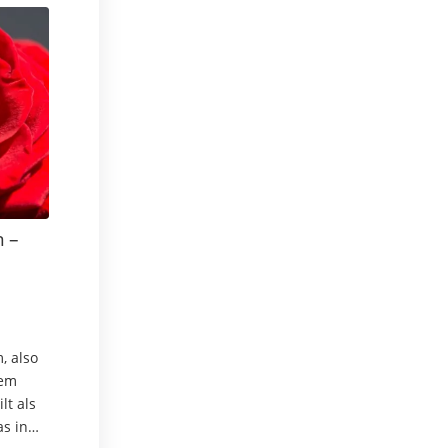
 –
 also
dem
lt als
as in