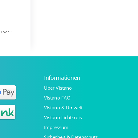
n
eht.
 1 von 3
Informationen
Über Vistano
Vistano FAQ
Vistano & Umwelt
Vistano Lichtkreis
Impressum
Sicherheit & Datenschutz