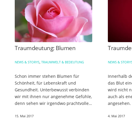
Traumdeutung: Blumen
Traumdeu
NEWS & STORYS
,
TRAUMWELT & BEDEUTUNG
NEWS & STORY
Schon immer stehen Blumen für
Innerhalb 
Schönheit, für Lebenskraft und
das Blut ein
Gesundheit. Unterbewusst verbinden
wird nicht n
wir mit ihnen nur angenehme Gefühle,
auch als en
denn sehen wir irgendwo prachtvolle
angesehen. 
Blüten, fühlen wir uns wohl. Und so ist
unsere Lebe
15. Mai 2017
4. Mai 2017
es auch in unseren Träumen.
Vitalität. Gl
Blumen…