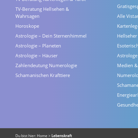
Gratisges
TV-Beratung Hellsehen &
Wahrsagen
Alle Vist
Horoskope
Kartenleg
Astrologie – Dein Sternenhimmel
Hellsehe
Astrologie – Planeten
Esoterisc
Astrologie – Häuser
Astrolog
Zahlendeutung Numerologie
Medien &
Schamanischen Krafttiere
Numerolo
Schaman
Energiear
Gesundhe
Du bist hier:
Home
>
Lebenskraft