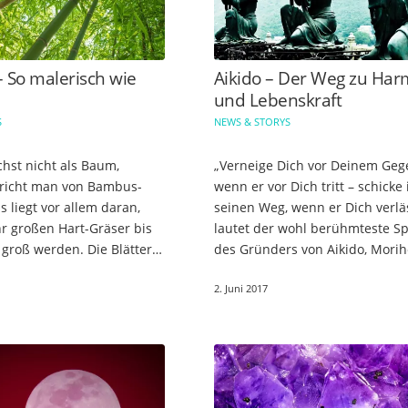
 So malerisch wie
Aikido – Der Weg zu Har
und Lebenskraft
S
NEWS & STORYS
st nicht als Baum,
„Verneige Dich vor Deinem Geg
pricht man von Bambus-
wenn er vor Dich tritt – schicke
 liegt vor allem daran,
seinen Weg, wenn er Dich verläs
hr großen Hart-Gräser bis
lautet der wohl berühmteste S
 groß werden. Die Blätter
des Gründers von Aikido, Morih
 sind immergrün und für
Ueshiba. Beim Aikido geht es vo
2. Juni 2017
r eine wahre
darum,…
ng.…