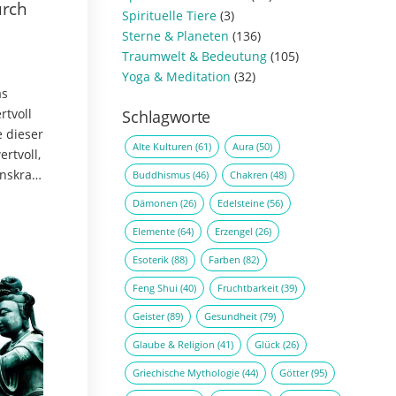
urch
Spirituelle Tiere
(3)
Sterne & Planeten
(136)
Traumwelt & Bedeutung
(105)
Yoga & Meditation
(32)
as
rtvoll
Schlagworte
e dieser
Alte Kulturen
(61)
Aura
(50)
ertvoll,
nskraft,
Buddhismus
(46)
Chakren
(48)
Dämonen
(26)
Edelsteine
(56)
Elemente
(64)
Erzengel
(26)
Esoterik
(88)
Farben
(82)
Feng Shui
(40)
Fruchtbarkeit
(39)
Geister
(89)
Gesundheit
(79)
Glaube & Religion
(41)
Glück
(26)
Griechische Mythologie
(44)
Götter
(95)