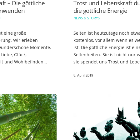
ft – Die göttliche
Trost und Lebenskraft d
anwenden
die göttliche Energie
HT
NEWS & STORYS
st eine große
Selten ist heutzutage noch etw
rung. Wir erleben
kostenlos, vor allem wenn es we
 wunderschöne Momente.
ist. Die göttliche Energie ist ein
Liebe, Glück,
Seltenheiten. Sie ist nicht nur w
it und Wohlbefinden
sie spendet uns Trost und Lebe
Leben einfacher. Ein
und ist zudem völlig kostenlos. Wer
8. April 2019
amilie, Kinder, Freunde und
sich…
sind die schönen…