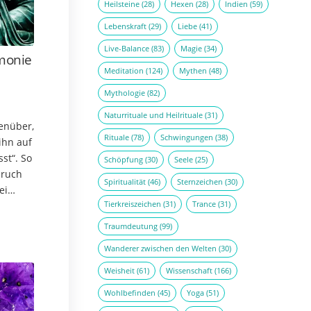
Heilsteine
(28)
Hexen
(28)
Indien
(59)
Lebenskraft
(29)
Liebe
(41)
Live-Balance
(83)
Magie
(34)
monie
Meditation
(124)
Mythen
(48)
Mythologie
(82)
Naturrituale und Heilrituale
(31)
enüber,
Rituale
(78)
Schwingungen
(38)
 ihn auf
st“. So
Schöpfung
(30)
Seele
(25)
pruch
Spiritualität
(46)
Sternzeichen
(30)
ei
Tierkreiszeichen
(31)
Trance
(31)
r allem
Traumdeutung
(99)
Wanderer zwischen den Welten
(30)
Weisheit
(61)
Wissenschaft
(166)
Wohlbefinden
(45)
Yoga
(51)