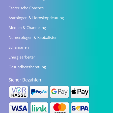
Esoterische Coaches
Astrologen & Horoskopdeutung
Medien & Channeling
Numerologen & Kabbalisten
Schamanen
Energiearbeiter
Gesundheitsberatung
Sicher Bezahlen