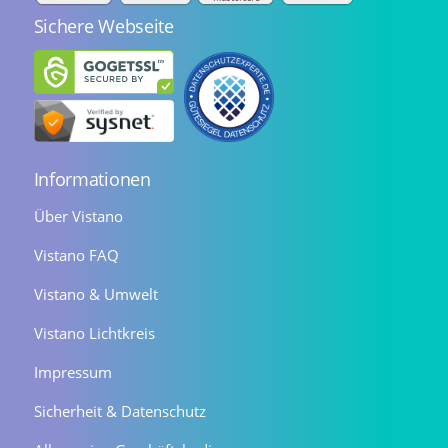
Sichere Webseite
Informationen
Über Vistano
Vistano FAQ
Vistano & Umwelt
Vistano Lichtkreis
Impressum
Sicherheit & Datenschutz