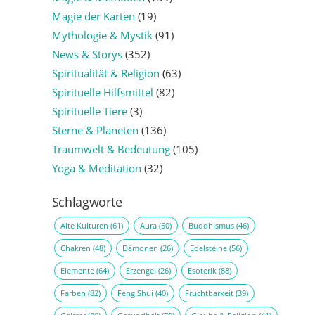
Magie der Karten
(19)
Mythologie & Mystik
(91)
News & Storys
(352)
Spiritualität & Religion
(63)
Spirituelle Hilfsmittel
(82)
Spirituelle Tiere
(3)
Sterne & Planeten
(136)
Traumwelt & Bedeutung
(105)
Yoga & Meditation
(32)
Schlagworte
Alte Kulturen
(61)
Aura
(50)
Buddhismus
(46)
Chakren
(48)
Dämonen
(26)
Edelsteine
(56)
Elemente
(64)
Erzengel
(26)
Esoterik
(88)
Farben
(82)
Feng Shui
(40)
Fruchtbarkeit
(39)