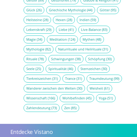
Geister
(89)
Gesundheit
(79)
Glaube & Religion
(41)
Glück
(26)
Griechische Mythologie
(44)
Götter
(95)
Heilsteine
(28)
Hexen
(28)
Indien
(59)
Lebenskraft
(29)
Liebe
(41)
Live-Balance
(83)
Magie
(34)
Meditation
(124)
Mythen
(48)
Mythologie
(82)
Naturrituale und Heilrituale
(31)
Rituale
(78)
Schwingungen
(38)
Schöpfung
(30)
Seele
(25)
Spiritualität
(46)
Sternzeichen
(30)
Tierkreiszeichen
(31)
Trance
(31)
Traumdeutung
(99)
Wanderer zwischen den Welten
(30)
Weisheit
(61)
Wissenschaft
(166)
Wohlbefinden
(45)
Yoga
(51)
Zahlendeutung
(73)
Zen
(85)
Entdecke Vistano