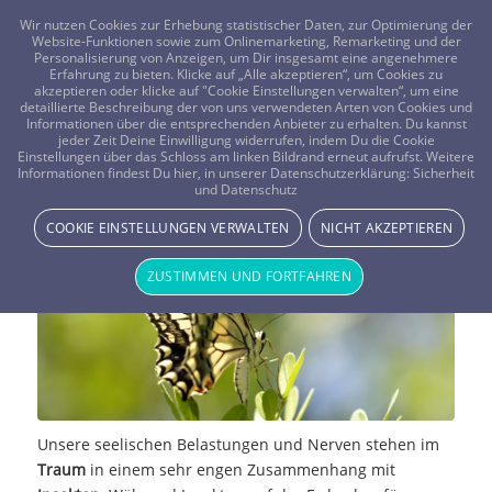
FRAGEN? KOSTENLOS ANRUFEN:
0800-8478266
Wir nutzen Cookies zur Erhebung statistischer Daten, zur Optimierung der
Website-Funktionen sowie zum Onlinemarketing, Remarketing und der
Personalisierung von Anzeigen, um Dir insgesamt eine angenehmere
Erfahrung zu bieten. Klicke auf „Alle akzeptieren“, um Cookies zu
akzeptieren oder klicke auf "Cookie Einstellungen verwalten“, um eine
detaillierte Beschreibung der von uns verwendeten Arten von Cookies und
Informationen über die entsprechenden Anbieter zu erhalten. Du kannst
jeder Zeit Deine Einwilligung widerrufen, indem Du die Cookie
Einstellungen über das Schloss am linken Bildrand erneut aufrufst. Weitere
Traumdeutung: Insekten
Informationen findest Du hier, in unserer Datenschutzerklärung:
Sicherheit
und Datenschutz
TRAUMWELT & BEDEUTUNG
COOKIE EINSTELLUNGEN VERWALTEN
NICHT AKZEPTIEREN
ZUSTIMMEN UND FORTFAHREN
Unsere seelischen Belastungen und Nerven stehen im
Traum
in einem sehr engen Zusammenhang mit