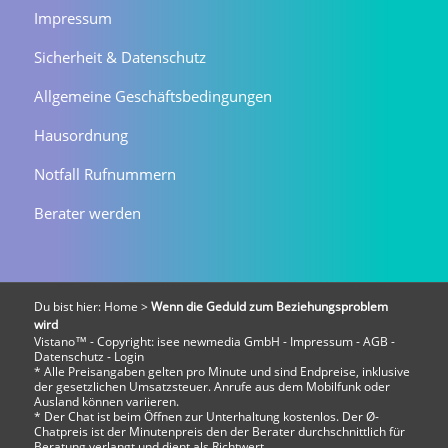
Impressum
Sicherheit & Datenschutz
Allgemeine Geschäftsbedingungen
Hausordnung
Notfall Rufnummern
Berater werden
Du bist hier:
Home
>
Wenn die Geduld zum Beziehungsproblem
wird
Vistano™ - Copyright:
isee newmedia GmbH
-
Impressum
-
AGB
-
Datenschutz
-
Login
* Alle Preisangaben gelten pro Minute und sind Endpreise, inklusive
der gesetzlichen Umsatzsteuer. Anrufe aus dem Mobilfunk oder
Ausland können variieren.
* Der Chat ist beim Öffnen zur Unterhaltung kostenlos. Der Ø-
Chatpreis ist der Minutenpreis den der Berater durchschnittlich für
Beratung verlangt und dient als Richtwert.