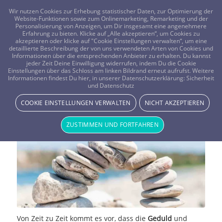
FRAGEN? KOSTENLOS ANRUFEN:
0800-8478266
Wir nutzen Cookies zur Erhebung statistischer Daten, zur Optimierung der
Website-Funktionen sowie zum Onlinemarketing, Remarketing und der
Personalisierung von Anzeigen, um Dir insgesamt eine angenehmere
Erfahrung zu bieten. Klicke auf „Alle akzeptieren“, um Cookies zu
akzeptieren oder klicke auf "Cookie Einstellungen verwalten“, um eine
detaillierte Beschreibung der von uns verwendeten Arten von Cookies und
Informationen über die entsprechenden Anbieter zu erhalten. Du kannst
jeder Zeit Deine Einwilligung widerrufen, indem Du die Cookie
Wenn die Geduld zum
Einstellungen über das Schloss am linken Bildrand erneut aufrufst. Weitere
Informationen findest Du hier, in unserer Datenschutzerklärung:
Sicherheit
und Datenschutz
Beziehungsproblem wird
COOKIE EINSTELLUNGEN VERWALTEN
NICHT AKZEPTIEREN
HERZ & SCHMERZ
ZUSTIMMEN UND FORTFAHREN
Von Zeit zu Zeit kommt es vor, dass die
Geduld
und