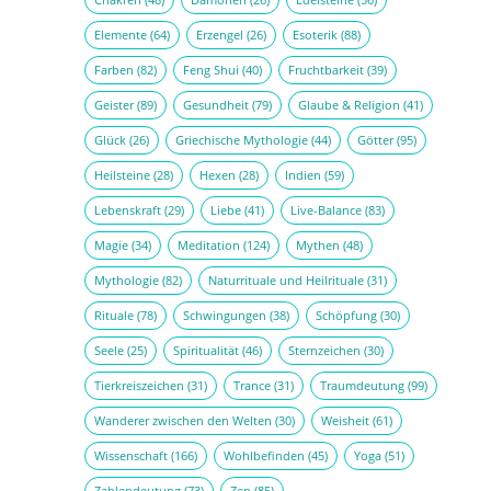
Elemente
(64)
Erzengel
(26)
Esoterik
(88)
Farben
(82)
Feng Shui
(40)
Fruchtbarkeit
(39)
Geister
(89)
Gesundheit
(79)
Glaube & Religion
(41)
Glück
(26)
Griechische Mythologie
(44)
Götter
(95)
Heilsteine
(28)
Hexen
(28)
Indien
(59)
Lebenskraft
(29)
Liebe
(41)
Live-Balance
(83)
Magie
(34)
Meditation
(124)
Mythen
(48)
Mythologie
(82)
Naturrituale und Heilrituale
(31)
Rituale
(78)
Schwingungen
(38)
Schöpfung
(30)
Seele
(25)
Spiritualität
(46)
Sternzeichen
(30)
Tierkreiszeichen
(31)
Trance
(31)
Traumdeutung
(99)
Wanderer zwischen den Welten
(30)
Weisheit
(61)
Wissenschaft
(166)
Wohlbefinden
(45)
Yoga
(51)
Zahlendeutung
(73)
Zen
(85)