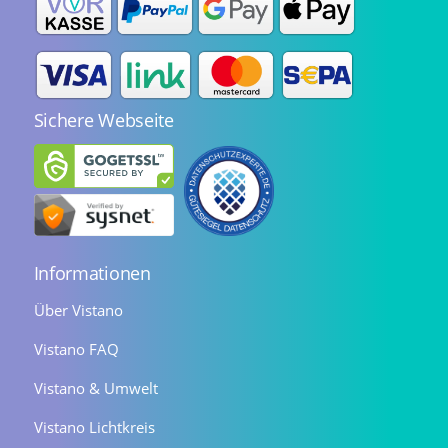
Sichere Webseite
Informationen
Über Vistano
Vistano FAQ
Vistano & Umwelt
Vistano Lichtkreis