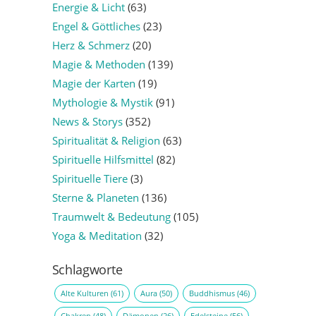
Energie & Licht
(63)
Engel & Göttliches
(23)
Herz & Schmerz
(20)
Magie & Methoden
(139)
Magie der Karten
(19)
Mythologie & Mystik
(91)
News & Storys
(352)
Spiritualität & Religion
(63)
Spirituelle Hilfsmittel
(82)
Spirituelle Tiere
(3)
Sterne & Planeten
(136)
Traumwelt & Bedeutung
(105)
Yoga & Meditation
(32)
Schlagworte
Alte Kulturen
(61)
Aura
(50)
Buddhismus
(46)
Chakren
(48)
Dämonen
(26)
Edelsteine
(56)