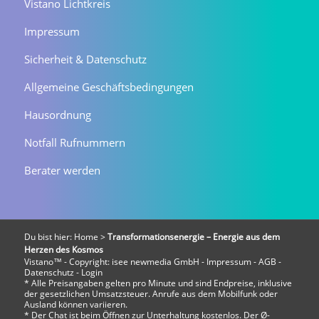
Vistano Lichtkreis
Impressum
Sicherheit & Datenschutz
Allgemeine Geschäftsbedingungen
Hausordnung
Notfall Rufnummern
Berater werden
Du bist hier:
Home
>
Transformationsenergie – Energie aus dem
Herzen des Kosmos
Vistano™ - Copyright:
isee newmedia GmbH
-
Impressum
-
AGB
-
Datenschutz
-
Login
* Alle Preisangaben gelten pro Minute und sind Endpreise, inklusive
der gesetzlichen Umsatzsteuer. Anrufe aus dem Mobilfunk oder
Ausland können variieren.
* Der Chat ist beim Öffnen zur Unterhaltung kostenlos. Der Ø-