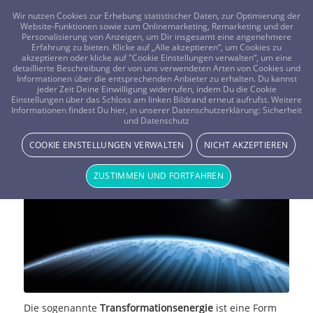
FRAGEN? KOSTENLOS ANRUFEN:
0800-8478266
Wir nutzen Cookies zur Erhebung statistischer Daten, zur Optimierung der
Website-Funktionen sowie zum Onlinemarketing, Remarketing und der
Personalisierung von Anzeigen, um Dir insgesamt eine angenehmere
Erfahrung zu bieten. Klicke auf „Alle akzeptieren“, um Cookies zu
akzeptieren oder klicke auf "Cookie Einstellungen verwalten“, um eine
detaillierte Beschreibung der von uns verwendeten Arten von Cookies und
Informationen über die entsprechenden Anbieter zu erhalten. Du kannst
jeder Zeit Deine Einwilligung widerrufen, indem Du die Cookie
Transformationsenergie – Energie
Einstellungen über das Schloss am linken Bildrand erneut aufrufst. Weitere
Informationen findest Du hier, in unserer Datenschutzerklärung:
Sicherheit
und Datenschutz
aus dem Herzen des Kosmos
COOKIE EINSTELLUNGEN VERWALTEN
NICHT AKZEPTIEREN
ENERGIE & LICHT
ZUSTIMMEN UND FORTFAHREN
Die sogenannte
Transformationsenergie
ist eine Form