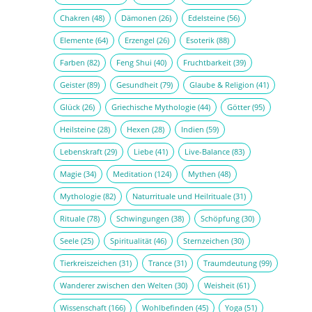
Chakren
(48)
Dämonen
(26)
Edelsteine
(56)
Elemente
(64)
Erzengel
(26)
Esoterik
(88)
Farben
(82)
Feng Shui
(40)
Fruchtbarkeit
(39)
Geister
(89)
Gesundheit
(79)
Glaube & Religion
(41)
Glück
(26)
Griechische Mythologie
(44)
Götter
(95)
Heilsteine
(28)
Hexen
(28)
Indien
(59)
Lebenskraft
(29)
Liebe
(41)
Live-Balance
(83)
Magie
(34)
Meditation
(124)
Mythen
(48)
Mythologie
(82)
Naturrituale und Heilrituale
(31)
Rituale
(78)
Schwingungen
(38)
Schöpfung
(30)
Seele
(25)
Spiritualität
(46)
Sternzeichen
(30)
Tierkreiszeichen
(31)
Trance
(31)
Traumdeutung
(99)
Wanderer zwischen den Welten
(30)
Weisheit
(61)
Wissenschaft
(166)
Wohlbefinden
(45)
Yoga
(51)