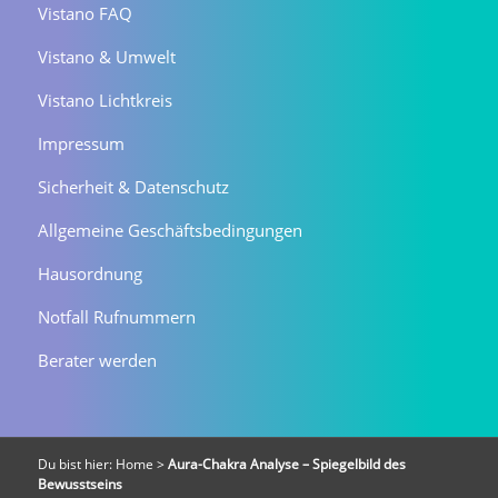
Vistano FAQ
Vistano & Umwelt
Vistano Lichtkreis
Impressum
Sicherheit & Datenschutz
Allgemeine Geschäftsbedingungen
Hausordnung
Notfall Rufnummern
Berater werden
Du bist hier:
Home
>
Aura-Chakra Analyse – Spiegelbild des
Bewusstseins