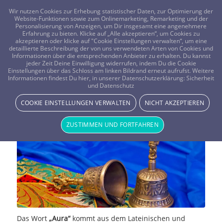
FRAGEN? KOSTENLOS ANRUFEN:
0800-8478266
Wir nutzen Cookies zur Erhebung statistischer Daten, zur Optimierung der
Website-Funktionen sowie zum Onlinemarketing, Remarketing und der
Personalisierung von Anzeigen, um Dir insgesamt eine angenehmere
Erfahrung zu bieten. Klicke auf „Alle akzeptieren“, um Cookies zu
akzeptieren oder klicke auf "Cookie Einstellungen verwalten“, um eine
detaillierte Beschreibung der von uns verwendeten Arten von Cookies und
Informationen über die entsprechenden Anbieter zu erhalten. Du kannst
jeder Zeit Deine Einwilligung widerrufen, indem Du die Cookie
Aura-Chakra Analyse – Spiegelbild
Einstellungen über das Schloss am linken Bildrand erneut aufrufst. Weitere
Informationen findest Du hier, in unserer Datenschutzerklärung:
Sicherheit
und Datenschutz
des Bewusstseins
COOKIE EINSTELLUNGEN VERWALTEN
NICHT AKZEPTIEREN
ENERGIE & LICHT
ZUSTIMMEN UND FORTFAHREN
Das Wort
„Aura“
kommt aus dem Lateinischen und