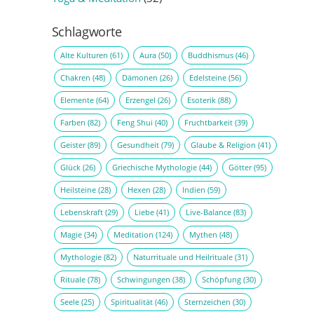
Schlagworte
Alte Kulturen
(61)
Aura
(50)
Buddhismus
(46)
Chakren
(48)
Dämonen
(26)
Edelsteine
(56)
Elemente
(64)
Erzengel
(26)
Esoterik
(88)
Farben
(82)
Feng Shui
(40)
Fruchtbarkeit
(39)
Geister
(89)
Gesundheit
(79)
Glaube & Religion
(41)
Glück
(26)
Griechische Mythologie
(44)
Götter
(95)
Heilsteine
(28)
Hexen
(28)
Indien
(59)
Lebenskraft
(29)
Liebe
(41)
Live-Balance
(83)
Magie
(34)
Meditation
(124)
Mythen
(48)
Mythologie
(82)
Naturrituale und Heilrituale
(31)
Rituale
(78)
Schwingungen
(38)
Schöpfung
(30)
Seele
(25)
Spiritualität
(46)
Sternzeichen
(30)