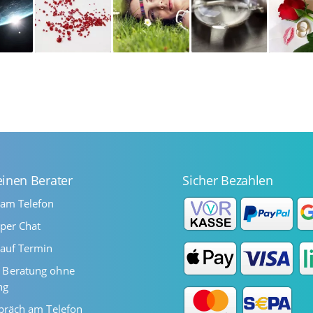
einen Berater
Sicher Bezahlen
 am Telefon
per Chat
auf Termin
Beratung ohne
ng
präch am Telefon