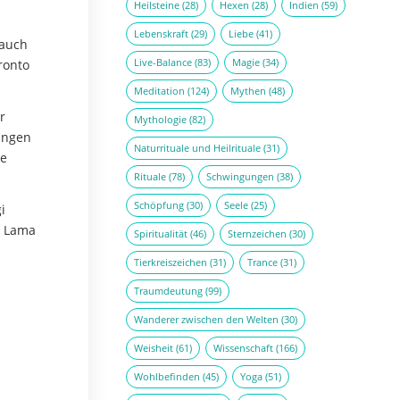
Heilsteine
(28)
Hexen
(28)
Indien
(59)
Lebenskraft
(29)
Liebe
(41)
 auch
Live-Balance
(83)
Magie
(34)
ronto
Meditation
(124)
Mythen
(48)
r
Mythologie
(82)
lungen
Naturrituale und Heilrituale
(31)
te
Rituale
(78)
Schwingungen
(38)
Schöpfung
(30)
Seele
(25)
i
i Lama
Spiritualität
(46)
Sternzeichen
(30)
Tierkreiszeichen
(31)
Trance
(31)
Traumdeutung
(99)
Wanderer zwischen den Welten
(30)
Weisheit
(61)
Wissenschaft
(166)
Wohlbefinden
(45)
Yoga
(51)