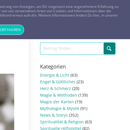
FRAGEN? KOSTENLOS ANRUFEN:
0800-8478266
lisierung von Anzeigen, um Dir insgesamt eine angenehmere Erfahrung zu
 der von uns verwendeten Arten von Cookies und Informationen über die
ldrand erneut aufrufst. Weitere Informationen findest Du hier, in unserer
Tageskarte
Magazin
ANMELDEN
REGISTRIEREN
FORTFAHREN
Kategorien
Energie & Licht
(63)
Engel & Göttliches
(23)
Herz & Schmerz
(20)
Magie & Methoden
(139)
Magie der Karten
(19)
Mythologie & Mystik
(91)
News & Storys
(352)
Spiritualität & Religion
(63)
Spirituelle Hilfsmittel
(82)