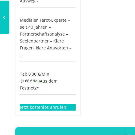
Ausweg -
Zazen –
Meditationsübung aus
Medialer Tarot-Experte –
dem Zen-Buddhismus
seit 40 Jahren –
Partnerschaftsanalyse –
Seelenpartner – Klare
Fragen, klare Antworten –
...
Tel: 0,00 €/Min.
(1.68 €/M.)
Aus dem
Festnetz*
Jetzt kostenlos anrufen!