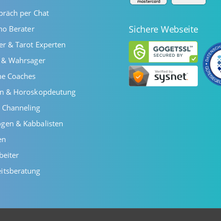
präch per Chat
Sichere Webseite
ano Berater
er & Tarot Experten
r & Wahrsager
he Coaches
en & Horoskopdeutung
 Channeling
gen & Kabbalisten
en
beiter
itsberatung