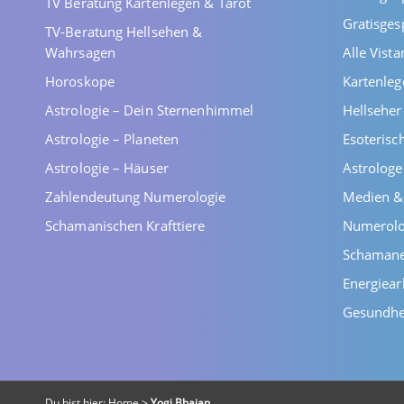
TV Beratung Kartenlegen & Tarot
Gratisges
TV-Beratung Hellsehen &
Wahrsagen
Alle Vist
Horoskope
Kartenleg
Astrologie – Dein Sternenhimmel
Hellsehe
Astrologie – Planeten
Esoterisc
Astrologie – Häuser
Astrolog
Zahlendeutung Numerologie
Medien &
Schamanischen Krafttiere
Numerolo
Schaman
Energiear
Gesundhe
Du bist hier:
Home
>
Yogi Bhajan