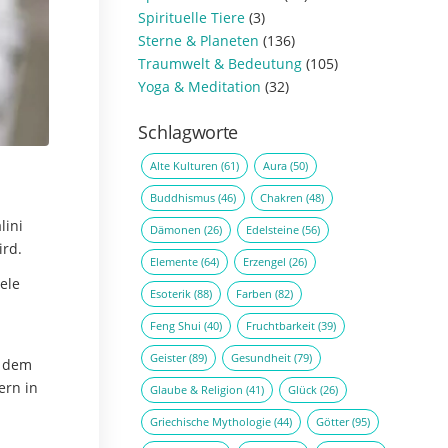
Spirituelle Tiere
(3)
Sterne & Planeten
(136)
Traumwelt & Bedeutung
(105)
Yoga & Meditation
(32)
Schlagworte
Alte Kulturen
(61)
Aura
(50)
Buddhismus
(46)
Chakren
(48)
lini
Dämonen
(26)
Edelsteine
(56)
ird.
Elemente
(64)
Erzengel
(26)
eele
Esoterik
(88)
Farben
(82)
Feng Shui
(40)
Fruchtbarkeit
(39)
Geister
(89)
Gesundheit
(79)
t dem
ern in
Glaube & Religion
(41)
Glück
(26)
Griechische Mythologie
(44)
Götter
(95)