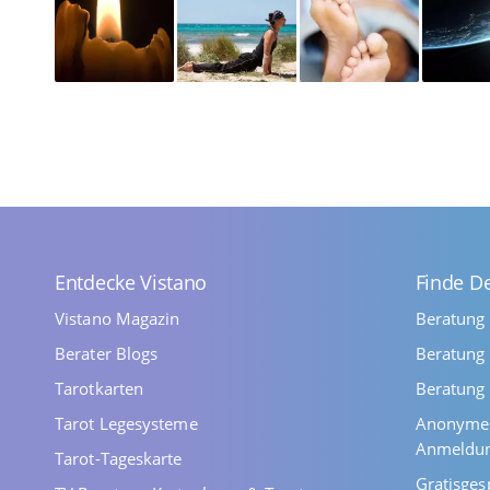
Entdecke Vistano
Finde D
Vistano Magazin
Beratung
Berater Blogs
Beratung 
Tarotkarten
Beratung 
Tarot Legesysteme
Anonyme 
Anmeldu
Tarot-Tageskarte
Gratisges