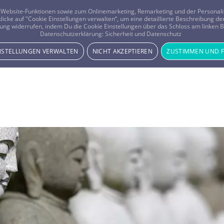
er Website-Funktionen sowie zum Onlinemarketing, Remarketing und der Persona
 klicke auf "Cookie Einstellungen verwalten“, um eine detaillierte Beschreibung
ung widerrufen, indem Du die Cookie Einstellungen über das Schloss am linken Bi
Beratung
Horoskope
Datenschutzerklärung:
Sicherheit und Datenschutz
INSTELLUNGEN VERWALTEN
NICHT AKZEPTIEREN
ZUSTIMMEN UND 