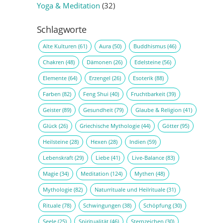
Yoga & Meditation
(32)
Schlagworte
Alte Kulturen
(61)
Aura
(50)
Buddhismus
(46)
Chakren
(48)
Dämonen
(26)
Edelsteine
(56)
Elemente
(64)
Erzengel
(26)
Esoterik
(88)
Farben
(82)
Feng Shui
(40)
Fruchtbarkeit
(39)
Geister
(89)
Gesundheit
(79)
Glaube & Religion
(41)
Glück
(26)
Griechische Mythologie
(44)
Götter
(95)
Heilsteine
(28)
Hexen
(28)
Indien
(59)
Lebenskraft
(29)
Liebe
(41)
Live-Balance
(83)
Magie
(34)
Meditation
(124)
Mythen
(48)
Mythologie
(82)
Naturrituale und Heilrituale
(31)
Rituale
(78)
Schwingungen
(38)
Schöpfung
(30)
Seele
(25)
Spiritualität
(46)
Sternzeichen
(30)