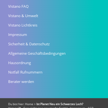
Vistano FAQ
Vistano & Umwelt
Vistano Lichtkreis
Impressum
Sicherheit & Datenschutz
Allgemeine Geschäftsbedingungen
Hausordnung
Notfall Rufnummern
Berater werden
Du bist hier:
Home
>
Ist Planet Neu ein Schwarzes Loch?