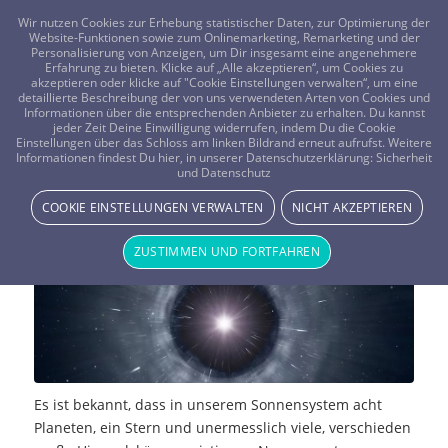
FRAGEN? KOSTENLOS ANRUFEN:
0800-8478266
Wir nutzen Cookies zur Erhebung statistischer Daten, zur Optimierung der
Website-Funktionen sowie zum Onlinemarketing, Remarketing und der
Personalisierung von Anzeigen, um Dir insgesamt eine angenehmere
Erfahrung zu bieten. Klicke auf „Alle akzeptieren“, um Cookies zu
akzeptieren oder klicke auf "Cookie Einstellungen verwalten“, um eine
detaillierte Beschreibung der von uns verwendeten Arten von Cookies und
Informationen über die entsprechenden Anbieter zu erhalten. Du kannst
jeder Zeit Deine Einwilligung widerrufen, indem Du die Cookie
Einstellungen über das Schloss am linken Bildrand erneut aufrufst. Weitere
Ist Planet Neu ein Schwarzes Loch?
Informationen findest Du hier, in unserer Datenschutzerklärung:
Sicherheit
und Datenschutz
NEWS & STORYS
COOKIE EINSTELLUNGEN VERWALTEN
NICHT AKZEPTIEREN
ZUSTIMMEN UND FORTFAHREN
Es ist bekannt, dass in unserem Sonnensystem acht
Planeten, ein Stern und unermesslich viele, verschieden