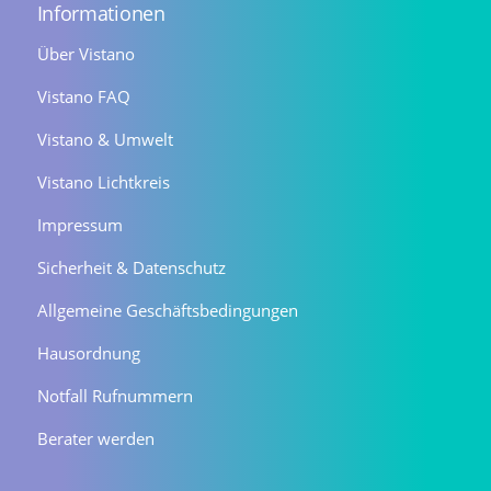
Informationen
Über Vistano
Vistano FAQ
Vistano & Umwelt
Vistano Lichtkreis
Impressum
Sicherheit & Datenschutz
Allgemeine Geschäftsbedingungen
Hausordnung
Notfall Rufnummern
Berater werden