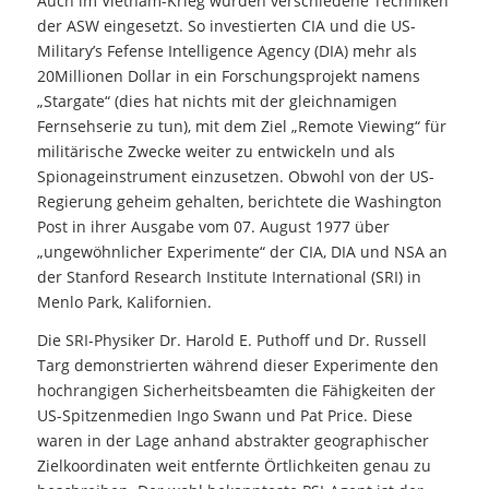
Auch im Vietnam-Krieg wurden verschiedene Techniken
der ASW eingesetzt. So investierten CIA und die US-
Military’s Fefense Intelligence Agency (DIA) mehr als
20Millionen Dollar in ein Forschungsprojekt namens
„Stargate“ (dies hat nichts mit der gleichnamigen
Fernsehserie zu tun), mit dem Ziel „Remote Viewing“ für
militärische Zwecke weiter zu entwickeln und als
Spionageinstrument einzusetzen. Obwohl von der US-
Regierung geheim gehalten, berichtete die Washington
Post in ihrer Ausgabe vom 07. August 1977 über
„ungewöhnlicher Experimente“ der CIA, DIA und NSA an
der Stanford Research Institute International (SRI) in
Menlo Park, Kalifornien.
Die SRI-Physiker Dr. Harold E. Puthoff und Dr. Russell
Targ demonstrierten während dieser Experimente den
hochrangigen Sicherheitsbeamten die Fähigkeiten der
US-Spitzenmedien Ingo Swann und Pat Price. Diese
waren in der Lage anhand abstrakter geographischer
Zielkoordinaten weit entfernte Örtlichkeiten genau zu