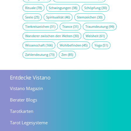
Rituale
(78)
Schwingungen
(38)
Schöpfung
(30)
Seele
(25)
Spiritualität
(46)
Sternzeichen
(30)
Tierkreiszeichen
(31)
Trance
(31)
Traumdeutung
(99)
Wanderer zwischen den Welten
(30)
Weisheit
(61)
Wissenschaft
(166)
Wohlbefinden
(45)
Yoga
(51)
Zahlendeutung
(73)
Zen
(85)
Entdecke Vistano
Vistano Magazin
Berater Blogs
Tarotkarten
Tarot Legesysteme