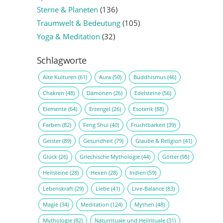
Sterne & Planeten
(136)
Traumwelt & Bedeutung
(105)
Yoga & Meditation
(32)
Schlagworte
Alte Kulturen
(61)
Aura
(50)
Buddhismus
(46)
Chakren
(48)
Dämonen
(26)
Edelsteine
(56)
Elemente
(64)
Erzengel
(26)
Esoterik
(88)
Farben
(82)
Feng Shui
(40)
Fruchtbarkeit
(39)
Geister
(89)
Gesundheit
(79)
Glaube & Religion
(41)
Glück
(26)
Griechische Mythologie
(44)
Götter
(95)
Heilsteine
(28)
Hexen
(28)
Indien
(59)
Lebenskraft
(29)
Liebe
(41)
Live-Balance
(83)
Magie
(34)
Meditation
(124)
Mythen
(48)
Mythologie
(82)
Naturrituale und Heilrituale
(31)