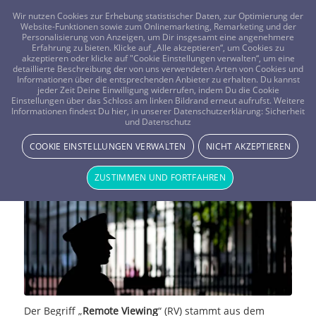
FRAGEN? KOSTENLOS ANRUFEN:
0800-8478266
Wir nutzen Cookies zur Erhebung statistischer Daten, zur Optimierung der
Website-Funktionen sowie zum Onlinemarketing, Remarketing und der
Personalisierung von Anzeigen, um Dir insgesamt eine angenehmere
Erfahrung zu bieten. Klicke auf „Alle akzeptieren“, um Cookies zu
akzeptieren oder klicke auf "Cookie Einstellungen verwalten“, um eine
detaillierte Beschreibung der von uns verwendeten Arten von Cookies und
Informationen über die entsprechenden Anbieter zu erhalten. Du kannst
jeder Zeit Deine Einwilligung widerrufen, indem Du die Cookie
Remote Viewing – Hellseherei für
Einstellungen über das Schloss am linken Bildrand erneut aufrufst. Weitere
Informationen findest Du hier, in unserer Datenschutzerklärung:
Sicherheit
und Datenschutz
den Geheimdienst
COOKIE EINSTELLUNGEN VERWALTEN
NICHT AKZEPTIEREN
MAGIE & METHODEN
ZUSTIMMEN UND FORTFAHREN
Der Begriff „
Remote Viewing
“ (RV) stammt aus dem